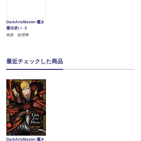
DarkArtsMaster-黶き
魔法使い- ３
神原 絵理華
最近チェックした商品
DarkArtsMaster-黶き