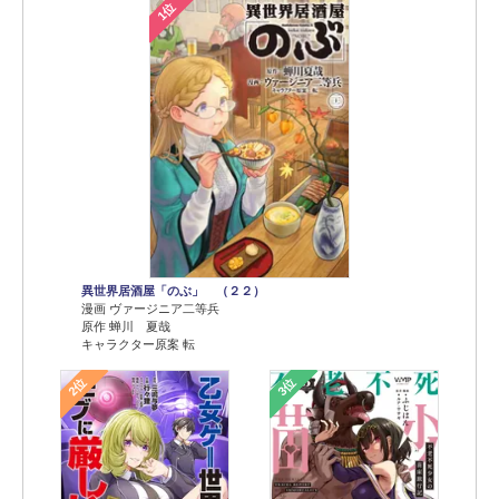
1位
異世界居酒屋「のぶ」 （２２）
漫画 ヴァージニア二等兵
原作 蝉川 夏哉
キャラクター原案 転
2位
3位