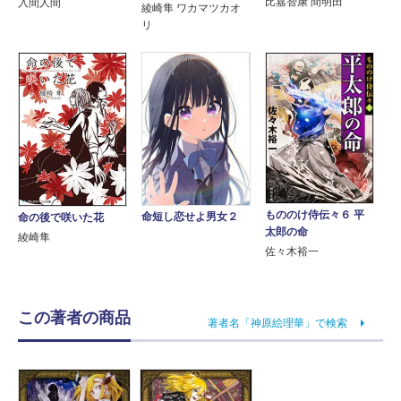
比嘉智康 間明田
入間人間
綾崎隼 ワカマツカオ
リ
もののけ侍伝々６ 平
命短し恋せよ男女２
命の後で咲いた花
太郎の命
綾崎隼
佐々木裕一
この著者の商品
著者名「神原絵理華」で検索