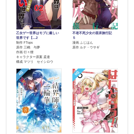
乙女ゲー世界はモブに厳しい
不老不死少女の苗床旅行記
世界です【…2
５
制作 FTops
漫画 ふじはん
原作 三嶋 与夢
原作 ルナ・ウサギ
作画 行々狸
キャラクター原案 孟達
構成 マツリ セイシロウ
4位
5位