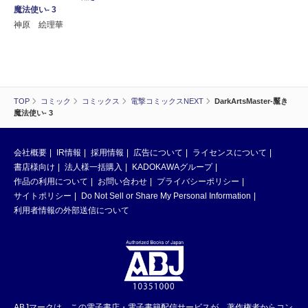
魔法使い- 3
神原 絵理華
TOP
コミック
コミックス
電撃コミックスNEXT
DarkArtsMaster-黶き
魔法使い- 3
会社概要
IR情報
採用情報
広告について
ライセンスについて
書店様向け
法人様一括購入
KADOKAWAグループ
作品の利用について
お問い合わせ
プライバシーポリシー
サイトポリシー
Do Not Sell or Share My Personal Information
利用者情報の外部送信について
ABJマークは、この電子書店・電子書籍配信サービスが、著作権者からコン