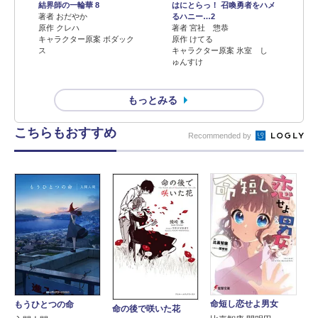
結界師の一輪華 8
はにとらっ！ 召喚勇者をハメ
著者 おだやか
るハニー…2
原作 クレハ
著者 宮社 惣恭
キャラクター原案 ボダック
原作 けてる
ス
キャラクター原案 氷室 し
ゅんすけ
もっとみる
こちらもおすすめ
Recommended by
命短し恋せよ男女
もうひとつの命
命の後で咲いた花