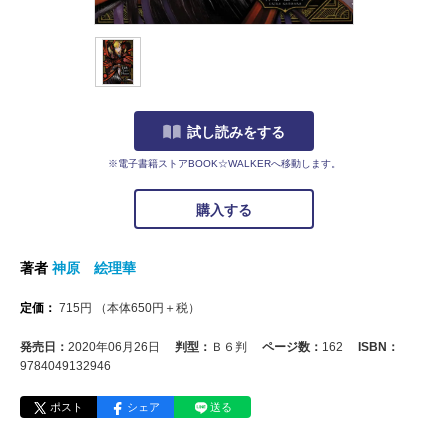
試し読みをする
※電子書籍ストアBOOK☆WALKERへ移動します。
購入する
著者
神原 絵理華
定価：
715
円
（本体
650
円＋税）
発売日：
2020年06月26日
判型：
Ｂ６判
ページ数：
162
ISBN：
9784049132946
ポスト
シェア
送る