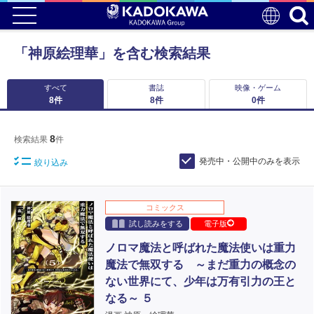
「神原絵理華」を含む検索結果
すべて
書誌
映像・ゲーム
8
件
8
件
0
件
8
検索結果
件
発売中・公開中のみを表示
絞り込み
コミックス
試し読みをする
電子版
ノロマ魔法と呼ばれた魔法使いは重力
魔法で無双する ～まだ重力の概念の
ない世界にて、少年は万有引力の王と
なる～ ５