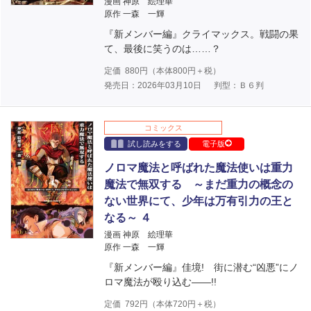
漫画 神原 絵理華
原作 一森 一輝
『新メンバー編』クライマックス。戦闘の果
て、最後に笑うのは……？
定価
880
円（本体
800
円＋税）
発売日：2026年03月10日
判型：Ｂ６判
コミックス
試し読みをする
電子版
ノロマ魔法と呼ばれた魔法使いは重力
魔法で無双する ～まだ重力の概念の
ない世界にて、少年は万有引力の王と
なる～ ４
漫画 神原 絵理華
原作 一森 一輝
『新メンバー編』佳境! 街に潜む“凶悪”にノ
ロマ魔法が殴り込む――!!
定価
792
円（本体
720
円＋税）