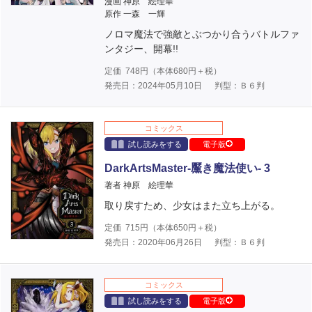
漫画 神原 絵理華
原作 一森 一輝
ノロマ魔法で強敵とぶつかり合うバトルファ
ンタジー、開幕!!
定価
748
円（本体
680
円＋税）
発売日：2024年05月10日
判型：Ｂ６判
コミックス
試し読みをする
電子版
DarkArtsMaster-黶き魔法使い- 3
著者 神原 絵理華
取り戻すため、少女はまた立ち上がる。
定価
715
円（本体
650
円＋税）
発売日：2020年06月26日
判型：Ｂ６判
コミックス
試し読みをする
電子版