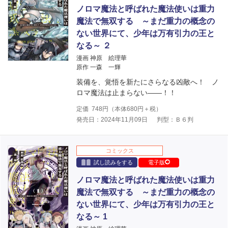
ノロマ魔法と呼ばれた魔法使いは重力
魔法で無双する ～まだ重力の概念の
ない世界にて、少年は万有引力の王と
なる～ ２
漫画 神原 絵理華
原作 一森 一輝
装備を、覚悟を新たにさらなる凶敵へ！ ノ
ロマ魔法は止まらない――！！
定価
748
円（本体
680
円＋税）
発売日：2024年11月09日
判型：Ｂ６判
コミックス
試し読みをする
電子版
ノロマ魔法と呼ばれた魔法使いは重力
魔法で無双する ～まだ重力の概念の
ない世界にて、少年は万有引力の王と
なる～ 1