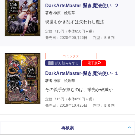
DarkArtsMaster-黶き魔法使い- ２
著者 神原 絵理華
現世をかき乱すは失われし魔法
定価
715
円（本体
650
円＋税）
発売日：2020年06月26日
判型：Ｂ６判
コミックス
試し読みをする
電子版
DarkArtsMaster-黶き魔法使い- １
著者 神原 絵理華
その義手が掴むのは、栄光か破滅か――
定価
715
円（本体
650
円＋税）
発売日：2019年10月25日
判型：Ｂ６判
再検索