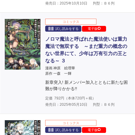
発売日：2025年10月10日
判型：Ｂ６判
コミックス
試し読みをする
電子版
ノロマ魔法と呼ばれた魔法使いは重力
魔法で無双する ～まだ重力の概念の
ない世界にて、少年は万有引力の王と
なる～ ３
漫画 神原 絵理華
原作 一森 一輝
新章突入! 新メンバー加入とともに新たな困
難が降りかかる!!
定価
792
円（本体
720
円＋税）
発売日：2025年05月10日
判型：Ｂ６判
コミックス
試し読みをする
電子版