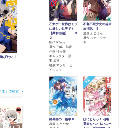
乙女ゲー世界はモブ
不老不死少女の苗床
に厳しい世界です
旅行記 ５
【共和国編】 ０
漫画 ふじはん
２
原作 ルナ・ウサ
制作 FTops
ギ
原作 三嶋 与夢
作画 行々狸
キャラクター原
遊びたい！
案 孟達
構成 マツリ セ
イシロウ
4位
5位
「丈」で検索
結界師の一輪華 8
はにとらっ！ 召喚
著者 おだやか
勇者をハメるハニー