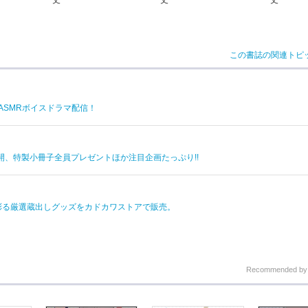
丈
丈
この書誌の関連トピ
ASMRボイスドラマ配信！
開、特製小冊子全員プレゼントほか注目企画たっぷり!!
彩る厳選蔵出しグッズをカドカワストアで販売。
Recommended b