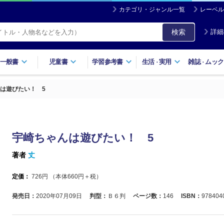
カテゴリ・ジャンル一覧
レーベル
検索
詳細
一般書
児童書
学習参考書
生活
実用
雑誌
ムック
・
・
は遊びたい！ 5
宇崎ちゃんは遊びたい！ 5
著者
丈
定価：
726
円 （本体
660
円＋税）
発売日：
2020年07月09日
判型：
Ｂ６判
ページ数：
146
ISBN：
978404