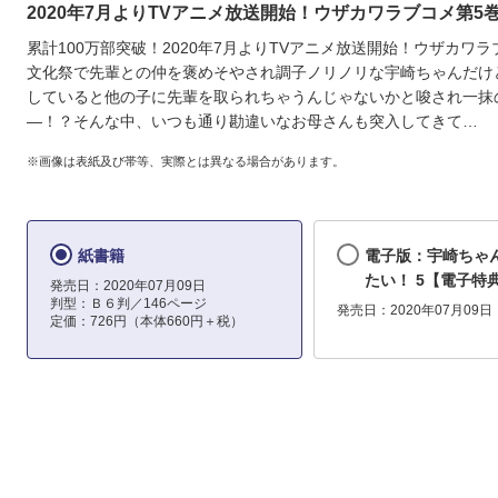
2020年7月よりTVアニメ放送開始！ウザカワラブコメ第5巻
累計100万部突破！2020年7月よりTVアニメ放送開始！ウザカワラ
文化祭で先輩との仲を褒めそやされ調子ノリノリな宇崎ちゃんだけ
していると他の子に先輩を取られちゃうんじゃないかと唆され一抹
―！？そんな中、いつも通り勘違いなお母さんも突入してきて…
※画像は表紙及び帯等、実際とは異なる場合があります。
紙書籍
電子版：宇崎ちゃ
たい！ 5【電子特
発売日：2020年07月09日
判型：Ｂ６判／146ページ
発売日：2020年07月09日
定価：726円（本体660円＋税）