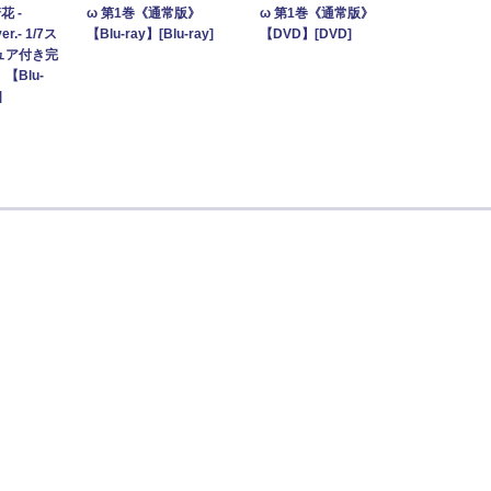
花 -
ω 第1巻《通常版》
ω 第1巻《通常版》
r.- 1/7ス
【Blu-ray】[Blu-ray]
【DVD】[DVD]
ュア付き完
Blu-
]