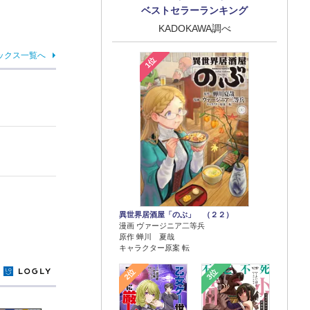
ベストセラーランキング
KADOKAWA調べ
ックス一覧へ
1位
異世界居酒屋「のぶ」 （２２）
漫画 ヴァージニア二等兵
原作 蝉川 夏哉
キャラクター原案 転
2位
3位
y