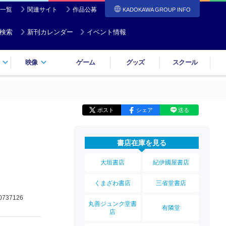
一覧
関連サイト
作品公募
KADOKAWA GROUP INFO
検索
新刊カレンダー
イベント情報
映像
ゲーム
グッズ
スクール
ポスト
シェア
送る
書店在庫を見る
大垣書店
紀伊國屋書店
くまざわ書店
三省堂書店
0737126
丸善ジュンク堂書
有隣堂
店