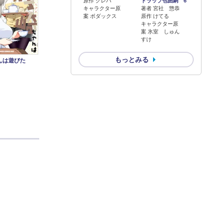
原作 クレハ
トラップ包囲網 6
キャラクター原
著者 宮社 惣恭
案 ボダックス
原作 けてる
キャラクター原
案 氷室 しゅん
すけ
もっとみる
んは遊びた