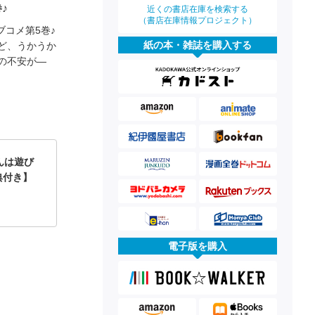
♪
近くの書店在庫を検索する
（書店在庫情報プロジェクト）
ブコメ第5巻♪
紙の本・雑誌を購入する
ど、うかうか
の不安が―
んは遊び
典付き】
電子版を購入