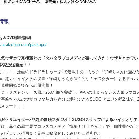
：
株式会社KADOKAWA
販売元：
株式会社KADOKAWA
情報
-ray＆DVD情報詳細
://uzakichan.com/package/
人気ウザカワ系後輩とのドタバタラブコメディが帰ってきた！ウザさとカワい
第2期放送開始！！
はニコニコ漫画のドラドラしゃーぷ#で連載中のコミック「宇崎ちゃんは遊び
のに超カウイイ大学の後輩・宇崎ちゃんら個性的なキャラクターによるドタバ
、連載開始直後から話題沸騰！
コミックスもシリーズ累計250万部を突破し、勢いの止まらない大人気ラブコ
宇崎ちゃんのウザカワな魅力を存分に堪能できるSUGOIアニメの第2期が、20
送スタート！！
力派クリエイター×話題の新鋭スタジオ！SUGOIスタッフによるハイクオリテ
には、異色の異世界プロレスコメディ「旗揚！けものみち」で、個性豊かなキ
力のプロレス描写まで見事に映像化してみせた三浦和也！