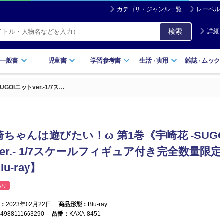
カテゴリ・ジャンル一覧
レーベル
検索
詳細
一般書
児童書
学習参考書
生活
実用
雑誌
ムック
・
・
Iニットver.-1/7ス…
崎ちゃんは遊びたい！ω 第1巻《宇崎花 -SUG
ver.- 1/7スケールフィギュア付き完全数量限
lu-ray】
あり
：
2023年02月22日
商品形態：
Blu-ray
：
4988111663290
品番：
KAXA-8451