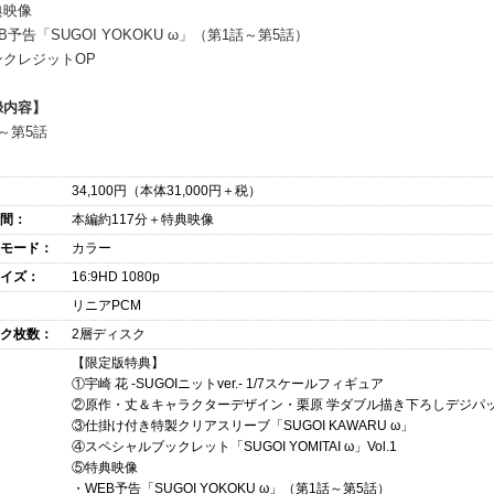
典映像
B予告「SUGOI YOKOKU ω」（第1話～第5話）
ンクレジットOP
録内容】
～第5話
34,100
円（本体
31,000
円＋税）
間：
本編約117分＋特典映像
モード：
カラー
イズ：
16:9HD 1080p
リニアPCM
ク枚数：
2層ディスク
【限定版特典】
①宇崎 花 -SUGOIニットver.- 1/7スケールフィギュア
②原作・丈＆キャラクターデザイン・栗原 学ダブル描き下ろしデジパ
③仕掛け付き特製クリアスリーブ「SUGOI KAWARU ω」
④スペシャルブックレット「SUGOI YOMITAI ω」Vol.1
⑤特典映像
・WEB予告「SUGOI YOKOKU ω」（第1話～第5話）