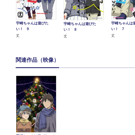
宇崎ちゃんは遊びた
宇崎ちゃんは
宇崎ちゃんは遊びた
た
い！ 9
い！ 7
い！ 8
丈
丈
丈
関連作品（映像）