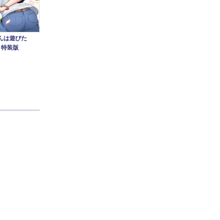
宇崎ちゃんは遊びた
宇崎ちゃんは遊びた
宇崎
んは遊びた
い！ 4
い！ 3
い！
 特装版
丈
丈
丈