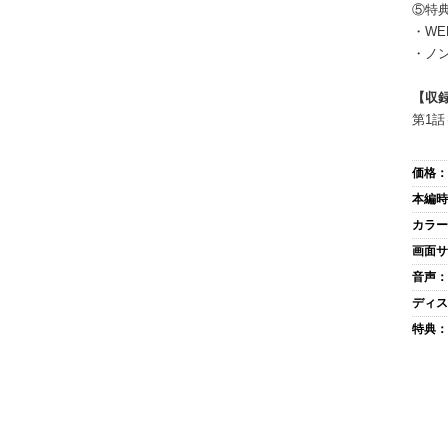
⑤特
・WE
・ノ
【収
第1話
価格：
本編時
カラー
画面サ
音声：
ディス
特典：