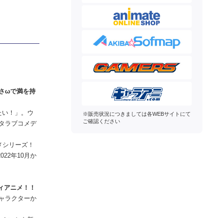
さωで満を持
たい！」。ウ
※販売状況につきましては各WEBサイトにて
ご確認ください
タラブコメデ
メシリーズ！
22年10月か
ィアニメ！！
ャラクターか