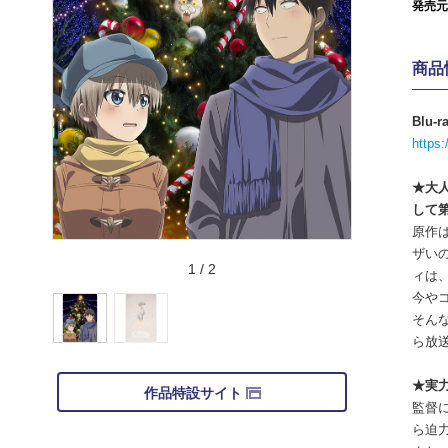
発売元
商品
Blu
https
★大
して
原作
ザい
1
/
2
ィは
今や
そんな
ら放
★実
作品特設サイト
監督
ら迫