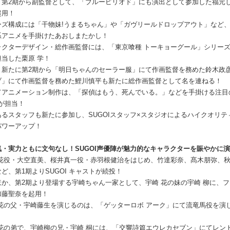
、第2期から副監督として、「ブルーピリオド」にも演出として参加した福元
起用！
ーズ構成には「干物妹!うまるちゃん」や「ガヴリールドロップアウト」など
系アニメを手掛けたあおしまたかし！
ラクターデザイン・総作画監督には、「東京喰種 トーキョーグール」シリー
担当した栗原 学！
、新たに第2期から「明日ちゃんのセーラー服」にて作画監督を務めた鈴木政
ブ」にて作画監督を務めた鯉川慎平も新たに総作画監督として名を連ねる！
てアニメーション制作は、「探偵はもう、死んでいる。」などを手掛ける注目
Iが担当！
あるスタッフも新たに参加し、SUGOIスタッフ×スタジオによるハイクオリテ
パワーアップ！
気・実力ともに文句なし！SUGOI声優陣が魅力的なキャラクターを賑やかに
 花役・大空直美、桜井真一役・赤羽根健治をはじめ、竹達彩奈、髙木朋弥、
ど、第1期よりSUGOI キャストが続投！
ほか、第2期より登場する宇崎ちゃん一家として、宇崎 花の妹の宇崎 柳に、
加藤聖奈を起用！
 花の父・宇崎藤生を演じるのは、「ゲッターロボ アーク」にて流竜馬役を演
 花の弟で、宇崎柳の兄・宇崎 桐には、「交響詩篇エウレカセブン」にてレン