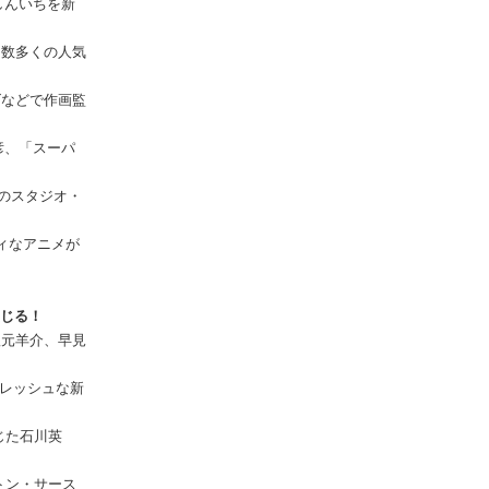
しんいちを新
、数多くの人気
ズなどで作画監
彦、「スーパ
のスタジオ・
ィなアニメが
演じる！
秋元羊介、早見
フレッシュな新
じた石川英
トン・サース