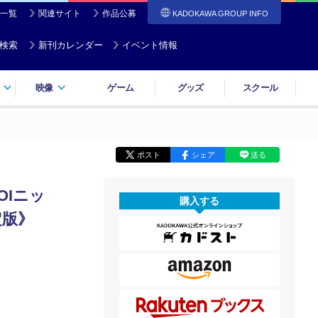
一覧
関連サイト
作品公募
KADOKAWA GROUP INFO
検索
新刊カレンダー
イベント情報
映像
ゲーム
グッズ
スクール
ポスト
シェア
送る
OIニッ
購入する
定版》