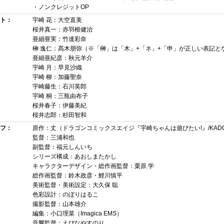
・ノンクレジットOP
ト：
宇崎 花：大空直美
桜井真一：赤羽根健治
亜細亜実：竹達彩奈
榊 逸仁：髙木朋弥（※「榊」は「木」+「ネ」+「申」が正しい表記と
亜細亜紀彦：秋元羊介
宇崎 月：早見沙織
宇崎 柳：加藤聖奈
宇崎藤生：石川英郎
宇崎 桐：三瓶由布子
桜井春子：伊藤美紀
桜井志郎：杉田智和
フ：
原作：丈（ドラゴンコミックスエイジ『宇崎ちゃんは遊びたい!』/KADO
監督：三浦和也
副監督：福元しんいち
シリーズ構成：あおしまたかし
キャラクターデザイン・総作画監督：栗原 学
総作画監督：鈴木政彦・鯉川慎平
美術監督・美術設定：大久保 聡
色彩設計：のぼりはるこ
撮影監督：山本雄介
編集：小口理菜（Imagica EMS）
音響監督：えびなやすのり