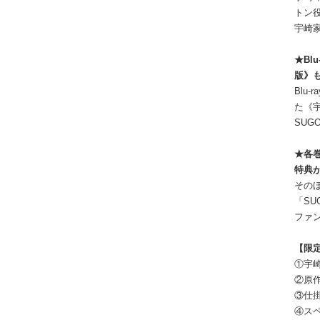
トン
宇崎
★Bl
版》
Blu
た《宇
SUG
★各
特典
そのほ
「SU
ファ
【限
①宇崎
②原
③仕掛
④スペ