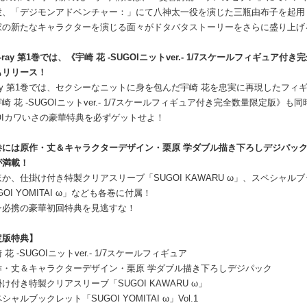
役、「デジモンアドベンチャー：」にて八神太一役を演じた三瓶由布子を起用
家の新たなキャラクターを演じる面々がドタバタストーリーをさらに盛り上げ
u-ray 第1巻では、《宇崎 花 -SUGOIニットver.- 1/7スケールフィギュア付
もリリース！
-ray 第1巻では、セクシーなニットに身を包んだ宇崎 花を忠実に再現したフィ
崎 花 -SUGOIニットver.- 1/7スケールフィギュア付き完全数量限定版》も
OIカワいさの豪華特典を必ずゲットせよ！
巻には原作・丈＆キャラクターデザイン・栗原 学ダブル描き下ろしデジパッ
が満載！
か、仕掛け付き特製クリアスリーブ「SUGOI KAWARU ω」、スペシャル
GOI YOMITAI ω」なども各巻に付属！
ン必携の豪華初回特典を見逃すな！
定版特典】
 花 -SUGOIニットver.- 1/7スケールフィギュア
作・丈＆キャラクターデザイン・栗原 学ダブル描き下ろしデジパック
け付き特製クリアスリーブ「SUGOI KAWARU ω」
シャルブックレット「SUGOI YOMITAI ω」Vol.1