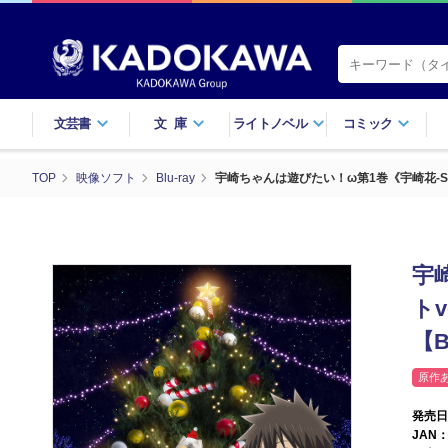
文芸書
文庫
ライトノベル
コミック
TOP
映像ソフト
Blu-ray
宇崎ちゃんは遊びたい！ω第1巻《宇崎花-SUGO
宇
ト
【B
原作
発売日
JAN