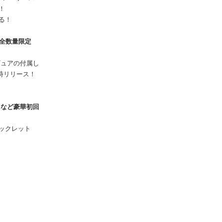
！
る！
き完全数量限定
ギュアの付属し
同時リリース！
クなど豪華初回
ブックレット