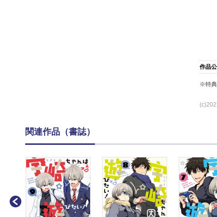
作品公
※特
(c)
関連作品（書誌）