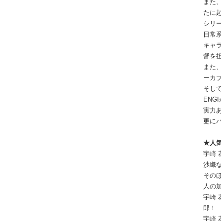
また
たに
シリ
日常
キャ
督を
また
ーカ
そし
ENG
実力
更に
★人
宇崎
沙織な
その
人の
宇崎
郎！
宇崎