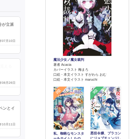
分が立派
0年07月10日
魔法少女ノ魔女裁判
著者 Acacia
に見える
カバーイラスト 梅まろ
口絵・本文イラスト すがわら おむ
口絵・本文イラスト maruchi
0年08月26日
2位
3位
ペンとイ
3年10月11日
悪役令嬢、ブラコン
私、蜘蛛なモンスタ
にジョブチェンジし
ーをテイムしたの