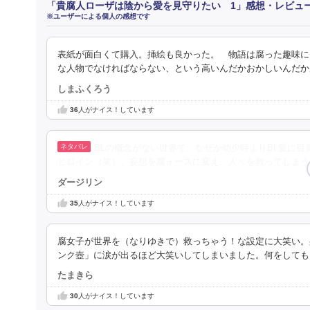
「貴腐人ローザは陰から愛を見守りたい 1」感想・レビュ
※ユーザーによる個人の感想です
表紙が面白くて購入。挿絵も良かった。 物語は腐った趣味に
な人物でなければならない、という高いんだかおかしいんだか
しまふくろう
36
人がナイス！しています
BLの概念がない世界で、なぜか幼少時よりBL愛に
ヒロイン（笑）。妄想を腐ォースに変え、人々を救ってしまう
ダージリン
35
人がナイス！しています
腐女子が世界を（なりゆきで）救っちゃう！な設定に大笑い。
ンク壺」に涙が出るほど大笑いしてしまいました。何をしても
たまきら
30
人がナイス！しています