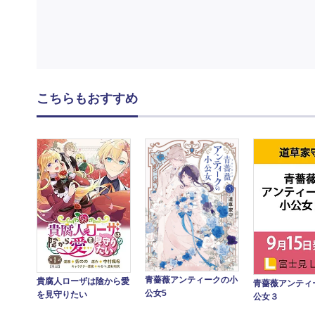
こちらもおすすめ
青薔薇アンティークの小
貴腐人ローザは陰から愛
青薔薇アンティ
公女5
を見守りたい
公女３