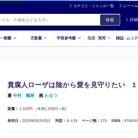
カテゴリ・ジャンル一覧
レーベル
検索
詳細
一般書
児童書
学習参考書
生活
実用
雑誌
ムック
・
・
貴腐人ローザは陰から愛を見守りたい 1
著
中村 颯希
画
わるつ
定価：
1,320
円 （本体
1,200
円＋税）
発売日：
2020年06月05日
判型：
Ｂ６判
ページ数：
376
ISBN：
978404