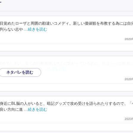
ー
目覚めたローザと周囲の勘違いコメディ。新しい価値観を布教する為には自
判らない志や
…続きを読む
202
目覚めてしまい、全ての行動原理はそこに繋がっているのに、回りからは高潔
。とにかく、笑えて元気
…続きを読む
202
身近にBL脳の人がいると、暗記グッズで攻め受けを語られたりするので、「
良い方向に進
…続きを読む
202