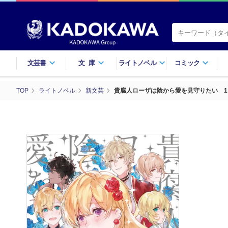
文芸書
文庫
ライトノベル
コミック
TOP
ライトノベル
新文芸
貴腐人ローザは陰から愛を見守りたい 1