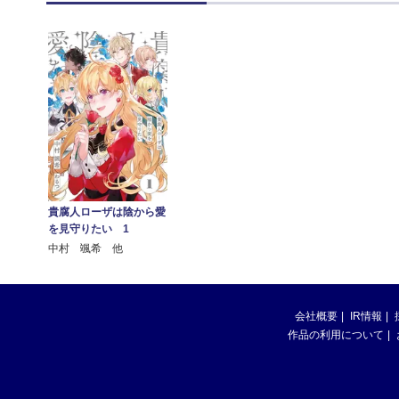
貴腐人ローザは陰から愛
を見守りたい 1
中村 颯希 他
会社概要
IR情報
作品の利用について