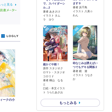
ます９
で、スパイダーシ
もっと見る
著者 浜千鳥
ル…2
イラスト 八美☆
著者 あきさけ
わん
イラスト タム
ラ ヨウ
4位
5位
y
幼なじみは誘えばい
超かぐや姫！
つでもデキる関係２
原作 スタジオク
著者 鏡 遊
ロマト・スタジオ
イラスト うなさ
コロリド
か
著者 桐山 なる
と
口絵・本文イラス
ト うらたあさお
ィークの小
もっとみる