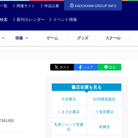
一覧
関連サイト
作品公募
KADOKAWA GROUP INFO
検索
新刊カレンダー
イベント情報
映像
ゲーム
グッズ
スクール
ポスト
シェア
送る
書店在庫を見る
大垣書店
紀伊國屋書店
くまざわ書店
三省堂書店
7361492
丸善ジュンク堂書
有隣堂
店