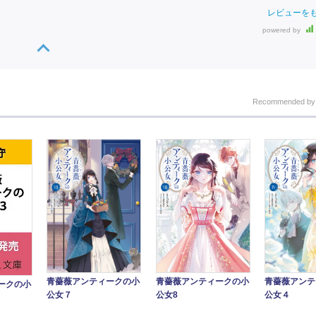
レビューを
powered by
Recommended b
青薔薇アンティークの小
青薔薇アンティークの小
青薔薇アンテ
ークの小
公女７
公女8
公女４