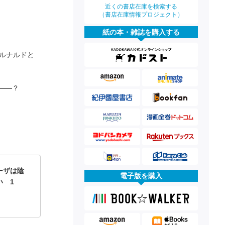
近くの書店在庫を検索する
（書店在庫情報プロジェクト）
紙の本・雑誌を購入する
ルナルドと
――？
ーザは陰
電子版を購入
い 1