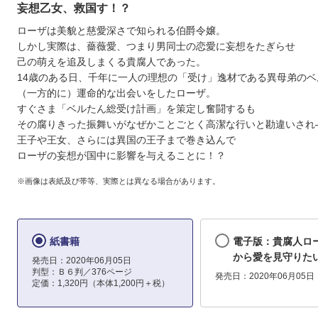
妄想乙女、救国す！？
ローザは美貌と慈愛深さで知られる伯爵令嬢。
しかし実際は、薔薇愛、つまり男同士の恋愛に妄想をたぎらせ
己の萌えを追及しまくる貴腐人であった。
14歳のある日、千年に一人の理想の「受け」逸材である異母弟のベ
（一方的に）運命的な出会いをしたローザ。
すぐさま「ベルたん総受け計画」を策定し奮闘するも
その腐りきった振舞いがなぜかことごとく高潔な行いと勘違いされ
王子や王女、さらには異国の王子まで巻き込んで
ローザの妄想が国中に影響を与えることに！？
※画像は表紙及び帯等、実際とは異なる場合があります。
紙書籍
電子版：貴腐人ロ
から愛を見守りた
発売日：2020年06月05日
判型：Ｂ６判／376ページ
発売日：2020年06月05日
定価：1,320円（本体1,200円＋税）