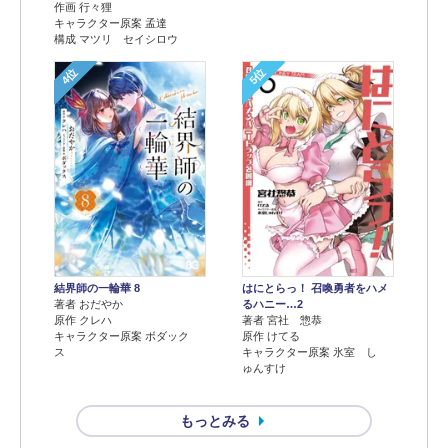
作画 行々狸
キャラクター原案 孟達
構成 マツリ セイシロウ
4位
5位
結界師の一輪華 8
はにとらっ！ 召喚勇者をハメ
著者 おだやか
るハニー…2
原作 クレハ
著者 宮社 惣恭
キャラクター原案 ボダック
原作 けてる
ス
キャラクター原案 氷室 し
ゅんすけ
もっとみる