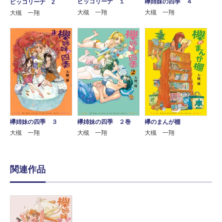
ピッコリーナ １
欅姉妹の四季 ４
ピッコリーナ 2
大槻 一翔
大槻 一翔
大槻 一翔
欅姉妹の四季 ３
欅姉妹の四季 ２巻
欅のまんが棚
大槻 一翔
大槻 一翔
大槻 一翔
関連作品