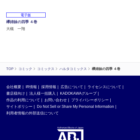
電子版
欅姉妹の四季 ４巻
大槻 一翔
TOP
コミック
コミックス
ハルタコミックス
欅姉妹の四季 ４巻
会社概要
IR情報
採用情報
広告について
ライセンスについて
書店様向け
法人様一括購入
KADOKAWAグループ
作品の利用について
お問い合わせ
プライバシーポリシー
サイトポリシー
Do Not Sell or Share My Personal Information
利用者情報の外部送信について