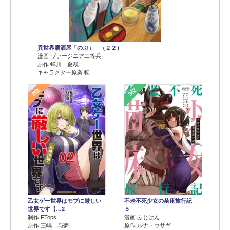
異世界居酒屋「のぶ」 （２２）
漫画 ヴァージニア二等兵
原作 蝉川 夏哉
キャラクター原案 転
2位
3位
乙女ゲー世界はモブに厳しい
不老不死少女の苗床旅行記
世界です【…2
５
制作 FTops
漫画 ふじはん
原作 三嶋 与夢
原作 ルナ・ウサギ