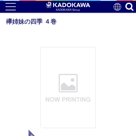
欅姉妹の四季 ４巻
電子版