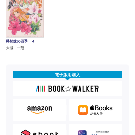
欅姉妹の四季 ４
大槻 一翔
電子版を購入