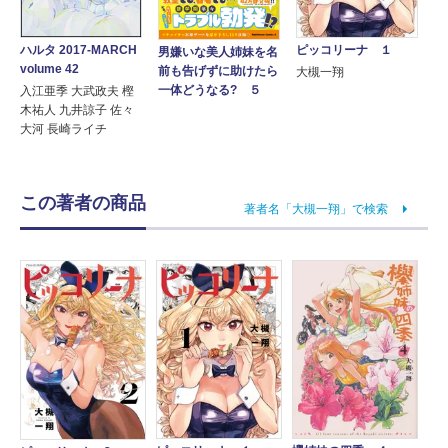
ハルタ 2017-MARCH
ピッコリーナ １
男嫌いな美人姉妹を名
volume 42
前も告げずに助けたら
大槻一翔
一体どうなる? ５
入江亜季 大武政夫 樫
木祐人 九井諒子 佐々
大河 長崎ライチ
この著者の商品
著者名「大槻一翔」で検索