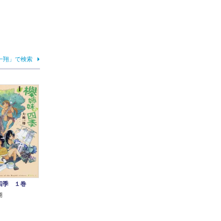
一翔」で検索
四季 １巻
翔