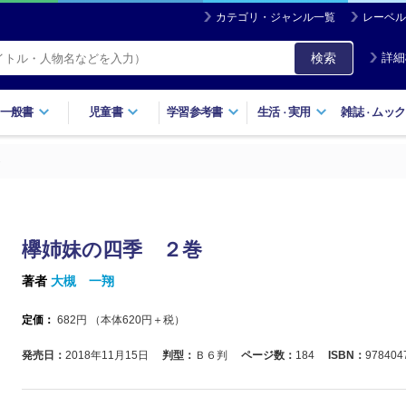
カテゴリ・ジャンル一覧
レーベル
検索
詳細
一般書
児童書
学習参考書
生活
実用
雑誌
ムック
・
・
欅姉妹の四季 ２巻
著者
大槻 一翔
定価：
682
円 （本体
620
円＋税）
発売日：
2018年11月15日
判型：
Ｂ６判
ページ数：
184
ISBN：
978404