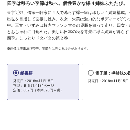
四季は移ろい季節は秋へ。個性豊かな欅４姉妹ふたたび。
東京近郊、借家一軒家に４人で暮らす欅一家は珍しい４姉妹構成。
出世を目指して面接に挑み、次女・朱美は魅力的なボディーがグン
中。三女・いずみは校内マラソン大会の優勝を狙って走り、四女・
とおしゃれに目覚めた。美しい日本の秋を背景に欅４姉妹が暮らす
四季』しっとりドタバタの第２巻！
※画像は表紙及び帯等、実際とは異なる場合があります。
紙書籍
電子版：欅姉妹の四
発売日：2018年11月15日
発売日：2018年11月15日
判型：Ｂ６判／184ページ
定価：682円（本体620円＋税）