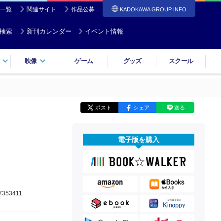
一覧
関連サイト
作品公募
KADOKAWA GROUP INFO
検索
新刊カレンダー
イベント情報
映像
ゲーム
グッズ
スクール
ポスト
シェア
送る
電子版を購入
7353411