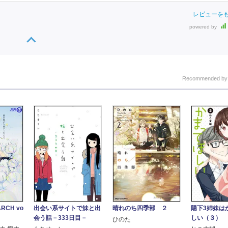
レビューを
powered by
Recommended b
RCH vo
出会い系サイトで妹と出
晴れのち四季部 ２
陽下3姉妹は
会う話－333日目－
しい（３）
ひのた