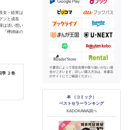
長女・睦実は
グンと成長
瞳は淡い想い
、『欅姉妹の
※書店によって現在在庫や取り扱いがない場
合がございます。詳しい購入方法は、各書店
季 ２巻
のサイトにてご確認ください。
本 （コミック）
ベストセラーランキング
KADOKAWA調べ
1位