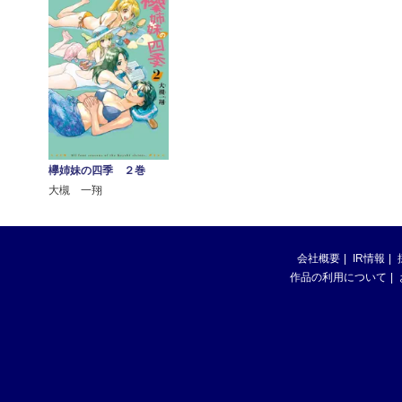
欅姉妹の四季 ２巻
大槻 一翔
会社概要
IR情報
作品の利用について