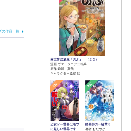
ズの作品一覧
異世界居酒屋「のぶ」 （２２）
漫画 ヴァージニア二等兵
原作 蝉川 夏哉
キャラクター原案 転
2位
3位
乙女ゲー世界はモブ
結界師の一輪華 8
に厳しい世界です
著者 おだやか