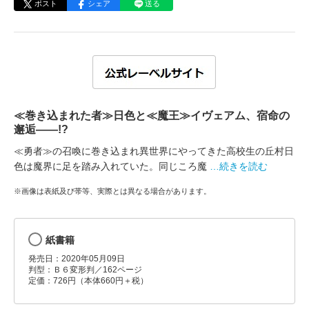
ポスト
シェア
送る
≪巻き込まれた者≫日色と≪魔王≫イヴェアム、宿命の
邂逅――!?
≪勇者≫の召喚に巻き込まれ異世界にやってきた高校生の丘村日
色は魔界に足を踏み入れていた。同じころ魔
…続きを読む
※画像は表紙及び帯等、実際とは異なる場合があります。
紙書籍
発売日：2020年05月09日
判型：Ｂ６変形判／162ページ
定価：726円（本体660円＋税）