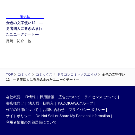
電子版
金色の文字使い12 ―
勇者四人に巻き込まれ
たユニークチート―
尾崎 祐介 他
TOP
コミック
コミックス
ドラゴンコミックスエイジ
金色の文字使い
12 ―勇者四人に巻き込まれたユニークチート―
会社概要
IR情報
採用情報
広告について
ライセンスについて
書店様向け
法人様一括購入
KADOKAWAグループ
作品の利用について
お問い合わせ
プライバシーポリシー
サイトポリシー
Do Not Sell or Share My Personal Information
利用者情報の外部送信について