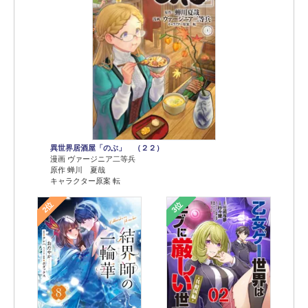
異世界居酒屋「のぶ」 （２２）
漫画 ヴァージニア二等兵
原作 蝉川 夏哉
キャラクター原案 転
2位
3位