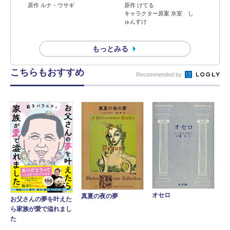
原作 ルナ・ウサギ
原作 けてる
キャラクター原案 氷室 し
ゅんすけ
もっとみる
こちらもおすすめ
Recommended by
オセロ
真夏の夜の夢
お父さんの夢を叶えた
ら家族が愛で溢れまし
た