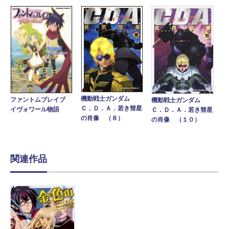
機動戦士ガンダム
ファントムブレイブ
機動戦士ガンダム
Ｃ．Ｄ．Ａ．若き彗星
イヴォワール物語
Ｃ．Ｄ．Ａ．若き彗星
の肖像 （８）
の肖像 （１０）
関連作品