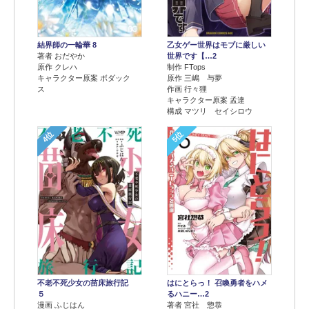
結界師の一輪華 8
乙女ゲー世界はモブに厳しい
著者 おだやか
世界です【…2
原作 クレハ
制作 FTops
キャラクター原案 ボダック
原作 三嶋 与夢
ス
作画 行々狸
キャラクター原案 孟達
構成 マツリ セイシロウ
4位
5位
不老不死少女の苗床旅行記
はにとらっ！ 召喚勇者をハメ
５
るハニー…2
漫画 ふじはん
著者 宮社 惣恭