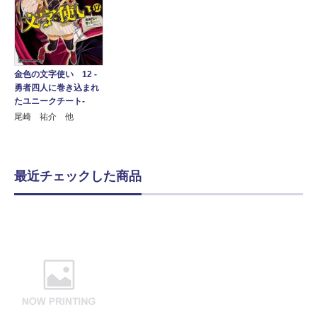
金色の文字使い 12 ‐
勇者四人に巻き込まれ
たユニークチート‐
尾崎 祐介 他
最近チェックした商品