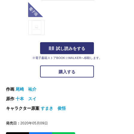
電子版
試し読みをする
※電子書籍ストアBOOK☆WALKERへ移動します。
購入する
作画
尾崎 祐介
原作
十本 スイ
キャラクター原案
すまき 俊悟
発売日：
2020年05月09日