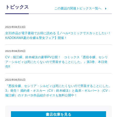
トピックス
この書誌の関連トピックス一覧へ
2021年08月13日
全31作品が電子書籍でお得に読める【ノべル×コミックでスカッとしたい！
KADOKAWA夏の令嬢＆聖女フェア】開催！
2021年08月05日
CV：堀江瞬、鈴木崚汰の豪華PV公開！ コミックス『悪役令嬢、セシリ
ア・シルビィは死にたくないので男装することにした。』第3巻、本日発
売!!
2021年06月01日
『悪役令嬢、セシリア・シルビィは死にたくないので男装することにした。
3』発売！ 婚約者・オスカー（CV：鈴木崚汰）と義弟・ギルバート（CV：
堀江瞬）のドタバタ作品紹介ボイスも無料公開中！
書店在庫を見る