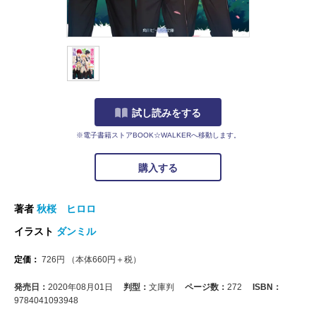
試し読みをする
※電子書籍ストアBOOK☆WALKERへ移動します。
購入する
著者
秋桜 ヒロロ
イラスト
ダンミル
定価：
726
円
（本体
660
円＋税）
発売日：
2020年08月01日
判型：
文庫判
ページ数：
272
ISBN：
9784041093948