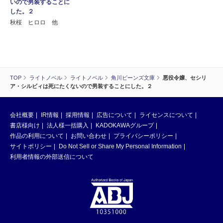
いので男装することに
した。２
秋桜 ヒロロ 他
TOP
ライトノベル
ライトノベル
角川ビーンズ文庫
悪役令嬢、セシリ
ア・シルビィは死にたくないので男装することにした。２
会社概要
IR情報
採用情報
広告について
ライセンスについて
書店様向け
法人様一括購入
KADOKAWAグループ
作品の利用について
お問い合わせ
プライバシーポリシー
サイトポリシー
Do Not Sell or Share My Personal Information
利用者情報の外部送信について