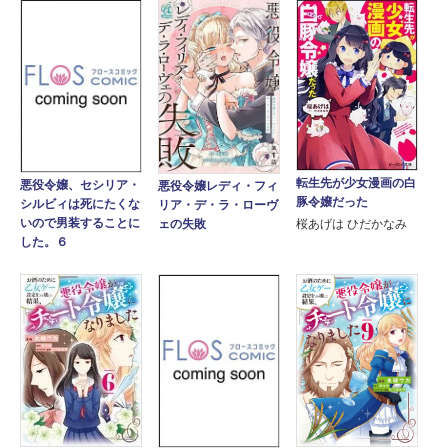
転生先が少女漫画の白
悪役令嬢、セシリア・
悪役令嬢レディ・フィ
豚令嬢だった
シルビィは死にたくな
リア・デ・ラ・ローヴ
いので男装することに
ェの失敗
桜あげは ひだかなみ
した。６