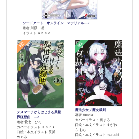
ソードアート・オンライン マテリアル…2
著者 川原 礫
イラスト ａｂｅｃ
2位
3位
魔法少女ノ魔女裁判
デスマーチからはじまる異世
著者 Acacia
界狂想曲 …2
カバーイラスト 梅まろ
著者 愛七 ひろ
口絵・本文イラスト すがわ
カバーイラスト ｓｈｒｉ
ら おむ
口絵・本文イラスト 長浜
口絵・本文イラスト maruchi
めぐみ