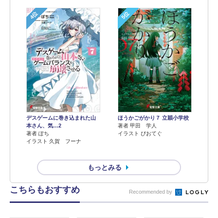
4位
5位
デスゲームに巻き込まれた山
ほうかごがかり７ 立穎小学校
本さん、気…2
著者 甲田 学人
著者 ぽち
イラスト ぴおてぐ
イラスト 久賀 フーナ
もっとみる
こちらもおすすめ
Recommended by