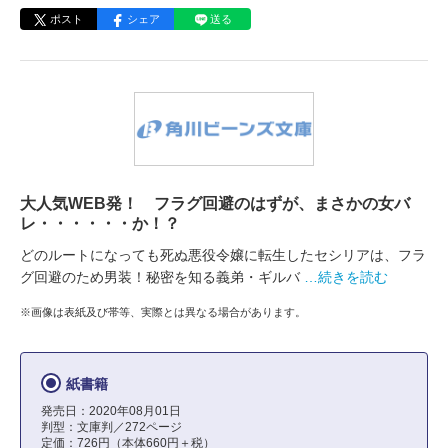
ポスト
シェア
送る
大人気WEB発！ フラグ回避のはずが、まさかの女バ
レ・・・・・・か！？
どのルートになっても死ぬ悪役令嬢に転生したセシリアは、フラ
グ回避のため男装！秘密を知る義弟・ギルバ
…続きを読む
※画像は表紙及び帯等、実際とは異なる場合があります。
紙書籍
発売日：2020年08月01日
判型：文庫判／272ページ
定価：726円（本体660円＋税）