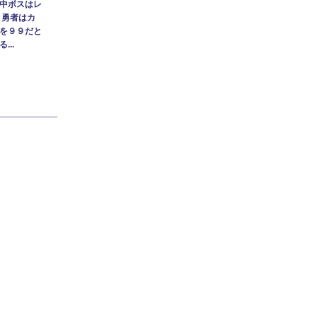
中ボスはレ
～勇者はカ
を９９だと
...