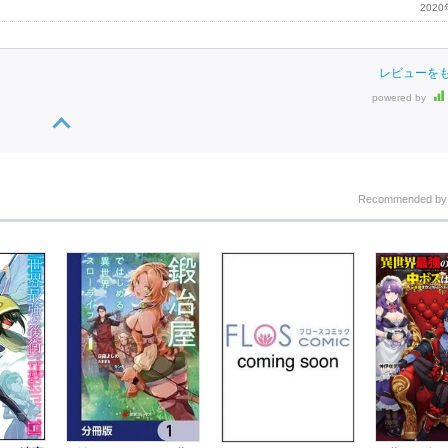
202
レビューを
powered by
Recommended b