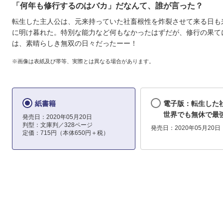
「何年も修行するのはバカ」だなんて、誰が言った？
転生した主人公は、元来持っていた社畜根性を炸裂させて来る日も
に明け暮れた。特別な能力など何もなかったはずだが、修行の果て
は、素晴らしき無双の日々だったーー！
※画像は表紙及び帯等、実際とは異なる場合があります。
紙書籍
電子版：転生した
世界でも無休で最
発売日：2020年05月20日
判型：文庫判／328ページ
発売日：2020年05月20日
定価：715円（本体650円＋税）