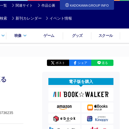
一覧
関連サイト
作品公募
KADOKAWA GROUP INFO
検索
新刊カレンダー
イベント情報
映像
ゲーム
グッズ
スクール
ポスト
シェア
送る
至る
電子版を購入
0736235