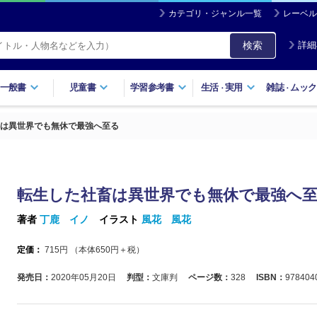
カテゴリ・ジャンル一覧
レーベル
検索
詳細
一般書
児童書
学習参考書
生活
実用
雑誌
ムック
・
・
は異世界でも無休で最強へ至る
転生した社畜は異世界でも無休で最強へ
著者
丁鹿 イノ
イラスト
風花 風花
定価：
715
円 （本体
650
円＋税）
発売日：
2020年05月20日
判型：
文庫判
ページ数：
328
ISBN：
978404