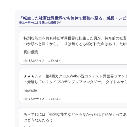
「転生した社畜は異世界でも無休で最強へ至る」感想・レビ
※ユーザーによる個人の感想です
特別な能力を何も持たず異世界に転生した男が、持ち前の社畜
つか頂へと届くから。 才は無くとも継がれた血はあり、たゆ
真白優樹
9
人がナイス！しています
★★★☆☆ 第4回カクヨムWeb小説コンテスト異世界ファン
ト覚醒していくタイプのテンプレファンタジー。 タイトルか
nawade
9
人がナイス！しています
あらすじには「特別な能力など何もなかったはずだが」ってあ
はどうなんだろう……