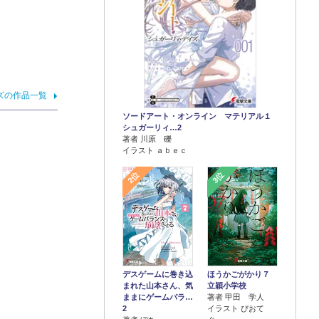
ズの作品一覧
ソードアート・オンライン マテリアル１
シュガーリィ…2
著者 川原 礫
イラスト ａｂｅｃ
2位
3位
デスゲームに巻き込
ほうかごがかり７
まれた山本さん、気
立穎小学校
ままにゲームバラ…
著者 甲田 学人
2
イラスト ぴおて