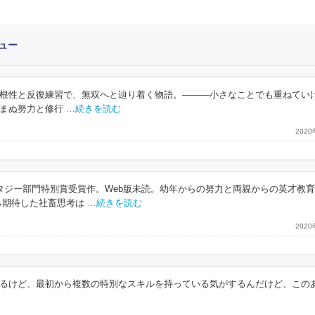
ュー
根性と反復練習で、無双へと辿り着く物語。―――小さなことでも重ねてい
まぬ努力と修行
…続きを読む
202
タジー部門特別賞受賞作。Web版未読。幼年からの努力と両親からの英才教
ら期待した社畜思考は
…続きを読む
202
るけど、最初から複数の特別なスキルを持っている気がするんだけど、この