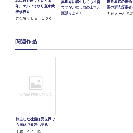
武に身を捧げて百と余
世界最強の後衛
異世界に転生しても社畜
年。エルフでやり直す武
国の新人探索者
ですが、推し似の上司と
者修行６
頑張ります！
力蔵 とーわ 風
赤石赫々 ｂｕｎ１５０
関連作品
転生した社畜は異世界で
も無休で最強へ至る
丁鹿 イノ 他