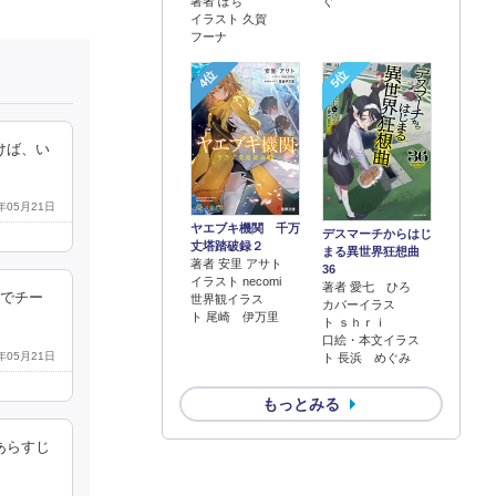
著者 ぽち
ぐ
イラスト 久賀
フーナ
4位
5位
けば、い
0年05月21日
ヤエブキ機関 千万
デスマーチからはじ
丈塔踏破録２
まる異世界狂想曲
著者 安里 アサト
36
イラスト necomi
著者 愛七 ひろ
育でチー
世界観イラス
カバーイラス
ト 尾崎 伊万里
ト ｓｈｒｉ
口絵・本文イラス
0年05月21日
ト 長浜 めぐみ
もっとみる
あらすじ