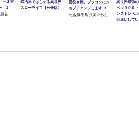
 ～迷宮
鍛冶屋ではじめる異世界
異世界最強の
悪役令嬢、ブラコンにジ
～ 1
スローライフ【分冊版】
ベル９９９ 
ョブチェンジします ３
ンストレベル
花風花
此匙 浜千鳥 八美☆わん
勘違いしている