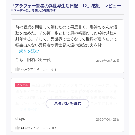
「アラフォー賢者の異世界生活日記 12」感想・レビュー
※ユーザーによる個人の感想です
前の観想を間違って消したので再度書く。邪神ちゃんが活
動を始めた。その第一歩として風の精霊だった4神の1柱を
封印する。そして、異世界で亡くなって世界が違うせいで
転生出来ない元勇者や異世界人達の怨念に力を貸
…続きを読む
こも 旧柏バカ一代
2024年06月29日
26
人がナイス！しています
表紙は邪神ちゃんことアルフィア・メーガス。脇
道が多くてストーリーはあまり進まずグダグダ感が。大き
いのは邪神ちゃんが四神の一人を捕まえて管理者権限を剥
奪したぐらいかな。またもや中途半端なところでおしまい
…続きを読む
elcyc
2020年04月27日
13
人がナイス！しています