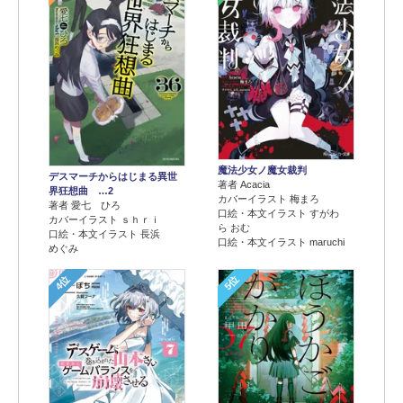
魔法少女ノ魔女裁判
デスマーチからはじまる異世
著者 Acacia
界狂想曲 …2
カバーイラスト 梅まろ
著者 愛七 ひろ
口絵・本文イラスト すがわ
カバーイラスト ｓｈｒｉ
ら おむ
口絵・本文イラスト 長浜
口絵・本文イラスト maruchi
めぐみ
4位
5位