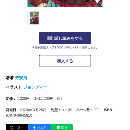
試し読みをする
※電子書籍ストアBOOK☆WALKERへ移動します。
購入する
著者
寿安清
イラスト
ジョンディー
定価：
1,320
円
（本体
1,200
円＋税）
発売日：
2020年04月25日
判型：
Ｂ６判
ページ数：
292
ISBN：
9784040645810
ポスト
シェア
送る