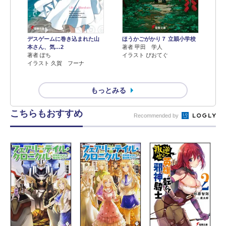
デスゲームに巻き込まれた山
ほうかごがかり７ 立穎小学校
本さん、気…2
著者 甲田 学人
著者 ぽち
イラスト ぴおてぐ
イラスト 久賀 フーナ
もっとみる
こちらもおすすめ
Recommended by