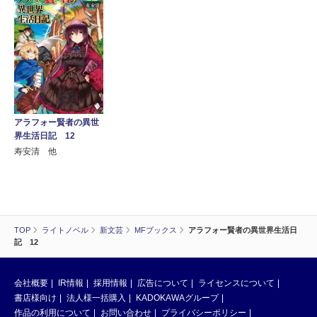
アラフォー賢者の異世
界生活日記 12
寿安清 他
TOP
ライトノベル
新文芸
MFブックス
アラフォー賢者の異世界生活日
記 12
会社概要
IR情報
採用情報
広告について
ライセンスについて
書店様向け
法人様一括購入
KADOKAWAグループ
作品の利用について
お問い合わせ
プライバシーポリシー