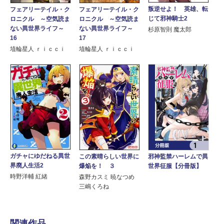
叛逆せよ！ 英雄、転
フェアリーテイル・ク
フェアリーテイル・ク
じて邪神騎士2
ロニクル ～空気読ま
ロニクル ～空気読ま
ない異世界ライフ～
ない異世界ライフ～
杉原智則 魔太郎
16
17
埴輪星人 ｒｉｃｃｉ
埴輪星人 ｒｉｃｃｉ
ガチャにゆだねる異世
この素晴らしい世界に
邪神監禁ハーレムで異
界廃人生活2
爆焔を！ ３
世界征服【分冊版】
時野洋輔 紅緒
森野カスミ 暁なつめ
三嶋くろね
関連作品