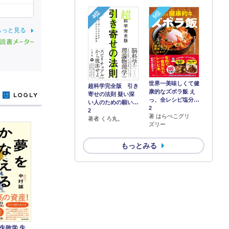
4位
5位
もっと見る
世界一美味しくて健
超科学完全版 引き
康的なズボラ飯 え
寄せの法則 疑い深
y
っ、全レシピ塩分…
い人のための願い…
2
2
著 はらぺこグリ
著者 くろ丸。
ズリー
もっとみる
失敗学 失