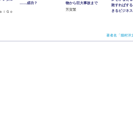
物から巨大事故まで
……成功？
敗すればする
芳賀繁
きるビジネス
ａｉＧｏ
著者名「畑村洋