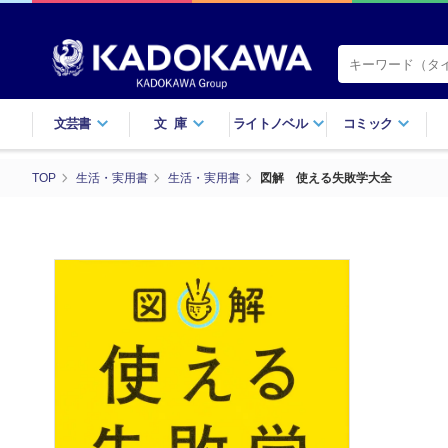
文芸書
文庫
ライトノベル
コミック
TOP
生活・実用書
生活・実用書
図解 使える失敗学大全