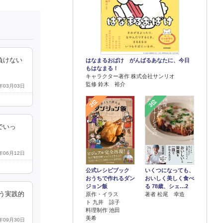
負けない
はなまるおばけ がんばるあなたに、今日
もはなまる！
キャラクター著作 株式会社サンリオ
監修 鈴木 裕介
2年03月03日
2位
3位
でいっ
0年06月12日
公式レシピブック
いくつになっても、
おうちで作れるダン
おいしく美しく食べ
ジョン飯
る 78歳、シェ…2
う実践的
原作・イラス
著者 松尾 幸造
ト 九井 諒子
料理制作 池田
美希
0年09月30日