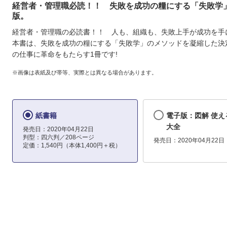
経営者・管理職必読！！ 失敗を成功の糧にする「失敗学
版。
経営者・管理職の必読書！！ 人も、組織も、失敗上手が成功を
本書は、失敗を成功の糧にする「失敗学」のメソッドを凝縮した決
の仕事に革命をもたらす1冊です!
※画像は表紙及び帯等、実際とは異なる場合があります。
紙書籍
電子版：図解 使え
大全
発売日：2020年04月22日
判型：四六判／208ページ
発売日：2020年04月22日
定価：1,540円（本体1,400円＋税）