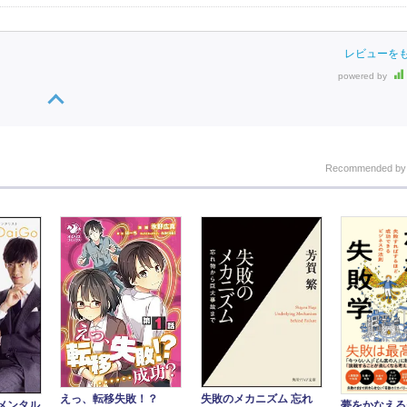
レビューを
powered by
Recommended b
失敗のメカニズム 忘れ
えっ、転移失敗！？
メンタル
夢をかなえる