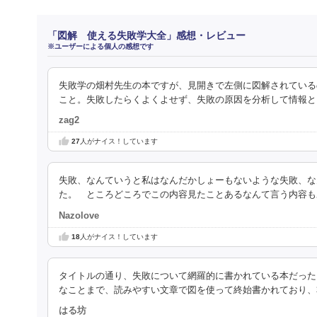
「図解 使える失敗学大全」感想・レビュー
※ユーザーによる個人の感想です
失敗学の畑村先生の本ですが、見開きで左側に図解されている
こと。失敗したらくよくよせず、失敗の原因を分析して情報と
zag2
27
人がナイス！しています
失敗、なんていうと私はなんだかしょーもないような失敗、な
た。 ところどころでこの内容見たことあるなんて言う内容も
Nazolove
18
人がナイス！しています
タイトルの通り、失敗について網羅的に書かれている本だった
なことまで、読みやすい文章で図を使って終始書かれており、
はる坊