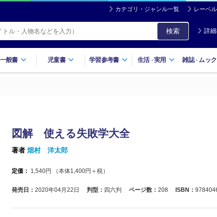
カテゴリ・ジャンル一覧
レーベル
検索
詳細
一般書
児童書
学習参考書
生活
実用
雑誌
ムック
・
・
図解 使える失敗学大全
著者
畑村 洋太郎
定価：
1,540
円 （本体
1,400
円＋税）
発売日：
2020年04月22日
判型：
四六判
ページ数：
208
ISBN：
978404