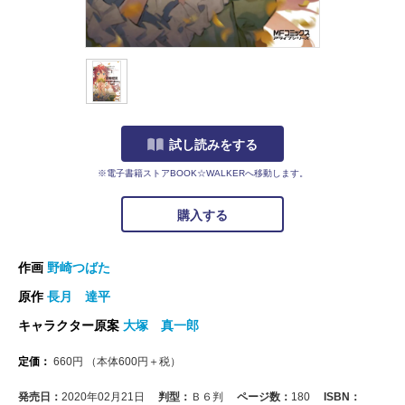
試し読みをする
※電子書籍ストアBOOK☆WALKERへ移動します。
購入する
作画
野崎つばた
原作
長月 達平
キャラクター原案
大塚 真一郎
定価：
660
円
（本体
600
円＋税）
発売日：
2020年02月21日
判型：
Ｂ６判
ページ数：
180
ISBN：