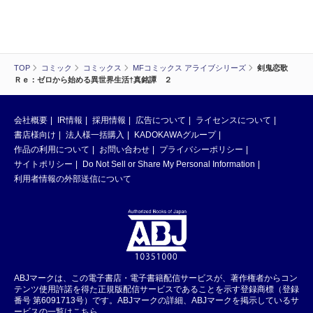
TOP
コミック
コミックス
MFコミックス アライブシリーズ
剣鬼恋歌
Ｒｅ：ゼロから始める異世界生活†真銘譚 ２
会社概要
IR情報
採用情報
広告について
ライセンスについて
書店様向け
法人様一括購入
KADOKAWAグループ
作品の利用について
お問い合わせ
プライバシーポリシー
サイトポリシー
Do Not Sell or Share My Personal Information
利用者情報の外部送信について
ABJマークは、この電子書店・電子書籍配信サービスが、著作権者からコン
テンツ使用許諾を得た正規版配信サービスであることを示す登録商標（登録
番号 第6091713号）です。ABJマークの詳細、ABJマークを掲示しているサ
ービスの一覧はこちら。