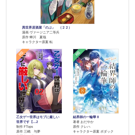
異世界居酒屋「のぶ」 （２２）
漫画 ヴァージニア二等兵
原作 蝉川 夏哉
キャラクター原案 転
2位
3位
乙女ゲー世界はモブに厳しい
結界師の一輪華 8
世界です【…2
著者 おだやか
制作 FTops
原作 クレハ
原作 三嶋 与夢
キャラクター原案 ボダック