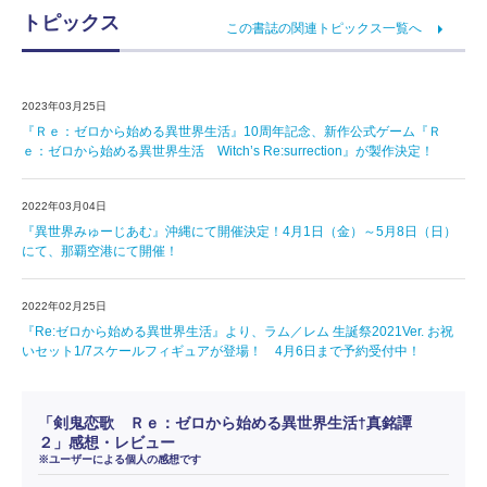
トピックス
この書誌の関連トピックス一覧へ
2023年03月25日
『Ｒｅ：ゼロから始める異世界生活』10周年記念、新作公式ゲーム『Ｒ
ｅ：ゼロから始める異世界生活 Witch’s Re:surrection』が製作決定！
2022年03月04日
『異世界みゅーじあむ』沖縄にて開催決定！4月1日（金）～5月8日（日）
にて、那覇空港にて開催！
2022年02月25日
『Re:ゼロから始める異世界生活』より、ラム／レム 生誕祭2021Ver. お祝
いセット1/7スケールフィギュアが登場！ 4月6日まで予約受付中！
「剣鬼恋歌 Ｒｅ：ゼロから始める異世界生活†真銘譚
２」感想・レビュー
※ユーザーによる個人の感想です