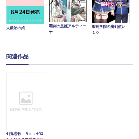
覇剣の皇姫アルティー
聖剣学院の魔剣使い
火鍛冶の娘
ナ
１０
関連作品
剣鬼恋歌 Ｒｅ：ゼロ