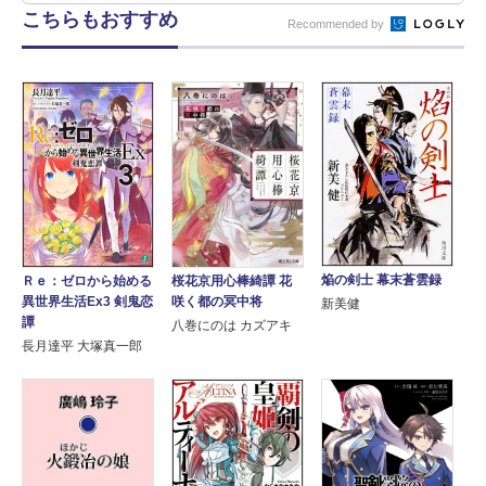
こちらもおすすめ
Recommended by
焔の剣士 幕末蒼雲録
Ｒｅ：ゼロから始める
桜花京用心棒綺譚 花
異世界生活Ex3 剣鬼恋
咲く都の冥中将
新美健
譚
八巻にのは カズアキ
長月達平 大塚真一郎