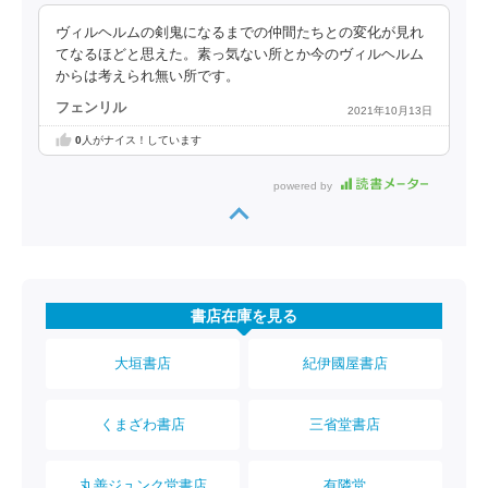
ヴィルヘルムの剣鬼になるまでの仲間たちとの変化が見れ
てなるほどと思えた。素っ気ない所とか今のヴィルヘルム
からは考えられ無い所です。
フェンリル
2021年10月13日
0
人がナイス！しています
powered by
書店在庫を見る
大垣書店
紀伊國屋書店
くまざわ書店
三省堂書店
丸善ジュンク堂書店
有隣堂