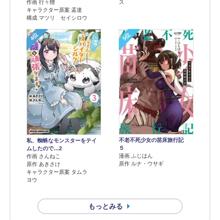
作画 行々狸
ス
キャラクター原案 孟達
構成 マツリ セイシロウ
4位
5位
不老不死少女の苗床旅行記
私、蜘蛛なモンスターをテイ
５
ムしたので…2
漫画 ふじはん
作画 さんねこ
原作 ルナ・ウサギ
原作 あきさけ
キャラクター原案 タムラ
ヨウ
もっとみる