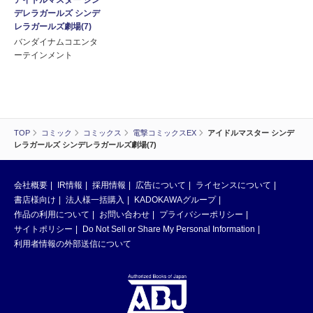
アイドルマスター シン
デレラガールズ シンデ
レラガールズ劇場(7)
バンダイナムコエンタ
ーテインメント
TOP
コミック
コミックス
電撃コミックスEX
アイドルマスター シンデ
レラガールズ シンデレラガールズ劇場(7)
会社概要
IR情報
採用情報
広告について
ライセンスについて
書店様向け
法人様一括購入
KADOKAWAグループ
作品の利用について
お問い合わせ
プライバシーポリシー
サイトポリシー
Do Not Sell or Share My Personal Information
利用者情報の外部送信について