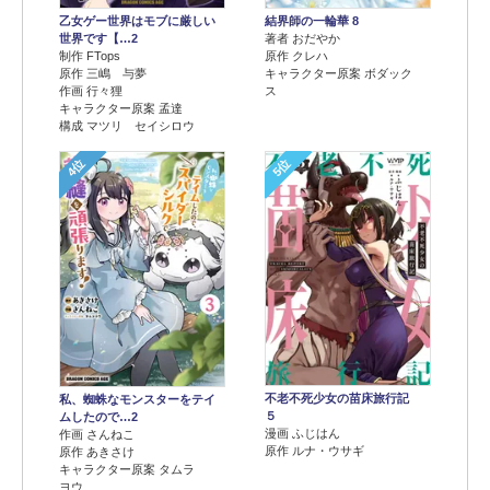
乙女ゲー世界はモブに厳しい
結界師の一輪華 8
世界です【…2
著者 おだやか
制作 FTops
原作 クレハ
原作 三嶋 与夢
キャラクター原案 ボダック
作画 行々狸
ス
キャラクター原案 孟達
構成 マツリ セイシロウ
4位
5位
不老不死少女の苗床旅行記
私、蜘蛛なモンスターをテイ
５
ムしたので…2
漫画 ふじはん
作画 さんねこ
原作 ルナ・ウサギ
原作 あきさけ
キャラクター原案 タムラ
ヨウ