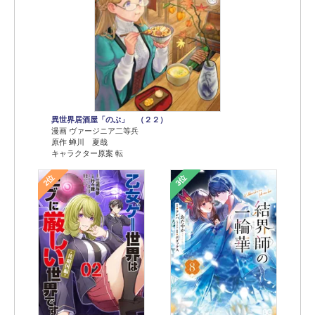
異世界居酒屋「のぶ」 （２２）
漫画 ヴァージニア二等兵
原作 蝉川 夏哉
キャラクター原案 転
2位
3位