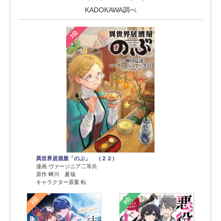
KADOKAWA調べ
1位
異世界居酒屋「のぶ」 （２２）
漫画 ヴァージニア二等兵
原作 蝉川 夏哉
キャラクター原案 転
2位
3位