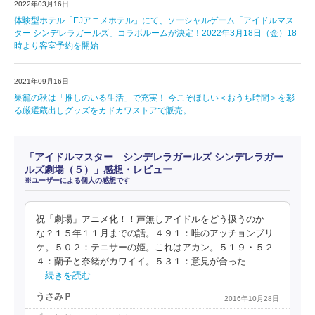
2022年03月16日
体験型ホテル「EJアニメホテル」にて、ソーシャルゲーム「アイドルマス
ター シンデレラガールズ」コラボルームが決定！2022年3月18日（金）18
時より客室予約を開始
2021年09月16日
巣籠の秋は「推しのいる生活」で充実！ 今こそほしい＜おうち時間＞を彩
る厳選蔵出しグッズをカドカワストアで販売。
「アイドルマスター シンデレラガールズ シンデレラガー
ルズ劇場（５）」感想・レビュー
※ユーザーによる個人の感想です
祝「劇場」アニメ化！！声無しアイドルをどう扱うのか
な？１５年１１月までの話。４９１：唯のアッチョンブリ
ケ。５０２：テニサーの姫。これはアカン。５１９・５２
４：蘭子と奈緒がカワイイ。５３１：意見が合った
…続きを読む
うさみＰ
2016年10月28日