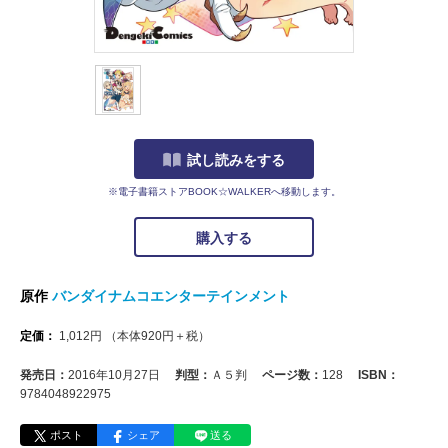
試し読みをする
※電子書籍ストアBOOK☆WALKERへ移動します。
購入する
原作
バンダイナムコエンターテインメント
定価：
1,012
円
（本体
920
円＋税）
発売日：
2016年10月27日
判型：
Ａ５判
ページ数：
128
ISBN：
9784048922975
ポスト
シェア
送る