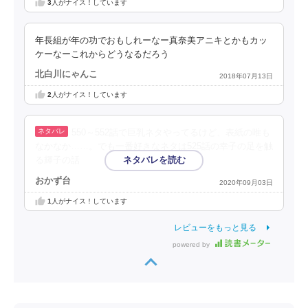
3
人がナイス！しています
年長組が年の功でおもしれーなー真奈美アニキとかもカッ
ケーなーこれからどうなるだろう
北白川にゃんこ
2018年07月13日
2
人がナイス！しています
550～552話で巨乳ネタやってるけど、表紙の唯も
なかなか……。でも一番好きなネタは525話の幸子の足を触
る輝子の話
おかず台
2020年09月03日
1
人がナイス！しています
レビューをもっと見る
powered by