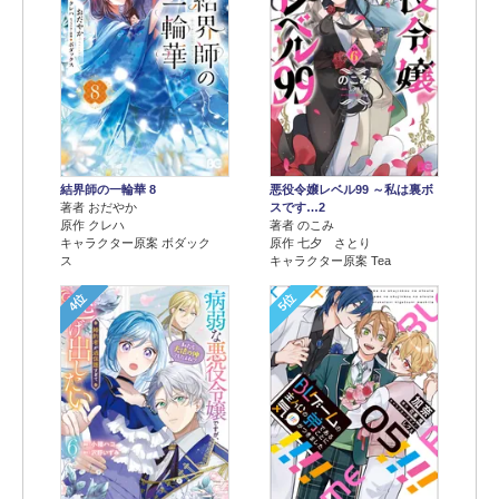
結界師の一輪華 8
悪役令嬢レベル99 ～私は裏ボ
著者 おだやか
スです…2
原作 クレハ
著者 のこみ
キャラクター原案 ボダック
原作 七夕 さとり
ス
キャラクター原案 Tea
4位
5位