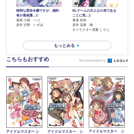
病弱な悪役令嬢ですが、婚約
BLゲームの主人公の弟である
者が過保護…2
ことに気…2
漫画 小箱 ハコ
著者 加奈
原作 沢野 いずみ
原作 花果 唯
キャラクター原案 しヴぇ
もっとみる
こちらもおすすめ
Recommended by
アイドルマスター シ
アイドルマスター シ
アイドルマスター シ