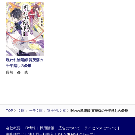
呪われ陰陽師 賀茂斎の
千年越しの憂鬱
藤崎 都 他
TOP
文庫
一般文庫
富士見L文庫
呪われ陰陽師 賀茂斎の千年越しの憂鬱
会社概要
IR情報
採用情報
広告について
ライセンスについて
書店様向け
法人様一括購入
KADOKAWAグループ