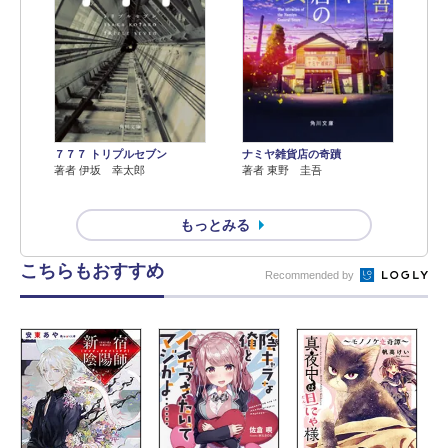
７７７ トリプルセブン
ナミヤ雑貨店の奇蹟
著者 伊坂 幸太郎
著者 東野 圭吾
もっとみる
こちらもおすすめ
Recommended by