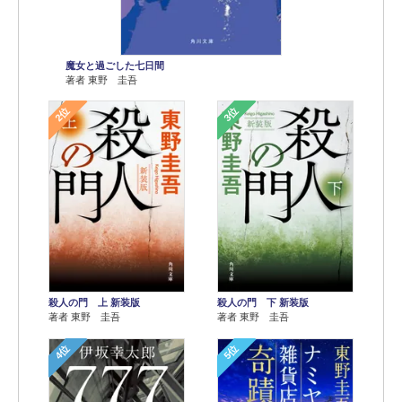
魔女と過ごした七日間
著者 東野 圭吾
2位
3位
殺人の門 上 新装版
殺人の門 下 新装版
著者 東野 圭吾
著者 東野 圭吾
4位
5位