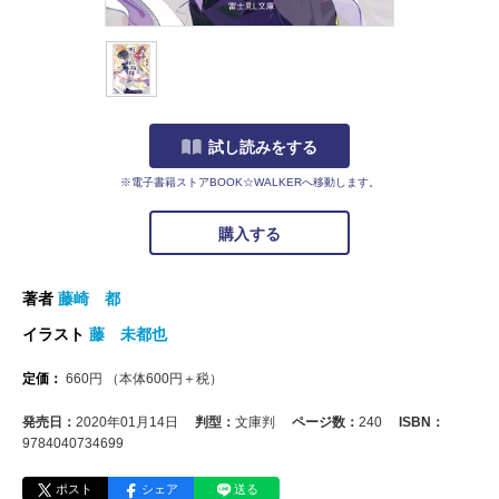
試し読みをする
※電子書籍ストアBOOK☆WALKERへ移動します。
購入する
著者
藤崎 都
イラスト
藤 未都也
定価：
660
円
（本体
600
円＋税）
発売日：
2020年01月14日
判型：
文庫判
ページ数：
240
ISBN：
9784040734699
ポスト
シェア
送る