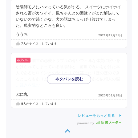
陰陽師モノにハマっている気がする。 スイーツにホイホイ
される斎がカワイイ。楓ちゃんとの因縁？がまだ解決して
いないので続くかな。犬の話はちょっぴり泣けてしまっ
た。現実的なところも良い。
ううち
2021年12月31日
7
人がナイス！しています
前世の恋愛トラブルのせいで不孝な体質に呪いを
かけられてしまっている陰陽師と、前世で呪いをかけた本
人であるヒロインとのやりとりでは笑ったりほのぼのでき
るところもありました。しかし、メインである依頼人の悩
…続きを読む
ぷに丸
2020年01月19日
5
人がナイス！しています
レビューをもっと見る
powered by