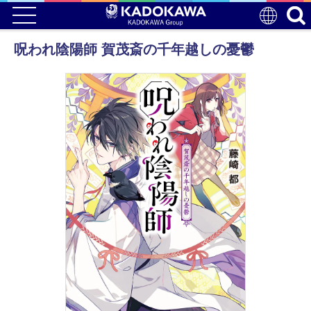
呪われ陰陽師 賀茂斎の千年越しの憂鬱