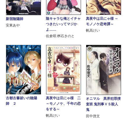
陰キャラな俺とイチャ
真夜中は旦にゃ様 ～
新宿陰陽師
つきたいってマジか
モノノケ恋奇譚～
安東あや
よ……
帆高けい
佐倉唄 桝石きのと
古都古書祓いの陰陽
真夜中は旦にゃ様 二
オニマル 異界犯罪捜
師 ２
～モノノケ、千年の恋
査班 鬼刑事ＶＳ殺人
をする～
鬼
帆高けい
田中啓文