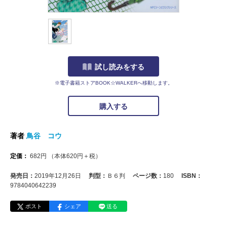
試し読みをする
※電子書籍ストアBOOK☆WALKERへ移動します。
購入する
著者
鳥谷 コウ
定価：
682
円
（本体
620
円＋税）
発売日：
2019年12月26日
判型：
Ｂ６判
ページ数：
180
ISBN：
9784040642239
ポスト
シェア
送る