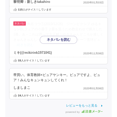
黎明卿：新しきtakahiro
2020年01月03日
115
人がナイス！しています
鳥谷コウ①(2019/12/26) ジーンピクシブ ゆるキ
ュンBLフェアの小冊子２冊を貰うため数合わせで購入した
1冊。あ～これは買って大正解！ゆるきゅんどころか激しく
きゅんきゅんしっぱなし。体育教師×ヤンキー♡直球ピュ
…続きを読む
ミキ(@mikirink1971041)
2020年11月08日
33
人がナイス！しています
帯買い。体育教師×ピュアヤンキー。ピュアですよ、ピュ
ア！みんなキュンキュンしてくれ！
しましまこ
2020年01月08日
24
人がナイス！しています
レビューをもっと見る
powered by