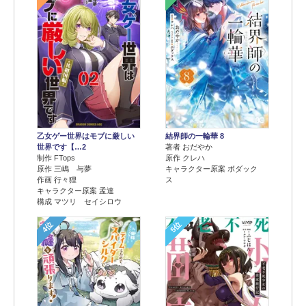
乙女ゲー世界はモブに厳しい
結界師の一輪華 8
世界です【…2
著者 おだやか
制作 FTops
原作 クレハ
原作 三嶋 与夢
キャラクター原案 ボダック
作画 行々狸
ス
キャラクター原案 孟達
構成 マツリ セイシロウ
4位
5位