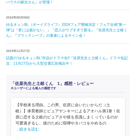
ハウスの銀次さん』が登場！
2024年08月09日
ゆるキュンBL（ボーイズライフ）2024フェア開催決定！フェア企画“第一
弾”は『君には届かない。』『恋人がウブすぎて困る』『佐原先生と土岐く
ん』『ブラックシープ』の著者によるサイン会！
2023年11月27日
話題の“ゆるキュンBL”作品がドラマ化!!『佐原先生と土岐くん』ドラマ化記
念、11月27日から大型交通広告掲出中！
「佐原先生と土岐くん 1」感想・レビュー
※ユーザーによる個人の感想です
【学校来る理由。この男、佐原に会いたいからだ（土
岐）】体育教師とピュアヤンキーによるアオハル第1巻！佐
原に恋する土岐のピュアさや彼を意識しまくっているのが
可愛過ぎるし、彼のために喧嘩やタバコをやめるの
…続きを読む