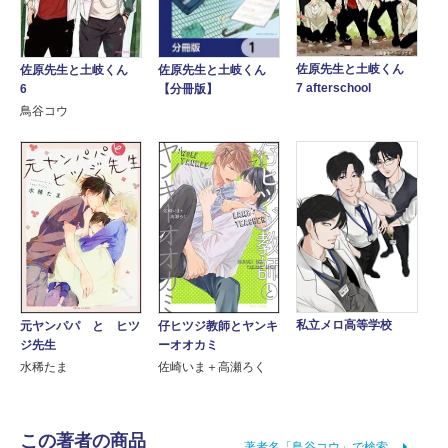
佐原先生と土岐くん
佐原先生と土岐くん
佐原先生と土岐くん
7 afterschool
【分冊版】
6
鳥谷コウ
私立メロ高等学校
元ヤンパパ と ヒツ
仔ヒツジ教師とヤンキ
ジ先生
ーオオカミ
水稀たま
佐崎いま＋高瀬ろく
この著者の商品
著者名「鳥谷コウ」で検索