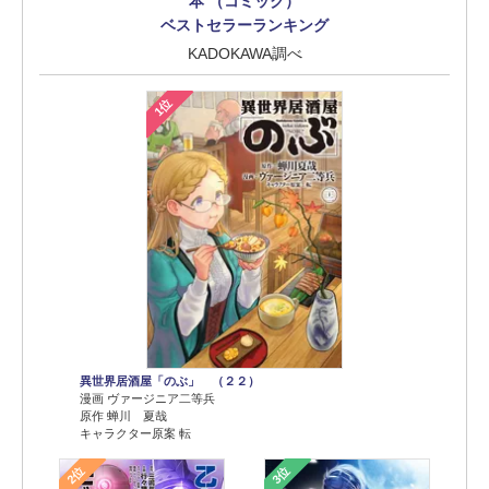
本 （コミック）
ベストセラーランキング
KADOKAWA調べ
1位
異世界居酒屋「のぶ」 （２２）
漫画 ヴァージニア二等兵
原作 蝉川 夏哉
キャラクター原案 転
2位
3位