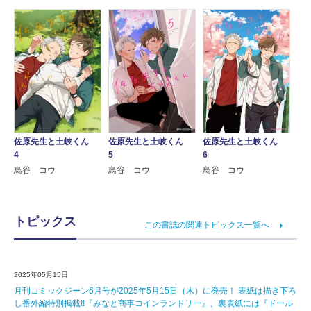
佐原先生と土岐くん
佐原先生と土岐くん
佐原先生と土岐くん
4
5
6
鳥谷 コウ
鳥谷 コウ
鳥谷 コウ
トピックス
この書誌の関連トピックス一覧へ
2025年05月15日
月刊コミックジーン6月号が2025年5月15日（木）に発売！ 表紙は描き下ろ
し番外編特別掲載!!『みなと商事コインランドリー』、裏表紙には『ドール