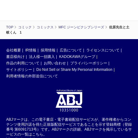
TOP
コミック
コミックス
MFC ジーンピクシブシリーズ
佐原先生と土
岐くん 1
会社概要
IR情報
採用情報
広告について
ライセンスについて
書店様向け
法人様一括購入
KADOKAWAグループ
作品の利用について
お問い合わせ
プライバシーポリシー
サイトポリシー
Do Not Sell or Share My Personal Information
利用者情報の外部送信について
ABJマークは、この電子書店・電子書籍配信サービスが、著作権者からコン
テンツ使用許諾を得た正規版配信サービスであることを示す登録商標（登録
番号 第6091713号）です。ABJマークの詳細、ABJマークを掲示しているサ
ービスの一覧はこちら。