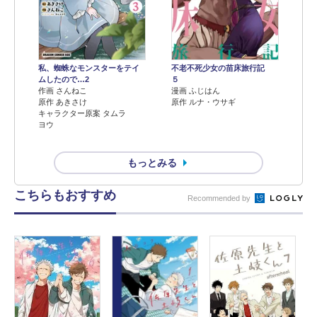
不老不死少女の苗床旅行記
私、蜘蛛なモンスターをテイ
５
ムしたので…2
漫画 ふじはん
作画 さんねこ
原作 ルナ・ウサギ
原作 あきさけ
キャラクター原案 タムラ
ヨウ
もっとみる
こちらもおすすめ
Recommended by