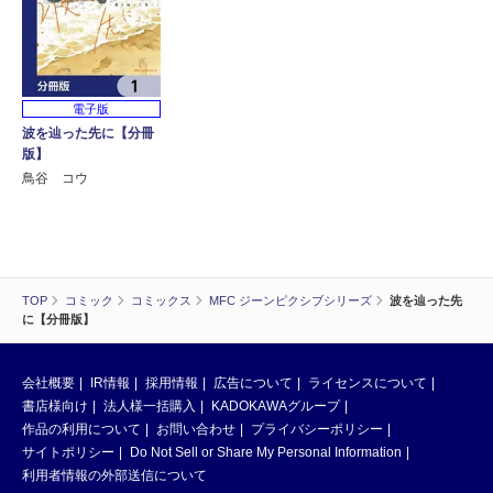
電子版
波を辿った先に【分冊
版】
鳥谷 コウ
TOP
コミック
コミックス
MFC ジーンピクシブシリーズ
波を辿った先
に【分冊版】
会社概要
IR情報
採用情報
広告について
ライセンスについて
書店様向け
法人様一括購入
KADOKAWAグループ
作品の利用について
お問い合わせ
プライバシーポリシー
サイトポリシー
Do Not Sell or Share My Personal Information
利用者情報の外部送信について