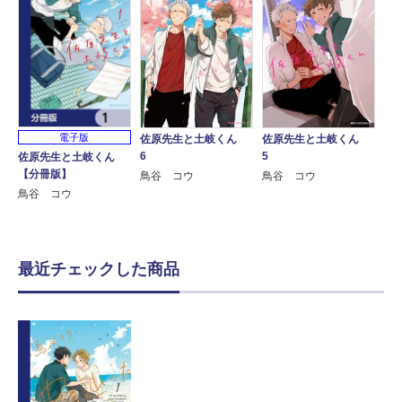
電子版
佐原先生と土岐くん
佐原先生と土岐くん
6
5
佐原先生と土岐くん
【分冊版】
鳥谷 コウ
鳥谷 コウ
鳥谷 コウ
最近チェックした商品