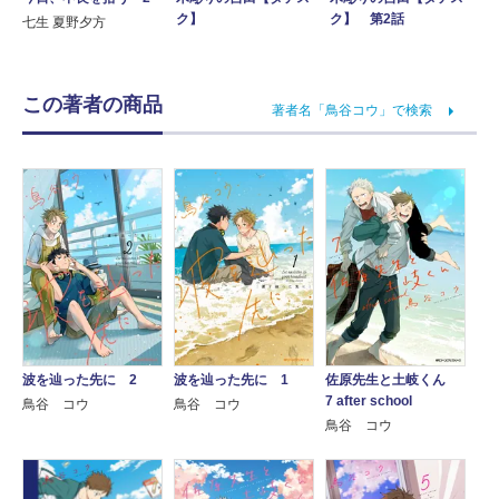
ク】
ク】 第2話
七生 夏野夕方
この著者の商品
著者名「鳥谷コウ」で検索
波を辿った先に 2
波を辿った先に 1
佐原先生と土岐くん
7 after school
鳥谷 コウ
鳥谷 コウ
鳥谷 コウ