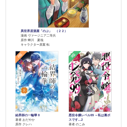
異世界居酒屋「のぶ」 （２２）
漫画 ヴァージニア二等兵
原作 蝉川 夏哉
キャラクター原案 転
2位
3位
結界師の一輪華 8
悪役令嬢レベル99 ～私は裏ボ
著者 おだやか
スです…2
原作 クレハ
著者 のこみ