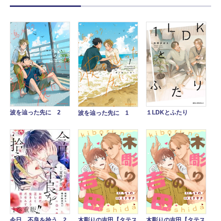
波を辿った先に 2
１LDKとふたり
波を辿った先に 1
木彫りの吉田【タテス
木彫りの吉田【タテス
今日、不良を拾う 2