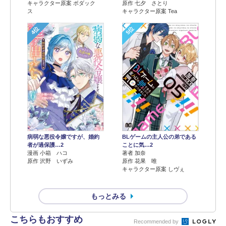
キャラクター原案 ボダック
原作 七夕 さとり
ス
キャラクター原案 Tea
4位
5位
病弱な悪役令嬢ですが、婚約
BLゲームの主人公の弟である
者が過保護…2
ことに気…2
漫画 小箱 ハコ
著者 加奈
原作 沢野 いずみ
原作 花果 唯
キャラクター原案 しヴぇ
もっとみる
こちらもおすすめ
Recommended by