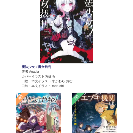
魔法少女ノ魔女裁判
著者 Acacia
カバーイラスト 梅まろ
口絵・本文イラスト すがわら おむ
口絵・本文イラスト maruchi
2位
3位