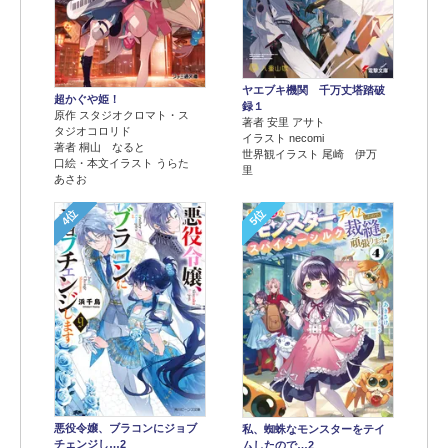
ヤエブキ機関 千万丈塔踏破
超かぐや姫！
録１
原作 スタジオクロマト・ス
著者 安里 アサト
タジオコロリド
イラスト necomi
著者 桐山 なると
世界観イラスト 尾崎 伊万
口絵・本文イラスト うらた
里
あさお
4位
5位
悪役令嬢、ブラコンにジョブ
私、蜘蛛なモンスターをテイ
チェンジし…2
ムしたので…2