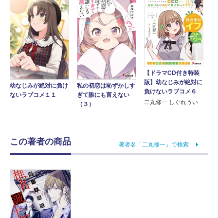
【ドラマCD付き特装
版】幼なじみが絶対に
幼なじみが絶対に負け
私の初恋は恥ずかしす
負けないラブコメ６
ないラブコメ１１
ぎて誰にも言えない
二丸修一 しぐれうい
（３）
この著者の商品
著者名「二丸修一」で検索