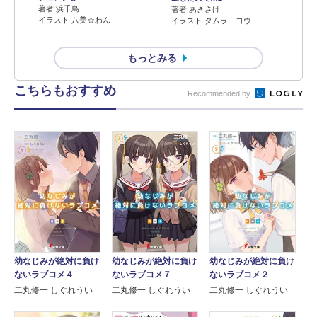
著者 浜千鳥
著者 あきさけ
イラスト 八美☆わん
イラスト タムラ ヨウ
もっとみる
こちらもおすすめ
Recommended by
幼なじみが絶対に負け
幼なじみが絶対に負け
幼なじみが絶対に負け
ないラブコメ４
ないラブコメ７
ないラブコメ２
二丸修一 しぐれうい
二丸修一 しぐれうい
二丸修一 しぐれうい