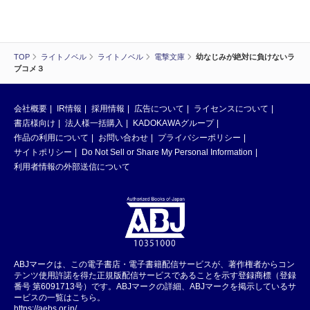
TOP
ライトノベル
ライトノベル
電撃文庫
幼なじみが絶対に負けないラ
ブコメ３
会社概要
IR情報
採用情報
広告について
ライセンスについて
書店様向け
法人様一括購入
KADOKAWAグループ
作品の利用について
お問い合わせ
プライバシーポリシー
サイトポリシー
Do Not Sell or Share My Personal Information
利用者情報の外部送信について
ABJマークは、この電子書店・電子書籍配信サービスが、著作権者からコン
テンツ使用許諾を得た正規版配信サービスであることを示す登録商標（登録
番号 第6091713号）です。ABJマークの詳細、ABJマークを掲示しているサ
ービスの一覧はこちら。
https://aebs.or.jp/