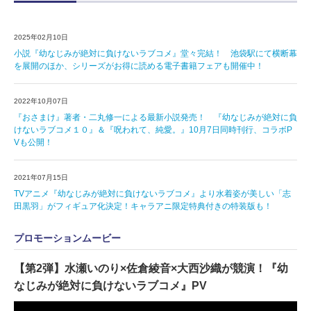
2025年02月10日
小説『幼なじみが絶対に負けないラブコメ』堂々完結！ 池袋駅にて横断幕
を展開のほか、シリーズがお得に読める電子書籍フェアも開催中！
2022年10月07日
『おさまけ』著者・二丸修一による最新小説発売！ 『幼なじみが絶対に負
けないラブコメ１０』＆『呪われて、純愛。』10月7日同時刊行、コラボP
Vも公開！
2021年07月15日
TVアニメ『幼なじみが絶対に負けないラブコメ』より水着姿が美しい「志
田黒羽」がフィギュア化決定！キャラアニ限定特典付きの特装版も！
プロモーションムービー
【第2弾】水瀬いのり×佐倉綾音×大西沙織が競演！『幼
なじみが絶対に負けないラブコメ』PV