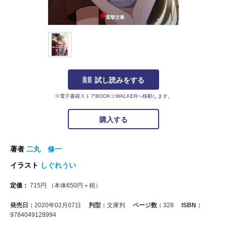
試し読みをする
※電子書籍ストアBOOK☆WALKERへ移動します。
購入する
著者
二丸 修一
イラスト
しぐれうい
定価：
715
円
（本体
650
円＋税）
発売日：
2020年02月07日
判型：
文庫判
ページ数：
328
ISBN：
9784049128994