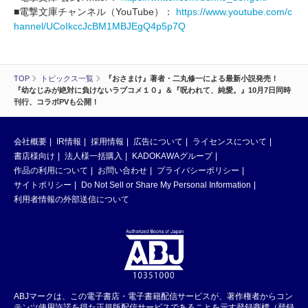
■電撃文庫チャンネル（YouTube）：
https://www.youtube.com/c
hannel/UCoIkccJcBM1MBJEgQ4p5p7Q
TOP
トピックス一覧
『おさまけ』著者・二丸修一による最新小説発売！
『幼なじみが絶対に負けないラブコメ１０』＆『呪われて、純愛。』10月7日同時
刊行、コラボPVも公開！
会社概要
IR情報
採用情報
広告について
ライセンスについて
書店様向け
法人様一括購入
KADOKAWAグループ
作品の利用について
お問い合わせ
プライバシーポリシー
サイトポリシー
Do Not Sell or Share My Personal Information
利用者情報の外部送信について
ABJマークは、この電子書店・電子書籍配信サービスが、著作権者からコン
テンツ使用許諾を得た正規版配信サービスであることを示す登録商標（登録