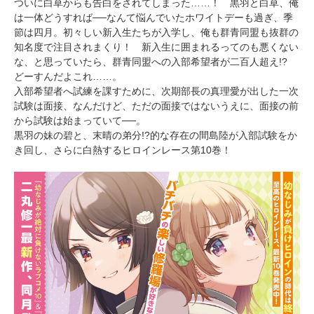
ついに白草からも告白をされてしまった……！ 黒羽と白草、俺
は一体どうすれば──なんて悩んでいたホワイトデーも過ぎ、季
節は四月。初々しい新入生たちが入学し、俺も群青同盟も抜群の
知名度で注目されまくり！ 新入生に囲まれるってのも悪くない
な、と思っていたら、群青同盟への入部希望者が二百人超え!?
どーすんだよこれ……。
入部希望者へ試練を課すために、次期部長の真理愛が出した一次
試験は面接、なんだけど、ただの面接ではないうえに、面接の前
から試験は始まっていて──。
黒羽の妹の碧と、末晴の弟分!?的な存在の間島陸が入部試験をか
き回し、さらに白熱するヒロインレース第10巻！