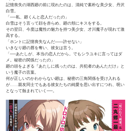
記憶喪失の湖西廻の前に現れたのは、清純で素朴な美少女、丹沢
白雪。
「──私、廻くんと恋人だったの」
白雪はそう言って顔を赤らめ、廻の頬にキスをする。
その翌日、今度は魔性の魅力を持つ美少女、才川魔子が現れて激
高する。
「ホントに記憶喪失なんだ――許せない」
いきなり廻の唇を奪い、彼女は言う。
「──あたしが、本当の恋人だから。でもシラユキに言ってはダ
メ。秘密の関係だったの」
廻の頭をよぎる『あたしに残ったのは、共犯者のあんただけ』と
いう魔子の言葉。
何が正しいのかわからない廻は、秘密の三角関係を受け入れる
が……親友同士でもある彼女たちの純愛を思い出すにつれ、呪い
となって蝕まれていく──。