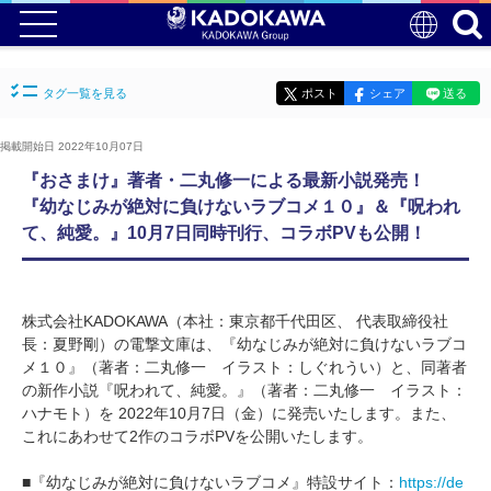
タグ一覧を見る
ポスト
シェア
送る
掲載開始日 2022年10月07日
『おさまけ』著者・二丸修一による最新小説発売！
『幼なじみが絶対に負けないラブコメ１０』＆『呪われ
て、純愛。』10月7日同時刊行、コラボPVも公開！
株式会社KADOKAWA（本社：東京都千代田区、 代表取締役社
長：夏野剛）の電撃文庫は、『幼なじみが絶対に負けないラブコ
メ１０』（著者：二丸修一 イラスト：しぐれうい）と、同著者
の新作小説『呪われて、純愛。』（著者：二丸修一 イラスト：
ハナモト）を 2022年10月7日（金）に発売いたします。また、
これにあわせて2作のコラボPVを公開いたします。
■『幼なじみが絶対に負けないラブコメ』特設サイト：
https://de