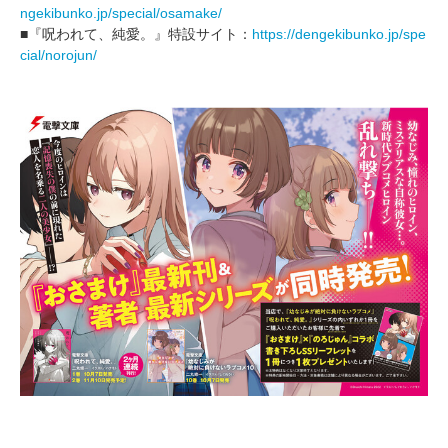
ngekibunko.jp/special/osamake/
■『呪われて、純愛。』特設サイト：
https://dengekibunko.jp/spe
cial/norojun/