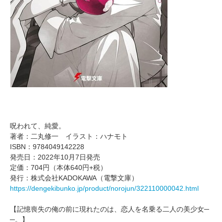
呪われて、純愛。
著者：二丸修一 イラスト：ハナモト
ISBN：9784049142228
発売日：2022年10月7日発売
定価：704円（本体640円+税）
発行：株式会社KADOKAWA（電撃文庫）
https://dengekibunko.jp/product/norojun/322110000042.html
【記憶喪失の俺の前に現れたのは、恋人を名乗る二人の美少女─
─。】