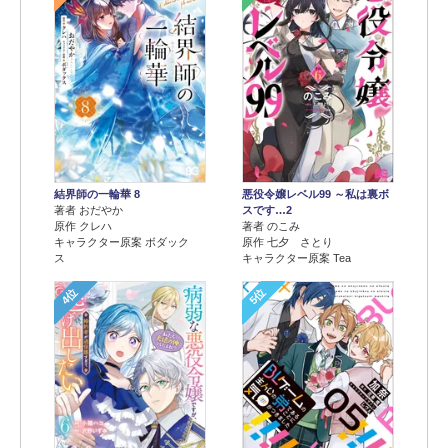
結界師の一輪華 8
悪役令嬢レベル99 ～私は裏ボ
著者 おだやか
スです…2
原作 クレハ
著者 のこみ
キャラクター原案 ボダック
原作 七夕 さとり
ス
キャラクター原案 Tea
4位
5位