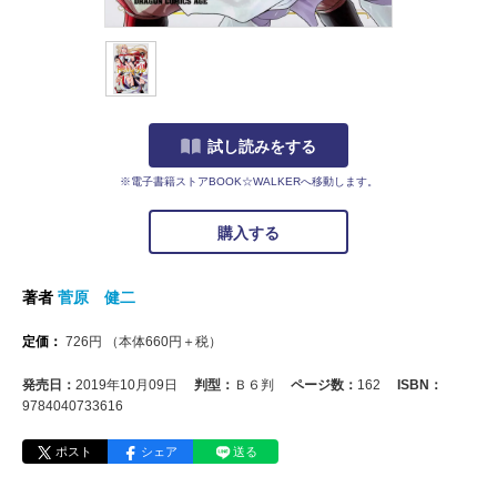
試し読みをする
※電子書籍ストアBOOK☆WALKERへ移動します。
購入する
著者
菅原 健二
定価：
726
円
（本体
660
円＋税）
発売日：
2019年10月09日
判型：
Ｂ６判
ページ数：
162
ISBN：
9784040733616
ポスト
シェア
送る