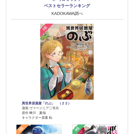
ベストセラーランキング
KADOKAWA調べ
1位
異世界居酒屋「のぶ」 （２２）
漫画 ヴァージニア二等兵
原作 蝉川 夏哉
キャラクター原案 転
2位
3位