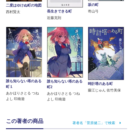
坂の町
二度はゆけぬ町の地図
長生きできる町
嵜山弓
西村賢太
近藤克則
誰も知らない塔のある
誰も知らない塔のある
時計塔のある町
町１
町2
藤江じゅん 佐竹美保
あかほりさとる つね
あかほりさとる つね
よし 印南遊
よし 印南遊
この著者の商品
著者名「菅原健二」で検索