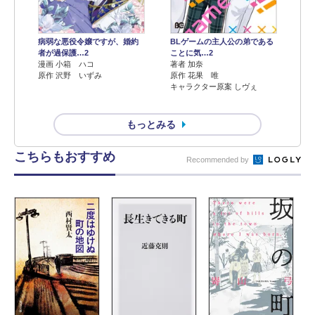
病弱な悪役令嬢ですが、婚約
BLゲームの主人公の弟である
者が過保護…2
ことに気…2
漫画 小箱 ハコ
著者 加奈
原作 沢野 いずみ
原作 花果 唯
キャラクター原案 しヴぇ
もっとみる
こちらもおすすめ
Recommended by