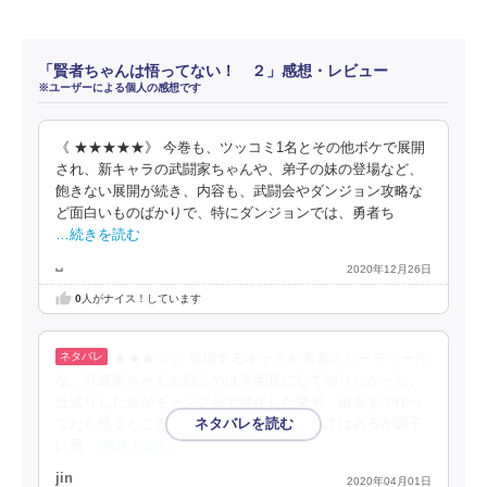
「賢者ちゃんは悟ってない！ ２」感想・レビュー
※ユーザーによる個人の感想です
《 ★★★★★》 今巻も、ツッコミ1名とその他ボケで展開
され、新キャラの武闘家ちゃんや、弟子の妹の登場など、
飽きない展開が続き、内容も、武闘会やダンジョン攻略な
ど面白いものばかりで、特にダンジョンでは、勇者ち
…続きを読む
␣
2020年12月26日
0
人がナイス！しています
★★★☆☆ 登場するキャラが勇者のパーティーだ
な。武道家ちゃんと戦うのは学園長にしてやりたかった。
仕送りした金がギャンブルで溶かした挙句、借金まで作っ
てたら怒るところだが、弟子は寛大だな。才はあるが調子
に乗
…続きを読む
jin
2020年04月01日