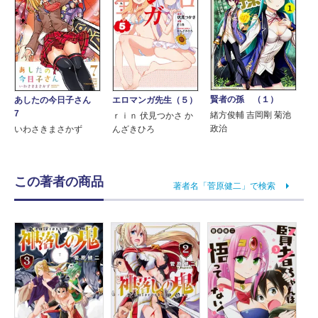
賢者の孫 （１）
あしたの今日子さん
エロマンガ先生（５）
7
緒方俊輔 吉岡剛 菊池
ｒｉｎ 伏見つかさ か
政治
いわさきまさかず
んざきひろ
この著者の商品
著者名「菅原健二」で検索