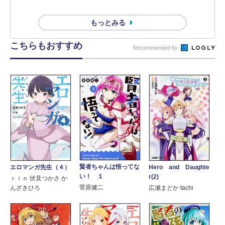
もっとみる
こちらもおすすめ
Recommended by
賢者ちゃんは悟ってな
エロマンガ先生（４）
Hero and Daughte
い！ １
r(2)
ｒｉｎ 伏見つかさ か
菅原健二
んざきひろ
広瀬まどか tachi