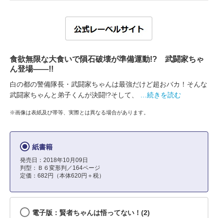
食欲無限な大食いで隕石破壊が準備運動!? 武闘家ちゃ
ん登場――!!
白の都の警備隊長・武闘家ちゃんは最強だけど超おバカ！そんな
武闘家ちゃんと弟子くんが決闘!?そして、
…続きを読む
※画像は表紙及び帯等、実際とは異なる場合があります。
紙書籍
発売日：2018年10月09日
判型：Ｂ６変形判／164ページ
定価：682円（本体620円＋税）
電子版：賢者ちゃんは悟ってない！(2)