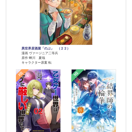
異世界居酒屋「のぶ」 （２２）
漫画 ヴァージニア二等兵
原作 蝉川 夏哉
キャラクター原案 転
2位
3位