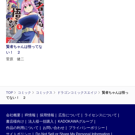
賢者ちゃんは悟ってな
い！ ２
菅原 健二
TOP
コミック
コミックス
ドラゴンコミックスエイジ
賢者ちゃんは悟っ
てない！ ２
会社概要
IR情報
採用情報
広告について
ライセンスについて
書店様向け
法人様一括購入
KADOKAWAグループ
作品の利用について
お問い合わせ
プライバシーポリシー
サイトポリシー
Do Not Sell or Share My Personal Information