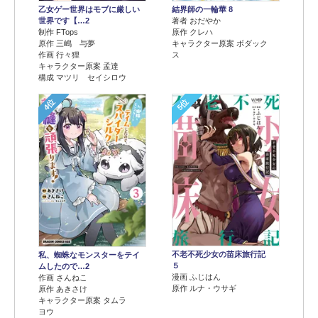
乙女ゲー世界はモブに厳しい
結界師の一輪華 8
世界です【…2
著者 おだやか
制作 FTops
原作 クレハ
原作 三嶋 与夢
キャラクター原案 ボダック
作画 行々狸
ス
キャラクター原案 孟達
構成 マツリ セイシロウ
4位
5位
不老不死少女の苗床旅行記
私、蜘蛛なモンスターをテイ
５
ムしたので…2
漫画 ふじはん
作画 さんねこ
原作 ルナ・ウサギ
原作 あきさけ
キャラクター原案 タムラ
ヨウ