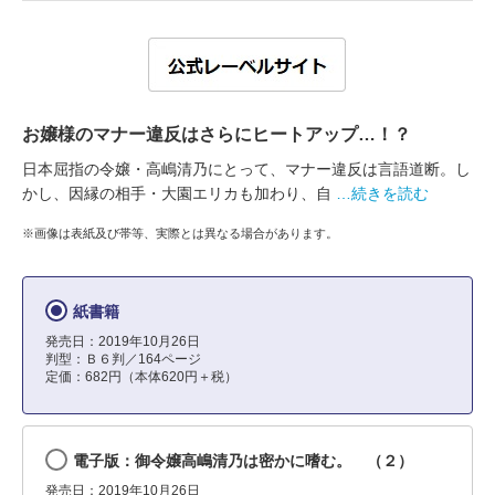
お嬢様のマナー違反はさらにヒートアップ…！？
日本屈指の令嬢・高嶋清乃にとって、マナー違反は言語道断。し
かし、因縁の相手・大園エリカも加わり、自
…続きを読む
※画像は表紙及び帯等、実際とは異なる場合があります。
紙書籍
発売日：2019年10月26日
判型：Ｂ６判／164ページ
定価：682円（本体620円＋税）
電子版：御令嬢高嶋清乃は密かに嗜む。 （２）
発売日：2019年10月26日