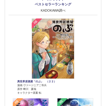
ベストセラーランキング
KADOKAWA調べ
1位
異世界居酒屋「のぶ」 （２２）
漫画 ヴァージニア二等兵
原作 蝉川 夏哉
キャラクター原案 転
2位
3位