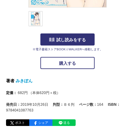
試し読みをする
※電子書籍ストアBOOK☆WALKERへ移動します。
購入する
著者
みきぽん
定価：
682
円
（本体
620
円＋税）
発売日：
2019年10月26日
判型：
Ｂ６判
ページ数：
164
ISBN：
9784041087763
ポスト
シェア
送る