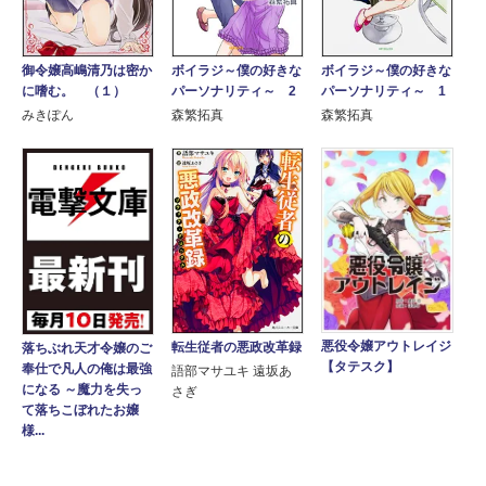
御令嬢高嶋清乃は密か
ボイラジ～僕の好きな
ボイラジ～僕の好きな
に嗜む。 （１）
パーソナリティ～ 2
パーソナリティ～ 1
みきぽん
森繁拓真
森繁拓真
悪役令嬢アウトレイジ
転生従者の悪政改革録
落ちぶれ天才令嬢のご
【タテスク】
奉仕で凡人の俺は最強
語部マサユキ 遠坂あ
になる ～魔力を失っ
さぎ
て落ちこぼれたお嬢
様...