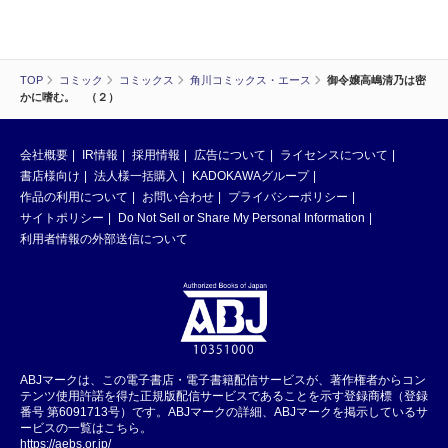
TOP
コミック
コミックス
角川コミックス・エース
御令嬢高嶋清乃は密
かに嗜む。 （２）
会社概要
IR情報
採用情報
広告について
ライセンスについて
書店様向け
法人様一括購入
KADOKAWAグループ
作品の利用について
お問い合わせ
プライバシーポリシー
サイトポリシー
Do Not Sell or Share My Personal Information
利用者情報の外部送信について
ABJマークは、この電子書店・電子書籍配信サービスが、著作権者からコン
テンツ使用許諾を得た正規版配信サービスであることを示す登録商標（登録
番号 第6091713号）です。ABJマークの詳細、ABJマークを掲示しているサ
ービスの一覧はこちら。
https://aebs.or.jp/