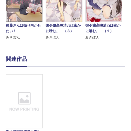
後藤さんは振り向かせ
御令嬢高嶋清乃は密か
御令嬢高嶋清乃は密か
たい！
に嗜む。 （３）
に嗜む。 （１）
みきぽん
みきぽん
みきぽん
関連作品