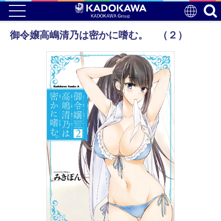
御令嬢高嶋清乃は密かに嗜む。 （２）