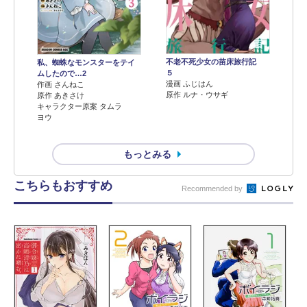
不老不死少女の苗床旅行記
私、蜘蛛なモンスターをテイ
５
ムしたので…2
漫画 ふじはん
作画 さんねこ
原作 ルナ・ウサギ
原作 あきさけ
キャラクター原案 タムラ
ヨウ
もっとみる
こちらもおすすめ
Recommended by