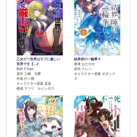
乙女ゲー世界はモブに厳しい
結界師の一輪華 8
世界です【…2
著者 おだやか
制作 FTops
原作 クレハ
原作 三嶋 与夢
キャラクター原案 ボダック
作画 行々狸
ス
キャラクター原案 孟達
構成 マツリ セイシロウ
4位
5位