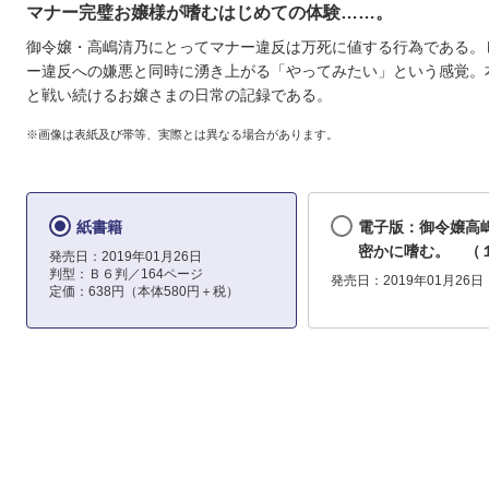
マナー完璧お嬢様が嗜むはじめての体験……。
御令嬢・高嶋清乃にとってマナー違反は万死に値する行為である。
ー違反への嫌悪と同時に湧き上がる「やってみたい」という感覚。
と戦い続けるお嬢さまの日常の記録である。
※画像は表紙及び帯等、実際とは異なる場合があります。
紙書籍
電子版：御令嬢高
密かに嗜む。 （
発売日：2019年01月26日
判型：Ｂ６判／164ページ
発売日：2019年01月26日
定価：638円（本体580円＋税）