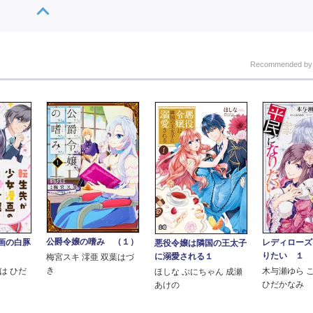
Recommended b
公爵令嬢の嗜み （１）
画の白豚
レディローズ
悪役令嬢は隣国の王太子
りたい １
に溺愛される１
梅宮スキ 澪亜 双葉はづ
き
は ひだ
木与瀬ゆら 
ほしな ぷにちゃん 成瀬
ひだかなみ
あけの