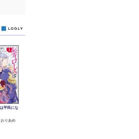
y
は平民にな
こおりあめ