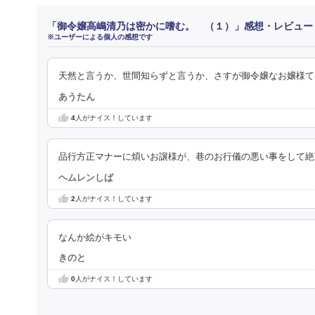
「御令嬢高嶋清乃は密かに嗜む。 （１）」感想・レビュー
※ユーザーによる個人の感想です
天然と言うか、世間知らずと言うか、さすが御令嬢なお嬢様て
あうたん
4
人がナイス！しています
品行方正マナーに煩いお譲様が、巷のお行儀の悪い事をして絶
ヘムレンしば
2
人がナイス！しています
なんか絵がキモい
きのと
0
人がナイス！しています