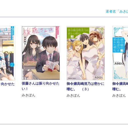
著者名「みき
後藤さんは振り向かせた
御令嬢高嶋清乃は密かに
御令嬢高
り向かせた
い！
嗜む。 （３）
嗜む。 
みきぽん
みきぽん
みきぽん