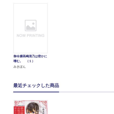
御令嬢高嶋清乃は密かに
嗜む。 （１）
みきぽん
最近チェックした商品