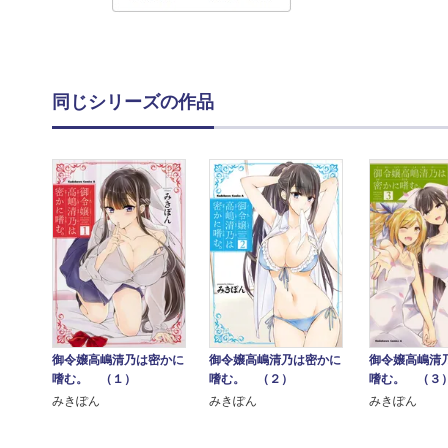
同じシリーズの作品
御令嬢高嶋清乃は密かに
御令嬢高嶋清乃は密かに
御令嬢高嶋清
嗜む。 （１）
嗜む。 （２）
嗜む。 （３
みきぽん
みきぽん
みきぽん