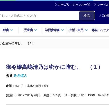
カテゴリ・ジャンル一覧
レーベル
検索
詳細
一般書
児童書
学習参考書
生活
実用
雑誌
ムック
・
・
乃は密かに嗜む。 （１）
御令嬢高嶋清乃は密かに嗜む。 （１）
著者
みきぽん
定価：
638
円 （本体
580
円＋税）
発売日：
2019年01月26日
判型：
Ｂ６判
ページ数：
164
ISBN：
978404