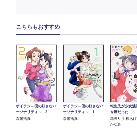
こちらもおすすめ
ボイラジ～僕の好きなパ
ボイラジ～僕の好きなパ
転生先が少女漫
ーソナリティ～ 2
ーソナリティ～ 1
令嬢だった １
森繁拓真
森繁拓真
花野リサ 桜あげ
かなみ