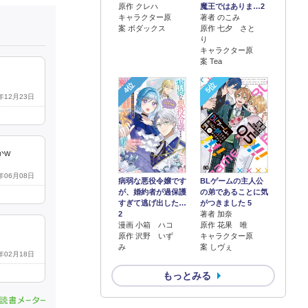
原作 クレハ
魔王ではありま…2
キャラクター原
著者 のこみ
案 ボダックス
原作 七夕 さと
り
キャラクター原
案 Tea
4位
5位
9年12月23日
かw
9年06月08日
病弱な悪役令嬢です
BLゲームの主人公
が、婚約者が過保護
の弟であることに気
すぎて逃げ出した…
がつきました 5
2
著者 加奈
漫画 小箱 ハコ
原作 花果 唯
原作 沢野 いず
キャラクター原
み
案 しヴぇ
9年02月18日
もっとみる