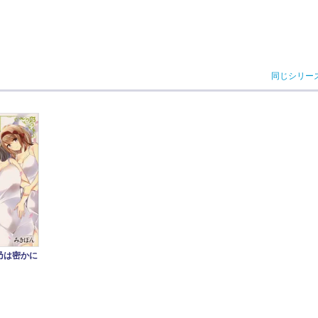
同じシリー
乃は密かに
）