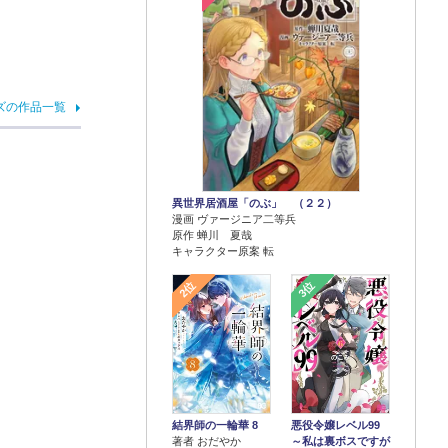
ズの作品一覧
異世界居酒屋「のぶ」 （２２）
漫画 ヴァージニア二等兵
原作 蝉川 夏哉
キャラクター原案 転
2位
3位
結界師の一輪華 8
悪役令嬢レベル99
著者 おだやか
～私は裏ボスですが