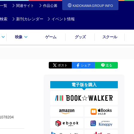
一覧
関連サイト
作品公募
KADOKAWA GROUP INFO
検索
新刊カレンダー
イベント情報
映像
ゲーム
グッズ
スクール
ポスト
シェア
送る
電子版を購入
1078204