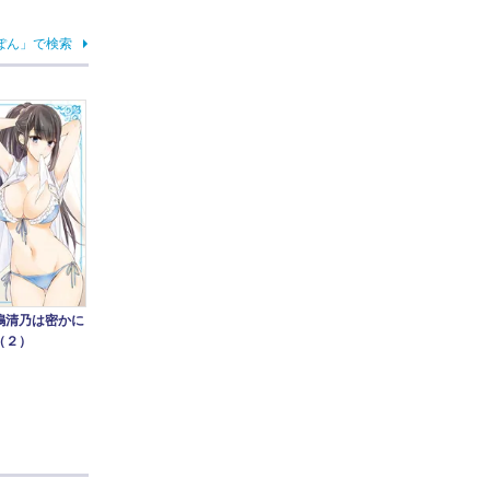
ぽん」で検索
嶋清乃は密かに
（２）