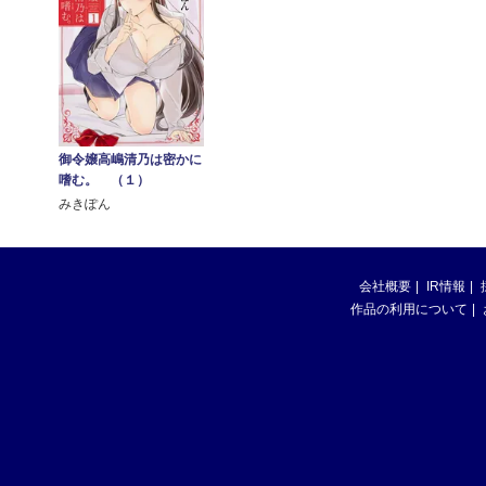
御令嬢高嶋清乃は密かに
嗜む。 （１）
みきぽん
会社概要
IR情報
作品の利用について