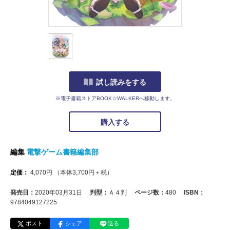
試し読みをする
※電子書籍ストアBOOK☆WALKERへ移動します。
購入する
編集
電撃ゲーム書籍編集部
定価：
4,070
円
（本体
3,700
円＋税）
発売日：
2020年03月31日
判型：
Ａ４判
ページ数：
480
ISBN：
9784049127225
ポスト
シェア
送る