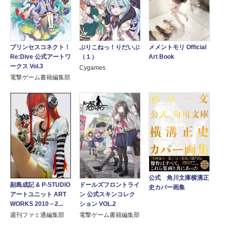
メメントモリ Official
プリンセスコネクト！
ぷりこねっ！りだいぶ
Art Book
Re:Dive 公式アートワ
（１）
ークス Vol.3
Cygames
電撃ゲーム書籍編集部
公式 角川文庫横溝正
副島成記 & P-STUDIO
ドールズフロントライ
史カバー画集
アートユニット ART
ン 公式スキンコレク
WORKS 2010－2...
ション VOL.2
週刊ファミ通編集部
電撃ゲーム書籍編集部