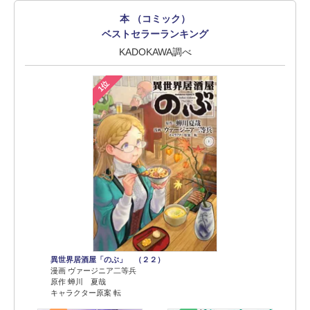
本 （コミック）
ベストセラーランキング
KADOKAWA調べ
1位
異世界居酒屋「のぶ」 （２２）
漫画 ヴァージニア二等兵
原作 蝉川 夏哉
キャラクター原案 転