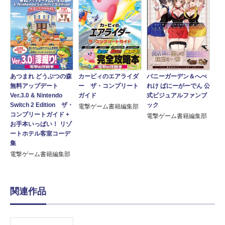
あつまれ どうぶつの森
カービィのエアライダ
バニーガーデン＆へべ
無料アップデート
ー ザ・コンプリート
れけ ばにーがーでん 公
Ver.3.0 & Nintendo
ガイド
式ビジュアルファンブ
Switch 2 Edition ザ・
ック
電撃ゲーム書籍編集部
コンプリートガイド +
電撃ゲーム書籍編集部
お手本いっぱい！ リゾ
ートホテル客室コーデ
集
電撃ゲーム書籍編集部
関連作品