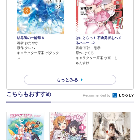
結界師の一輪華 8
はにとらっ！ 召喚勇者をハメ
著者 おだやか
るハニー…2
原作 クレハ
著者 宮社 惣恭
キャラクター原案 ボダック
原作 けてる
ス
キャラクター原案 氷室 し
ゅんすけ
もっとみる
こちらもおすすめ
Recommended by