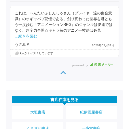
これは、へんたいふしんしゃさん（プレイヤー達の集合意
識）のオギャバブ記憶である。創り変わった世界を君とも
う一度歩む『アニメーションRPG』のジャンルは伊達では
なく、超全力全開☆キャラ毎のアニメ一枚絵は必見
…続きを読む
うさみＰ
2020年03月31日
2
人がナイス！しています
powered by
書店在庫を見る
大垣書店
紀伊國屋書店
くまざわ書店
三省堂書店