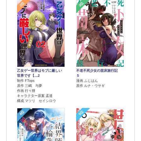
2位
3位
乙女ゲー世界はモブに厳しい
不老不死少女の苗床旅行記
世界です【…2
５
制作 FTops
漫画 ふじはん
原作 三嶋 与夢
原作 ルナ・ウサギ
作画 行々狸
キャラクター原案 孟達
構成 マツリ セイシロウ
4位
5位