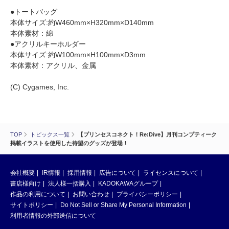
●トートバッグ
本体サイズ:約W460mm×H320mm×D140mm
本体素材：綿
●アクリルキーホルダー
本体サイズ:約W100mm×H100mm×D3mm
本体素材：アクリル、金属
(C) Cygames, Inc.
TOP
トピックス一覧
【プリンセスコネクト！Re:Dive】月刊コンプティーク
掲載イラストを使用した待望のグッズが登場！
会社概要
IR情報
採用情報
広告について
ライセンスについて
書店様向け
法人様一括購入
KADOKAWAグループ
作品の利用について
お問い合わせ
プライバシーポリシー
サイトポリシー
Do Not Sell or Share My Personal Information
利用者情報の外部送信について