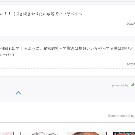
い！！（引き続きやりたい放題でいいぞベイベ
202
 何回も出てくるように。秘密結社って響きは格好いいがやってる事は割りと
かった？
202
powered by
Recommended b