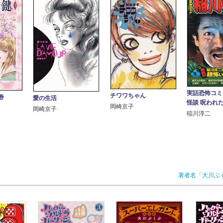
実話恐怖コミ
チワワちゃん
巻
愛の生活
怪談 呪われ
岡崎京子
岡崎京子
稲川淳二
著者名「大川ぶ