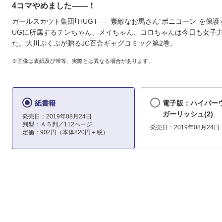
4コマやめました――！
ガールスカウト集団｢HUG｣――素敵なお馬さん“ポニコーン”を保護
UGに所属するテンちゃん、メイちゃん、コロちゃんは今日も女子
た。大川ぶくぶが贈るJC百合ギャグコミック第2巻。
※画像は表紙及び帯等、実際とは異なる場合があります。
紙書籍
電子版：ハイパー
ガーリッシュ(2)
発売日：2019年08月24日
判型：Ａ５判／112ページ
発売日：2019年08月24日
定価：902円（本体820円＋税）