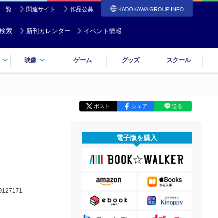
一覧
関連サイト
作品公募
KADOKAWA GROUP INFO
検索
新刊カレンダー
イベント情報
映像
ゲーム
グッズ
スクール
ポスト
シェア
送る
電子版を購入
9127171