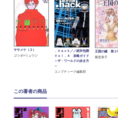
ササメケ（２）
．ｈａｃｋ／／絶対包囲
王国の鍵 第２
ゴツボ×リュウジ
Ｖｏｌ．４ 攻略ガイド
紫堂恭子
～ザ・ワールドの歩き方
～
コンプティーク編集部
この著者の商品