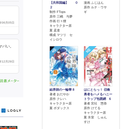
【共和国編】 ０
漫画 ふじはん
２
原作 ルナ・ウサ
制作 FTops
ギ
原作 三嶋 与夢
作画 行々狸
2年06月05日
キャラクター原
案 孟達
構成 マツリ セ
イシロウ
ヤバい。
4位
5位
2年12月29日
結界師の一輪華 8
はにとらっ！ 召喚
著者 おだやか
勇者をハメるハニー
原作 クレハ
トラップ包囲網 6
キャラクター原
著者 宮社 惣恭
案 ボダックス
原作 けてる
y
キャラクター原
案 氷室 しゅん
すけ