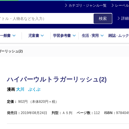
カテゴリ・ジャンル一覧
レーベル
検索
詳細
一般書
児童書
学習参考書
生活
実用
雑誌
ムック
・
・
ーリッシュ(2)
ハイパーウルトラガーリッシュ(2)
漫画
大川 ぶくぶ
定価：
902
円 （本体
820
円＋税）
発売日：
2019年08月24日
判型：
Ａ５判
ページ数：
112
ISBN：
978404