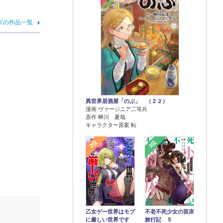
ズの作品一覧
異世界居酒屋「のぶ」 （２２）
漫画 ヴァージニア二等兵
原作 蝉川 夏哉
キャラクター原案 転
2位
3位
乙女ゲー世界はモブ
不老不死少女の苗床
に厳しい世界です
旅行記 ５