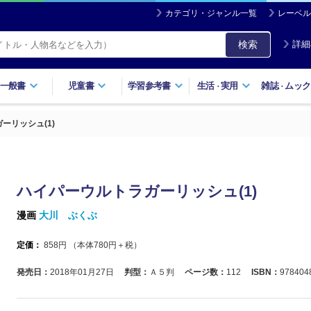
カテゴリ・ジャンル一覧
レーベル
検索
詳細
一般書
児童書
学習参考書
生活
実用
雑誌
ムック
・
・
ーリッシュ(1)
ハイパーウルトラガーリッシュ(1)
漫画
大川 ぶくぶ
定価：
858
円 （本体
780
円＋税）
発売日：
2018年01月27日
判型：
Ａ５判
ページ数：
112
ISBN：
978404