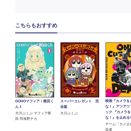
こちらもおすすめ
映画『カメラを
GOHOマフィア！梶田く
スーパーエレガント 完
な！』アツアツ
ん１
全版
ック 『カメラ
大川ぶくぶ マフィア梶
大川ぶくぶ
な！』を止めるな.
田 羽海野チカ
チーム『カメ止
染者