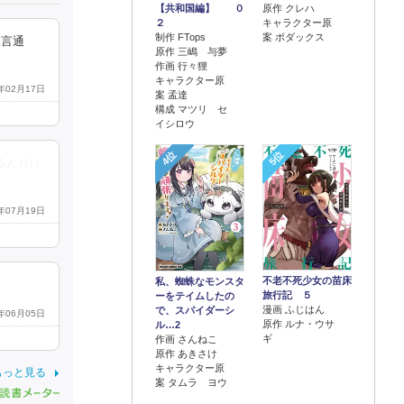
【共和国編】 ０
原作 クレハ
２
キャラクター原
制作 FTops
案 ボダックス
宣言通
原作 三嶋 与夢
作画 行々狸
キャラクター原
2年02月17日
案 孟達
構成 マツリ セ
イシロウ
4位
5位
るんだけ
4年07月19日
不老不死少女の苗床
私、蜘蛛なモンスタ
旅行記 ５
ーをテイムしたの
漫画 ふじはん
で、スパイダーシ
2年06月05日
原作 ルナ・ウサ
ル…2
ギ
作画 さんねこ
原作 あきさけ
キャラクター原
もっと見る
案 タムラ ヨウ