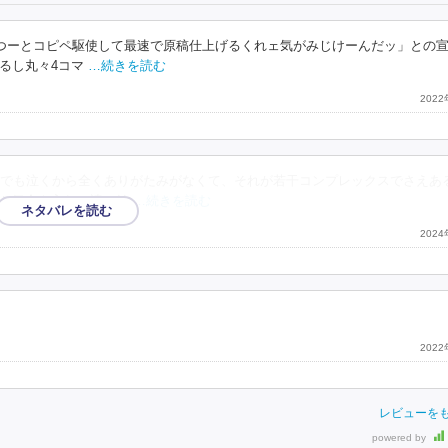
っつーとコピペ駆使して最速で原稿仕上げるくれェ気がみじけーんだッ」との
るし丸々4コマ
…続きを読む
202
でも泣くから全くありがたみがなくて、それが若干コンプレックスでさえあ
か気合を入れて読み始
…続きを読む
202
202
レビューを
powered by