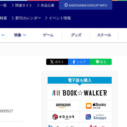
一覧
関連サイト
作品公募
KADOKAWA GROUP INFO
検索
新刊カレンダー
イベント情報
映像
ゲーム
グッズ
スクール
ポスト
シェア
送る
電子版を購入
8935517