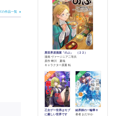
ズの作品一覧
異世界居酒屋「のぶ」 （２２）
漫画 ヴァージニア二等兵
原作 蝉川 夏哉
キャラクター原案 転
2位
3位
乙女ゲー世界はモブ
結界師の一輪華 8
に厳しい世界です
著者 おだやか