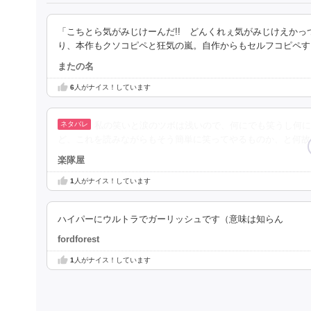
「こちとら気がみじけーんだ!! どんくれぇ気がみじけえか
り、本作もクソコピペと狂気の嵐。自作からもセルフコピペす
またの名
6
人がナイス！しています
私の笑いと涙のツボは浅いので、何にでも笑うし何に
ど、これを読みながらもそう簡単に笑ってやるものか、と何故
楽隊屋
1
人がナイス！しています
ハイパーにウルトラでガーリッシュです（意味は知らん
fordforest
1
人がナイス！しています