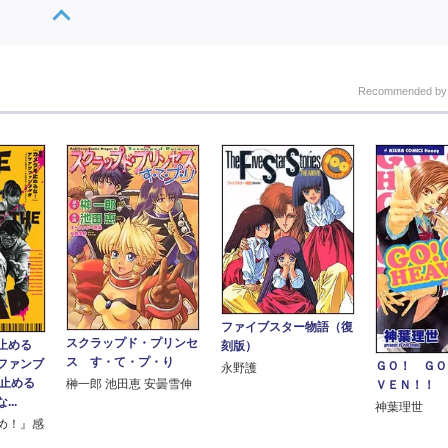
Recommended b
ファイブスター物語（復
スクラップド・プリンセ
止める
刻版）
ス す・て・プ・り
ファンブ
ＧＯ！ ＧＯ
永野護
を止める
榊一郎 池田恵 安曇雪伸
ＶＥＮ！！
..
神葉理世
め！』感