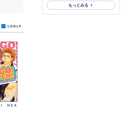
もっとみる
y
！ ＨＥＡ