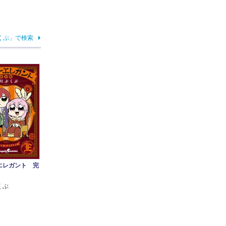
くぶ」で検索
エレガント 完
くぶ