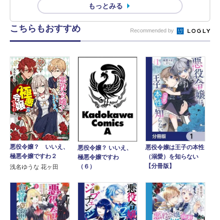
もっとみる
こちらもおすすめ
Recommended by
悪役令嬢？ いいえ、
悪役令嬢は王子の本性
悪役令嬢？ いいえ、
極悪令嬢ですわ２
（溺愛）を知らない
極悪令嬢ですわ
【分冊版】
（６）
浅名ゆうな 花ヶ田