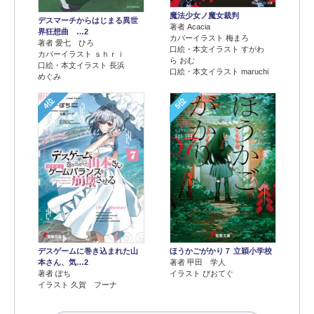
魔法少女ノ魔女裁判
デスマーチからはじまる異世
著者 Acacia
界狂想曲 …2
カバーイラスト 梅まろ
著者 愛七 ひろ
口絵・本文イラスト すがわ
カバーイラスト ｓｈｒｉ
ら おむ
口絵・本文イラスト 長浜
口絵・本文イラスト maruchi
めぐみ
4位
5位
デスゲームに巻き込まれた山
ほうかごがかり７ 立穎小学校
本さん、気…2
著者 甲田 学人
著者 ぽち
イラスト ぴおてぐ
イラスト 久賀 フーナ