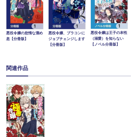
悪役令嬢は王子の本性
悪役令嬢の怠惰な溜め
悪役令嬢、ブラコンに
（溺愛）を知らない
息【分冊版】
ジョブチェンジします
【ノベル分冊版】
【分冊版】
関連作品