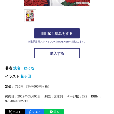
試し読みをする
※電子書籍ストアBOOK☆WALKERへ移動します。
購入する
著者
浅名 ゆうな
イラスト
花ヶ田
定価：
726
円
（本体
660
円＋税）
発売日：
2019年05月01日
判型：
文庫判
ページ数：
272
ISBN：
9784041082713
ポスト
シェア
送る