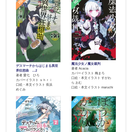
2位
3位
魔法少女ノ魔女裁判
デスマーチからはじまる異世
著者 Acacia
界狂想曲 …2
カバーイラスト 梅まろ
著者 愛七 ひろ
口絵・本文イラスト すがわ
カバーイラスト ｓｈｒｉ
ら おむ
口絵・本文イラスト 長浜
口絵・本文イラスト maruchi
めぐみ
4位
5位