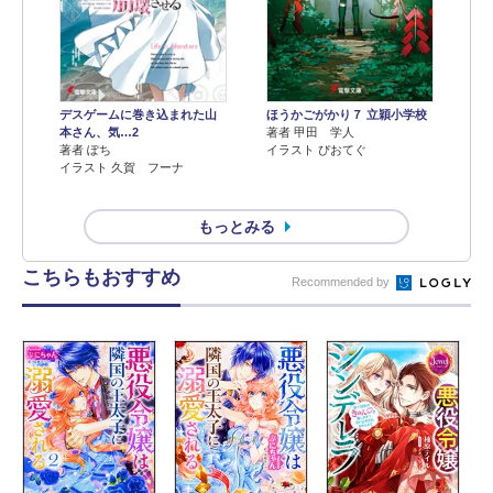
デスゲームに巻き込まれた山
ほうかごがかり７ 立穎小学校
本さん、気…2
著者 甲田 学人
著者 ぽち
イラスト ぴおてぐ
イラスト 久賀 フーナ
もっとみる
こちらもおすすめ
Recommended by