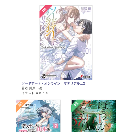
1位
ソードアート・オンライン マテリアル…2
著者 川原 礫
イラスト ａｂｅｃ
2位
3位