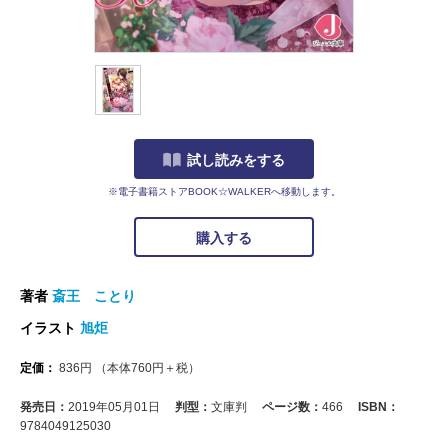
試し読みをする
※電子書籍ストアBOOK☆WALKERへ移動します。
購入する
著者
斎王 ことり
イラスト
旭炬
定価：
836
円
（本体
760
円＋税）
発売日：
2019年05月01日
判型：
文庫判
ページ数：
466
ISBN：
9784049125030