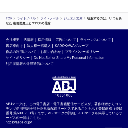
TOP
ライトノベル
ライトノベル
ジュエル文庫
征服するのは、いつもあ
なた 絶倫悪魔王とエロスの花嫁
会社概要
IR情報
採用情報
広告について
ライセンスについて
書店様向け
法人様一括購入
KADOKAWAグループ
作品の利用について
お問い合わせ
プライバシーポリシー
サイトポリシー
Do Not Sell or Share My Personal Information
利用者情報の外部送信について
ABJマークは、この電子書店・電子書籍配信サービスが、著作権者からコン
テンツ使用許諾を得た正規版配信サービスであることを示す登録商標（登録
番号 第6091713号）です。ABJマークの詳細、ABJマークを掲示しているサ
ービスの一覧はこちら。
https://aebs.or.jp/