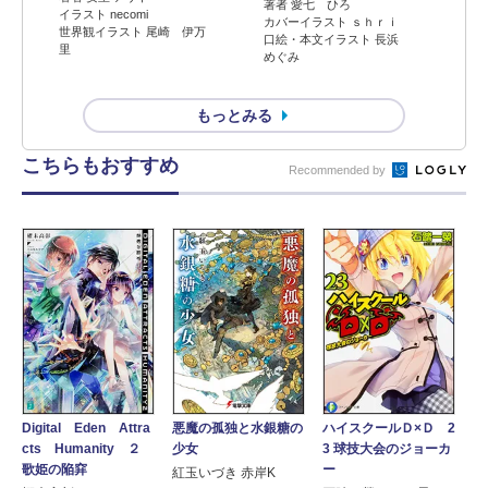
著者 愛七 ひろ
イラスト necomi
カバーイラスト ｓｈｒｉ
世界観イラスト 尾崎 伊万
口絵・本文イラスト 長浜
里
めぐみ
もっとみる
こちらもおすすめ
Recommended by
Digital Eden Attra
ハイスクールＤ×Ｄ 2
悪魔の孤独と水銀糖の
cts Humanity ２
3 球技大会のジョーカ
少女
歌姫の陥穽
ー
紅玉いづき 赤岸K