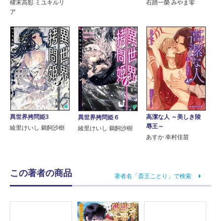
櫂末高彰 ミユキルリ
石踏一榮 みやま零
ア
異世界拷問姫3
高潔な人 ～美しき陵
異世界拷問姫６
辱王～
綾里けいし 鵜飼沙樹
綾里けいし 鵜飼沙樹
あすか 幸村佳苗
この著者の商品
著者名「斎王ことり」で検索