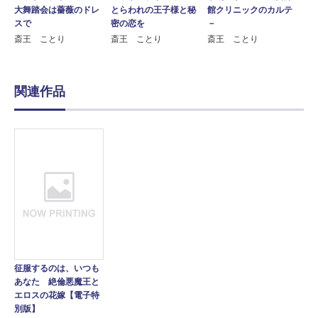
大舞踏会は薔薇のドレ
とらわれの王子様と秘
館クリニックのカルテ
スで
密の恋を
－
斎王 ことり
斎王 ことり
斎王 ことり
関連作品
征服するのは、いつも
あなた 絶倫悪魔王と
エロスの花嫁【電子特
別版】