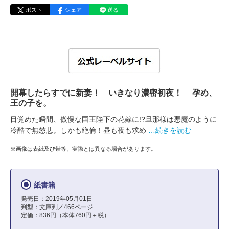
ポスト
シェア
送る
開幕したらすでに新妻！ いきなり濃密初夜！ 孕め、
王の子を。
目覚めた瞬間、傲慢な国王陛下の花嫁に!?旦那様は悪魔のように
冷酷で無慈悲。しかも絶倫！昼も夜も求め
…続きを読む
※画像は表紙及び帯等、実際とは異なる場合があります。
紙書籍
発売日：2019年05月01日
判型：文庫判／466ページ
定価：836円（本体760円＋税）