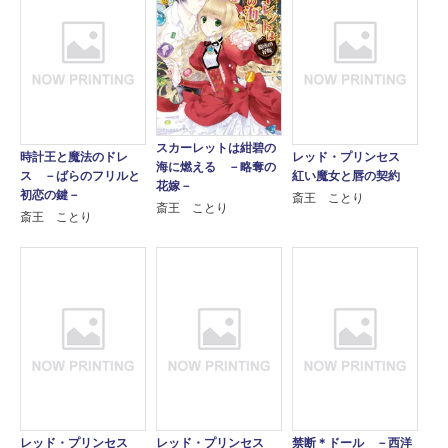
スカーレットは紺碧の
時計王と魔法のドレ
レッド・プリンセス
海に燃える －略奪の
ス －ばらのフリルと
紅い魔女と唇の契約
花嫁－
初恋の鍵－
斎王 ことり
斎王 ことり
斎王 ことり
レッド・プリンセス
レッド・プリンセス
禁断＊ドール －西洋