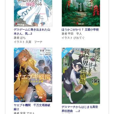
デスゲームに巻き込まれた山
ほうかごがかり７ 立穎小学校
本さん、気…2
著者 甲田 学人
著者 ぽち
イラスト ぴおてぐ
イラスト 久賀 フーナ
4位
5位
ヤエブキ機関 千万丈塔踏破
デスマーチからはじまる異世
録２
界狂想曲 …2
著者 安里 アサト