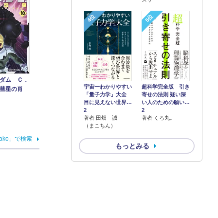
4位
5位
ダム Ｃ．
宇宙一わかりやすい
超科学完全版 引き
彗星の肖
「量子力学」大全
寄せの法則 疑い深
目に見えない世界…
い人のための願い…
2
2
著者 田畑 誠
著者 くろ丸。
（まこちん）
ako」で検索
もっとみる