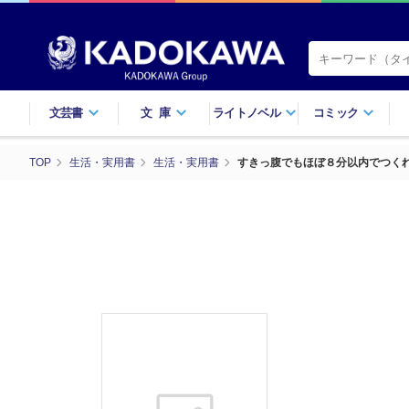
文芸書
文庫
ライトノベル
コミック
TOP
生活・実用書
生活・実用書
すきっ腹でもほぼ８分以内でつくれ