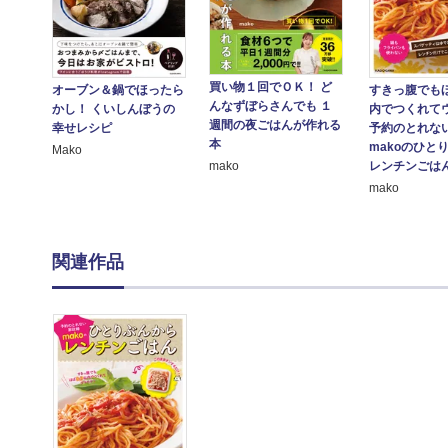
買い物１回でＯＫ！ ど
すきっ腹でも
オーブン＆鍋でほったら
んなずぼらさんでも １
内でつくれて
かし！ くいしんぼうの
週間の夜ごはんが作れる
予約のとれな
幸せレシピ
本
makoのひと
Mako
レンチンごは
mako
mako
関連作品