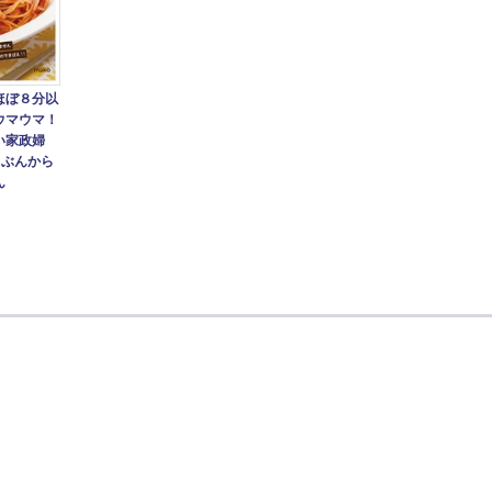
ほぼ８分以
ウマウマ！
い家政婦
りぶんから
ん