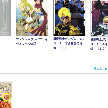
機動戦士ガンダム Ｃ．
ファントムブレイブ イ
機動戦士ガン
Ｄ．Ａ．若き彗星の肖
ヴォワール物語
Ｄ．Ａ．若き
像 （８）
像 （１０）
著者名「m