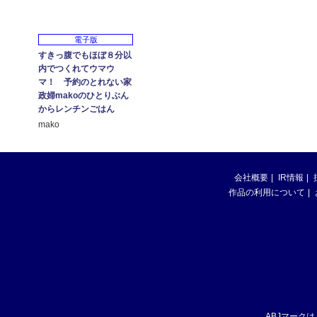
電子版
すきっ腹でもほぼ８分以
内でつくれてウマウ
マ！ 予約のとれない家
政婦makoのひとりぶん
からレンチンごはん
mako
会社概要
IR情報
作品の利用について
ABJマーク