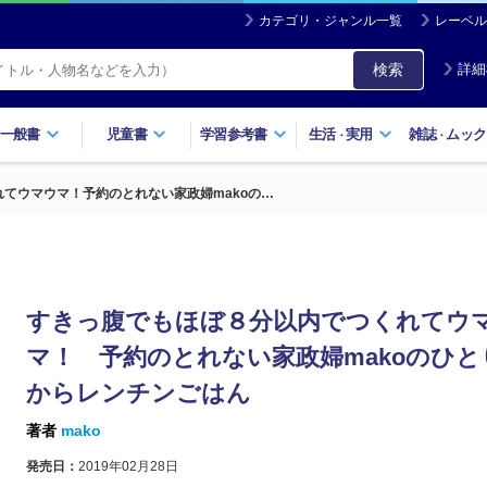
カテゴリ・ジャンル一覧
レーベル
検索
詳細
一般書
児童書
学習参考書
生活
実用
雑誌
ムック
・
・
てウマウマ！予約のとれない家政婦makoの…
すきっ腹でもほぼ８分以内でつくれてウ
マ！ 予約のとれない家政婦makoのひと
からレンチンごはん
著者
mako
発売日：
2019年02月28日