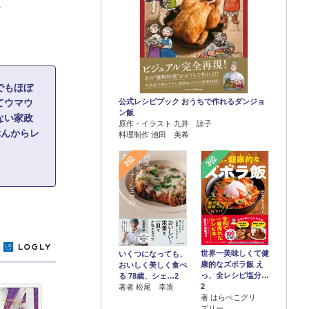
。
でもほぼ
公式レシピブック おうちで作れるダンジョ
てウマウ
ン飯
ない家政
原作・イラスト 九井 諒子
ぶんからレ
料理制作 池田 美希
2位
3位
y
世界一美味しくて健
いくつになっても、
康的なズボラ飯 え
おいしく美しく食べ
っ、全レシピ塩分…
る 78歳、シェ…2
2
著者 松尾 幸造
著 はらぺこグリ
ズリー