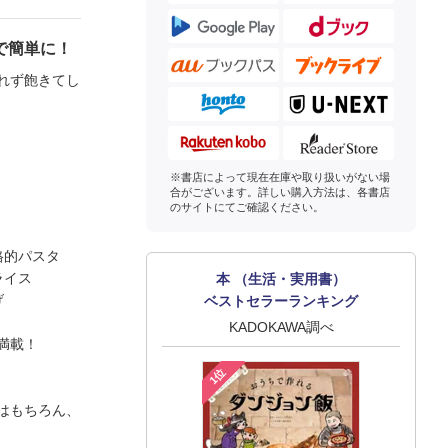
で簡単に！
れず飽きてし
※書店によって現在在庫や取り扱いがない場
合がございます。詳しい購入方法は、各書店
のサイトにてご確認ください。
格的パスタ
ライス
本 （生活・実用書）
げ
ベストセラーランキング
KADOKAWA調べ
満載！
1位
はもちろん、