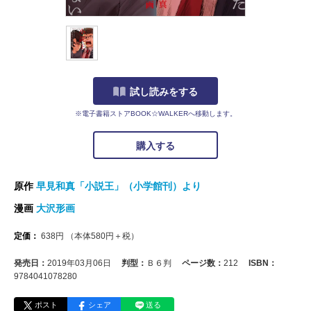
試し読みをする
※電子書籍ストアBOOK☆WALKERへ移動します。
購入する
原作
早見和真「小説王」（小学館刊）より
漫画
大沢形画
定価：
638
円
（本体
580
円＋税）
発売日：
2019年03月06日
判型：
Ｂ６判
ページ数：
212
ISBN：
9784041078280
ポスト
シェア
送る