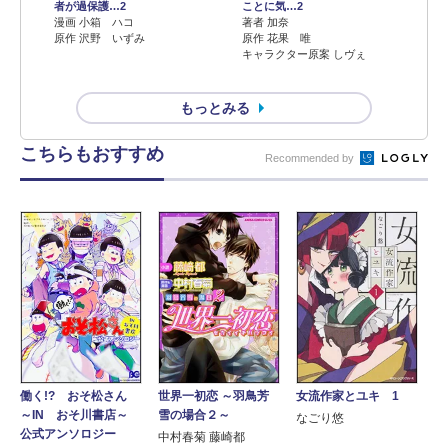
者が過保護…2
ことに気…2
漫画 小箱 ハコ
著者 加奈
原作 沢野 いずみ
原作 花果 唯
キャラクター原案 しヴぇ
もっとみる
こちらもおすすめ
Recommended by
働く!? おそ松さん
世界一初恋 ～羽鳥芳
女流作家とユキ 1
～IN おそ川書店～
雪の場合２～
なごり悠
公式アンソロジー
中村春菊 藤崎都