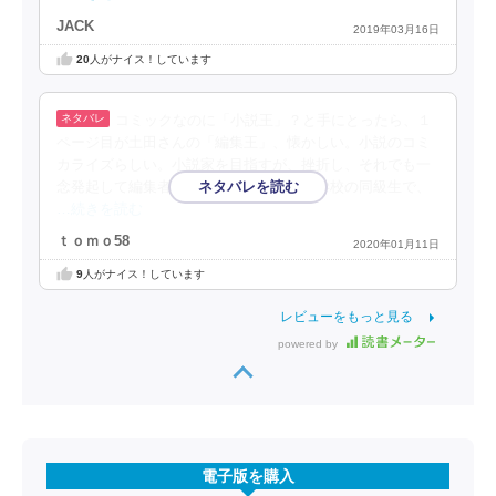
JACK
2019年03月16日
20
人がナイス！しています
コミックなのに「小説王」？と手にとったら、１
ページ目が土田さんの「編集王」、懐かしい。小説のコミ
カライズらしい。小説家を目指すが、挫折し、それでも一
念発起して編集者となった小柳。彼の小学校の同級生で、
…続きを読む
ｔｏｍｏ58
2020年01月11日
9
人がナイス！しています
レビューをもっと見る
powered by
電子版を購入