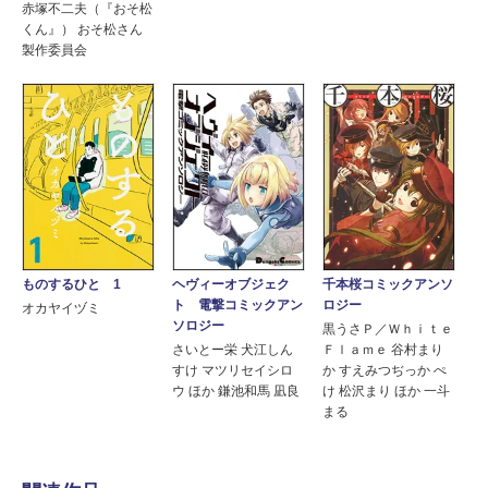
赤塚不二夫（『おそ松
くん』） おそ松さん
製作委員会
ものするひと 1
ヘヴィーオブジェク
千本桜コミックアンソ
ト 電撃コミックアン
ロジー
オカヤイヅミ
ソロジー
黒うさＰ／Ｗｈｉｔｅ
さいとー栄 犬江しん
Ｆｌａｍｅ 谷村まり
すけ マツリセイシロ
か すえみつぢっか ぺ
ウ ほか 鎌池和馬 凪良
け 松沢まり ほか 一斗
まる