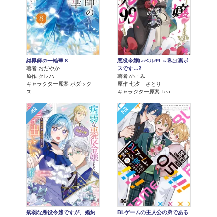
結界師の一輪華 8
悪役令嬢レベル99 ～私は裏ボ
著者 おだやか
スです…2
原作 クレハ
著者 のこみ
キャラクター原案 ボダック
原作 七夕 さとり
ス
キャラクター原案 Tea
4位
5位
病弱な悪役令嬢ですが、婚約
BLゲームの主人公の弟である