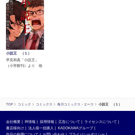
小説王 （１）
早見和真「小説王」
（小学館刊）より 他
TOP
コミック
コミックス
角川コミックス・エース
小説王 （１）
会社概要
IR情報
採用情報
広告について
ライセンスについて
書店様向け
法人様一括購入
KADOKAWAグループ
作品の利用について
お問い合わせ
プライバシーポリシー