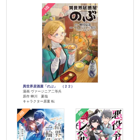
1位
異世界居酒屋「のぶ」 （２２）
漫画 ヴァージニア二等兵
原作 蝉川 夏哉
キャラクター原案 転
2位
3位