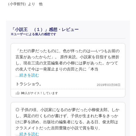
（小学館刊）より 他
「小説王 （１）」感想・レビュー
※ユーザーによる個人の感想です
「ただの夢だったものに、色が伴ったのは──いつもお前の
言葉があったからだ」。 原作未読。小説家を目指すも挫折
し、現在三流の文芸編集者の小柳には夢があった。かつて
の友人で今は一発屋止まりの吉田と共に「本当
…続きを読む
トラシショウ。
2019年03月08日
30
人がナイス！しています
◎ 子供の頃、小説家になるのが夢だった小柳俊太郎。しか
し、満足の行くものが書けず、子供が生まれた事をきっか
けに夢を諦め、出版社の編集者になる。ある日、俊太郎は
クラスメイトだった吉田豊隆が小説で賞を取り、
…続きを読む