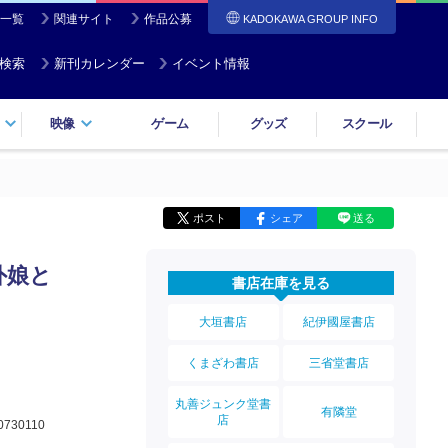
一覧
関連サイト
作品公募
KADOKAWA GROUP INFO
検索
新刊カレンダー
イベント情報
映像
ゲーム
グッズ
スクール
ポスト
シェア
送る
外娘と
書店在庫を見る
大垣書店
紀伊國屋書店
くまざわ書店
三省堂書店
丸善ジュンク堂書
有隣堂
店
0730110