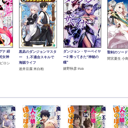
グナ 緋
ダンジョン・サーベイヤ
黒凪のダンジョンマスタ
聖剣のソード
蛇女神
ー2 帰ってきた“神秘の
ー １.不適合スキルで
間宮夏生 小
瞳”
海賊ライフ
プピロシ
嬉野秋彦 irua
迷井豆腐 米白粕