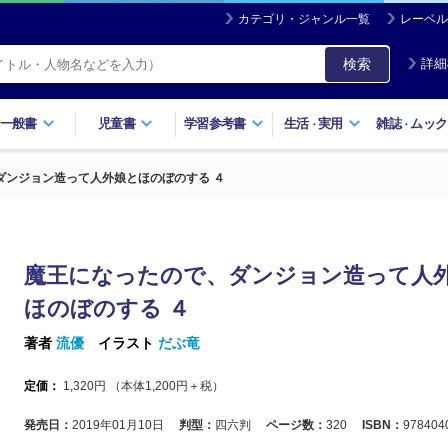
カテゴリ・ジャンル一覧
レーベル
検索
詳細
一般書
児童書
学習参考書
生活
実用
雑誌
ムック
・
・
ダンジョン造って人外娘とほのぼのする ４
魔王になったので、ダンジョン造って人
ほのぼのする ４
著者
流優
イラスト
だぶ竜
定価：
1,320
円 （本体
1,200
円＋税）
発売日：
2019年01月10日
判型：
四六判
ページ数：
320
ISBN：
978404