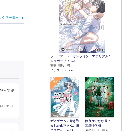
ックス一覧へ
ソードアート・オンライン マテリアル１
シュガーリィ…2
著者 川原 礫
イラスト ａｂｅｃ
2位
3位
がって結
9年10月17日
デスゲームに巻き込
ほうかごがかり７
まれた山本さん、気
立穎小学校
堂々プロ
ままにゲームバラ…
著者 甲田 学人