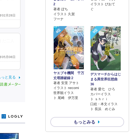
2
イラスト ぴおて
著者 ぽち
ぐ
イラスト 久賀
0年02月28日
フーナ
4位
5位
まだ二人
0年05月08日
ヤエブキ機関 千万
デスマーチからはじ
もっと見る
丈塔踏破録２
まる異世界狂想曲
著者 安里 アサト
36
イラスト necomi
著者 愛七 ひろ
世界観イラス
カバーイラス
ト 尾崎 伊万里
ト ｓｈｒｉ
口絵・本文イラス
ト 長浜 めぐみ
y
もっとみる