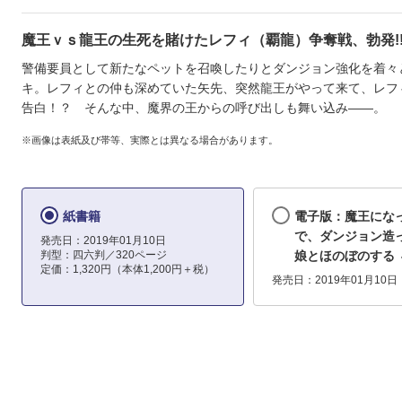
魔王ｖｓ龍王の生死を賭けたレフィ（覇龍）争奪戦、勃発!
警備要員として新たなペットを召喚したりとダンジョン強化を着々
キ。レフィとの仲も深めていた矢先、突然龍王がやって来て、レフ
告白！？ そんな中、魔界の王からの呼び出しも舞い込み――。
※画像は表紙及び帯等、実際とは異なる場合があります。
紙書籍
電子版：魔王にな
で、ダンジョン造
発売日：2019年01月10日
判型：四六判／320ページ
娘とほのぼのする 
定価：1,320円（本体1,200円＋税）
発売日：2019年01月10日