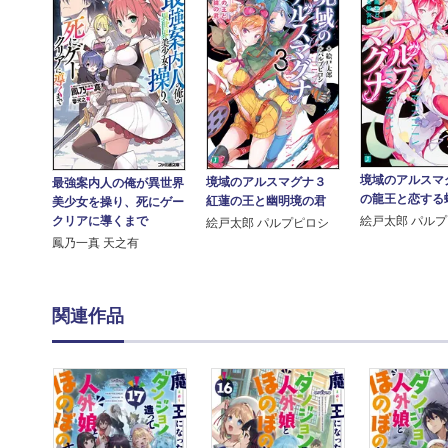
境域のアルスマ
境域のアルスマグナ３
最強案内人の俺が異世界
の龍王と恋する
紅蓮の王と幽明境の君
美少女を操り、死にゲー
クリアに導くまで
絵戸太郎 パル
絵戸太郎 パルプピロシ
鳳乃一真 天之有
関連作品