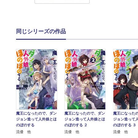
同じシリーズの作品
魔王になった
魔王になったので、ダン
魔王になったので、ダン
ジョン造って
ジョン造って人外娘とほ
ジョン造って人外娘とほ
のぼのする ３
のぼのする
のぼのする ２
流優 他
流優 他
流優 他