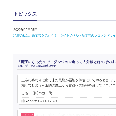
トピックス
2020年10月05日
読書の秋は、新文芸を読もう！ ライトノベル・新文芸のレコメンドサイ
「魔王になったので、ダンジョン造って人外娘とほのぼのす
※ユーザーによる個人の感想です
三巻の終わりに出て来た黒龍が覇龍を伴侶にしてやると言って
婚してしまうw 近隣の魔王から首都への招待を受けてノコノ
こも 旧柏バカ一代
17
人がナイス！しています
４巻まで読んで初めて気が付いたのですが、レフィっ