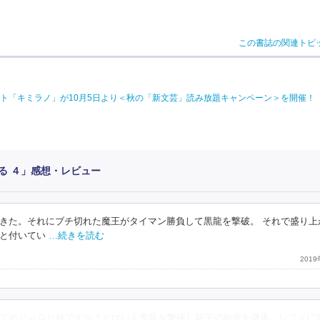
この書誌の関連トピ
ト「キミラノ」が10月5日より＜秋の「新文芸」読み放題キャンペーン＞を開催！
る ４」感想・レビュー
きた。それにブチ切れた魔王がタイマン勝負して黒龍を撃破。 それで盛り上
コと付いてい
…続きを読む
201
てのじゃロリ枠ですか？とはいえ黒龍を撃破し龍王の称号を継承。レフィに