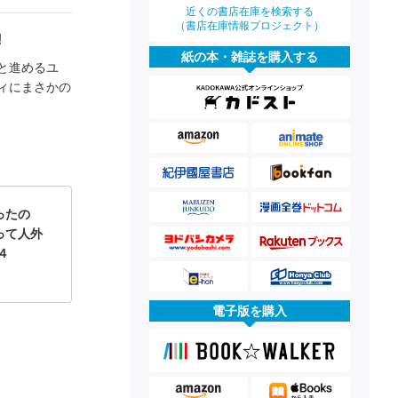
近くの書店在庫を検索する
（書店在庫情報プロジェクト）
!
紙の本・雑誌を購入する
と進めるユ
ィにまさかの
ったの
って人外
４
電子版を購入