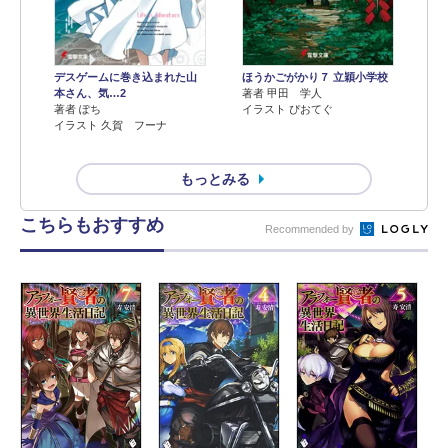
デスゲームに巻き込まれた山
ほうかごがかり７ 立穎小学校
本さん、気…2
著者 甲田 学人
著者 ぽち
イラスト ぴおてぐ
イラスト 久賀 フーナ
もっとみる
こちらもおすすめ
Recommended by