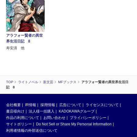
アラフォー賢者の異世
界生活日記 8
寿安清 他
TOP
ライトノベル
新文芸
MFブックス
アラフォー賢者の異世界生活日
記 8
会社概要
IR情報
採用情報
広告について
ライセンスについて
書店様向け
法人様一括購入
KADOKAWAグループ
作品の利用について
お問い合わせ
プライバシーポリシー
サイトポリシー
Do Not Sell or Share My Personal Information
利用者情報の外部送信について