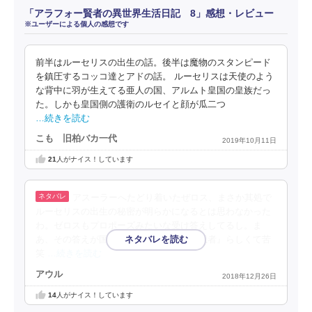
「アラフォー賢者の異世界生活日記 8」感想・レビュー
※ユーザーによる個人の感想です
前半はルーセリスの出生の話。後半は魔物のスタンピード
を鎮圧するコッコ達とアドの話。 ルーセリスは天使のよう
な背中に羽が生えてる亜人の国、アルムト皇国の皇族だっ
た。しかも皇国側の護衛のルセイと顔が瓜二つ
…続きを読む
こも 旧柏バカ一代
2019年10月11日
21
人がナイス！しています
アスーラーへたどり着いたぜロス、まさか其処で
ルーセリスの出生の秘密が明らかになるとは思わなかった
わ。ゼロスもプロポーズみたいな受け答えしてるし。ま
あ、その答えが国の壊滅と言うのが『殲滅者』らしくて苦
笑
…続きを読む
アウル
2018年12月26日
14
人がナイス！しています