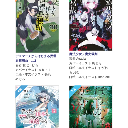
魔法少女ノ魔女裁判
デスマーチからはじまる異世
著者 Acacia
界狂想曲 …2
カバーイラスト 梅まろ
著者 愛七 ひろ
口絵・本文イラスト すがわ
カバーイラスト ｓｈｒｉ
ら おむ
口絵・本文イラスト 長浜
口絵・本文イラスト maruchi
めぐみ
4位
5位