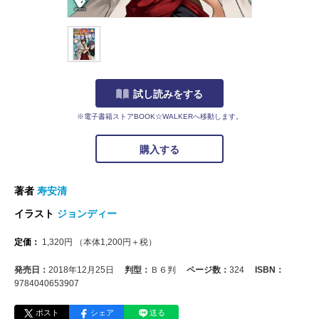
試し読みをする
※電子書籍ストアBOOK☆WALKERへ移動します。
購入する
著者
寿安清
イラスト
ジョンディー
定価：
1,320
円
（本体
1,200
円＋税）
発売日：
2018年12月25日
判型：
Ｂ６判
ページ数：
324
ISBN：
9784040653907
ポスト
シェア
送る