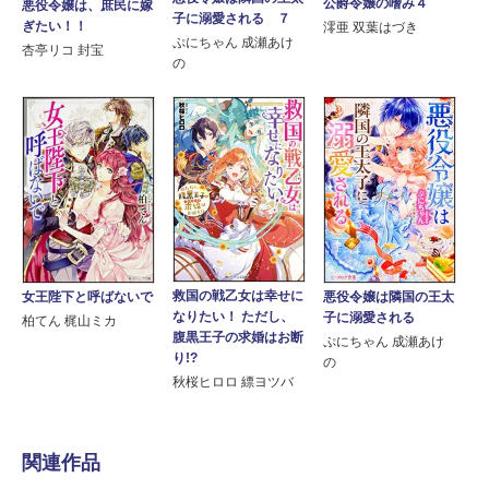
公爵令嬢の嗜み４
悪役令嬢は、庶民に嫁
子に溺愛される ７
ぎたい！！
澪亜 双葉はづき
ぷにちゃん 成瀬あけ
杏亭リコ 封宝
の
救国の戦乙女は幸せに
悪役令嬢は隣国の王太
女王陛下と呼ばないで
なりたい！ ただし、
子に溺愛される
柏てん 梶山ミカ
腹黒王子の求婚はお断
ぷにちゃん 成瀬あけ
り!?
の
秋桜ヒロロ 縹ヨツバ
関連作品