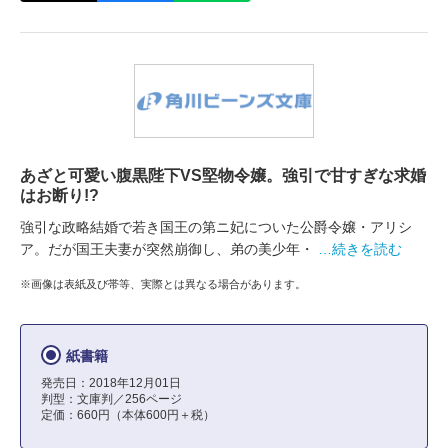
あざと可愛い腹黒陛下VS堅物令嬢。強引で甘すぎな求婚
はお断り!?
強引な政略結婚で若き国王の第ニ妃についた公爵令嬢・アリシ
ア。だが国王夫妻が突然崩御し、弟の美少年・
…続きを読む
※画像は表紙及び帯等、実際とは異なる場合があります。
紙書籍
発売日：2018年12月01日
判型：文庫判／256ページ
定価：660円（本体600円＋税）