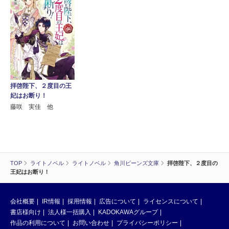
拝啓陛下、２度目の王
妃はお断り！
藤咲 実佳 他
TOP
ライトノベル
ライトノベル
角川ビーンズ文庫
拝啓陛下、２度目の
王妃はお断り！
会社概要
IR情報
採用情報
広告について
ライセンスについて
書店様向け
法人様一括購入
KADOKAWAグループ
作品の利用について
お問い合わせ
プライバシーポリシー