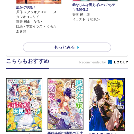
幼なじみは誘えばいつでもデ
超かぐや姫！
キる関係２
原作 スタジオクロマト・ス
著者 鏡 遊
タジオコロリド
イラスト うなさか
著者 桐山 なると
口絵・本文イラスト うらた
あさお
もっとみる
こちらもおすすめ
Recommended by
悪役令嬢は隣国の王太