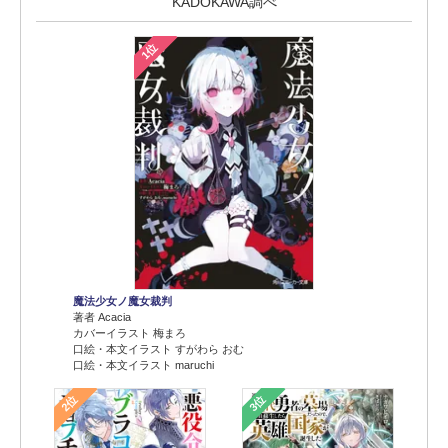
KADOKAWA調べ
1位
魔法少女ノ魔女裁判
著者 Acacia
カバーイラスト 梅まろ
口絵・本文イラスト すがわら おむ
口絵・本文イラスト maruchi
2位
3位