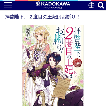
拝啓陛下、２度目の王妃はお断り！