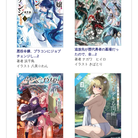
追放先が歴代勇者の墓場だっ
悪役令嬢、ブラコンにジョブ
たので、全…2
チェンジし…2
著者 ナガワ ヒイロ
著者 浜千鳥
イラスト きばとり
イラスト 八美☆わん
4位
5位