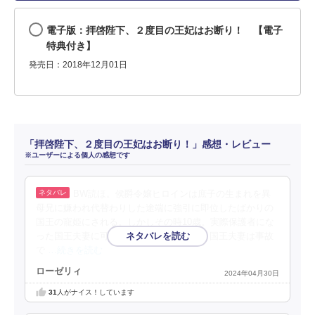
電子版：拝啓陛下、２度目の王妃はお断り！ 【電子
特典付き】
発売日：2018年12月01日
「拝啓陛下、２度目の王妃はお断り！」感想・レビュー
※ユーザーによる個人の感想です
BW読ほ。侯爵令嬢ヒロインは庶子の生まれを異
母兄に嫌われ代替わりした途端に強引に即位したばかりの
国王の寵姫にされる。しかしその時10歳。実際保護者にな
った国王夫妻に可愛がられながら育つが、国王夫妻は事故
で
…続きを読む
ローゼリィ
2024年04月30日
31
人がナイス！しています