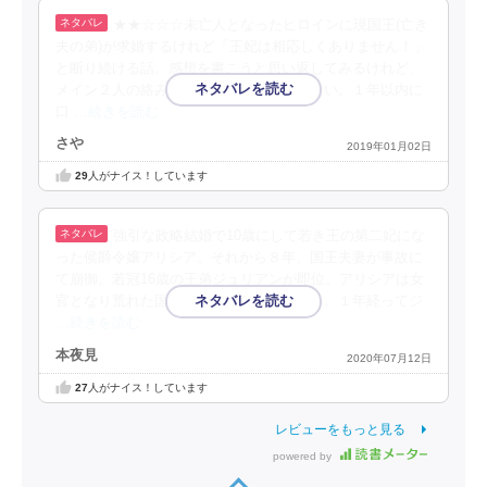
★★☆☆☆未亡人となったヒロインに現国王(亡き
夫の弟)が求婚するけれど「王妃は相応しくありません！」
と断り続ける話。感想を書こうと思い返してみるけれど、
メイン２人の絡みが何も印象に残っていない。１年以内に
口
…続きを読む
さや
2019年01月02日
29
人がナイス！しています
強引な政略結婚で10歳にして若き王の第二妃にな
った侯爵令嬢アリシア。それから８年、国王夫妻が事故に
て崩御。若冠16歳の王弟ジュリアンが即位。アリシアは女
官となり荒れた国を立て直すのを助力する。１年経ってジ
…続きを読む
本夜見
2020年07月12日
27
人がナイス！しています
レビューをもっと見る
powered by