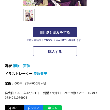
試し読みをする
※電子書籍ストアBOOK☆WALKERへ移動します。
購入する
著者
藤咲 実佳
イラストレーター
笹原亜美
定価：
660
円
（本体
600
円＋税）
発売日：
2018年12月01日
判型：
文庫判
ページ数：
256
ISBN：
9784041076903
ポスト
シェア
送る