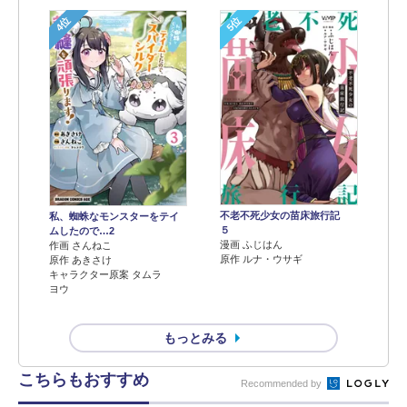
4位
5位
不老不死少女の苗床旅行記
私、蜘蛛なモンスターをテイ
５
ムしたので…2
漫画 ふじはん
作画 さんねこ
原作 ルナ・ウサギ
原作 あきさけ
キャラクター原案 タムラ
ヨウ
もっとみる
こちらもおすすめ
Recommended by