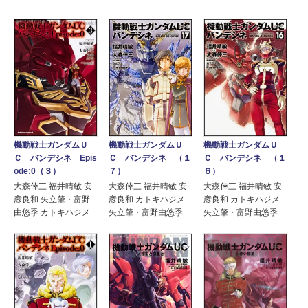
機動戦士ガンダムＵ
機動戦士ガンダムＵ
機動戦士ガンダムＵ
Ｃ バンデシネ Epis
Ｃ バンデシネ （１
Ｃ バンデシネ （１
ode:0（３）
７）
６）
大森倖三 福井晴敏 安
大森倖三 福井晴敏 安
大森倖三 福井晴敏 安
彦良和 矢立肇・富野
彦良和 カトキハジメ
彦良和 カトキハジメ
由悠季 カトキハジメ
矢立肇・富野由悠季
矢立肇・富野由悠季