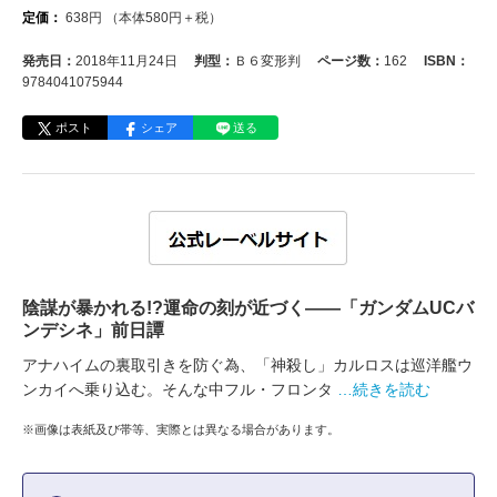
定価：
638
円
（本体
580
円＋税）
発売日：
2018年11月24日
判型：
Ｂ６変形判
ページ数：
162
ISBN：
9784041075944
ポスト
シェア
送る
陰謀が暴かれる!?運命の刻が近づく――「ガンダムUCバ
ンデシネ」前日譚
アナハイムの裏取引きを防ぐ為、「神殺し」カルロスは巡洋艦ウ
ンカイへ乗り込む。そんな中フル・フロンタ
…続きを読む
※画像は表紙及び帯等、実際とは異なる場合があります。