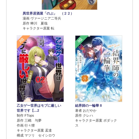
異世界居酒屋「のぶ」 （２２）
漫画 ヴァージニア二等兵
原作 蝉川 夏哉
キャラクター原案 転
2位
3位
乙女ゲー世界はモブに厳しい
結界師の一輪華 8
世界です【…2
著者 おだやか
制作 FTops
原作 クレハ
原作 三嶋 与夢
キャラクター原案 ボダック
作画 行々狸
ス
キャラクター原案 孟達
構成 マツリ セイシロウ