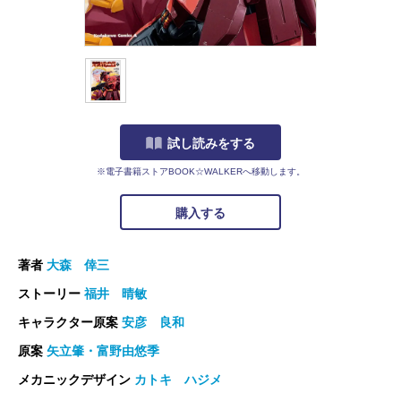
試し読みをする
※電子書籍ストアBOOK☆WALKERへ移動します。
購入する
著者
大森 倖三
ストーリー
福井 晴敏
キャラクター原案
安彦 良和
原案
矢立肇・富野由悠季
メカニックデザイン
カトキ ハジメ