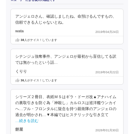
アンジェロさん、確認しましたね。命預けるんですもの、
信頼できる人じゃないとね。
wata
2019年04月24日
38
人がナイス！しています
シナンジュ強奪事件、アンジェロが最初から盲信してる訳
では無かったという話...
くりり
2019年04月22日
36
人がナイス！しています
シリーズ２冊目、表紙ＭＳはギラ・ドーガ改▲アナハイム
の裏取引きを防ぐ為「神殺し」カルロスは巡洋艦ウンカイ
へ…フル・フロンタルに疑念を持つ親衛隊のアンジェロの
過去が明かされ…▼本編ではヒステリックな引き立て
…続きを読む
餅屋
2026年01月30日