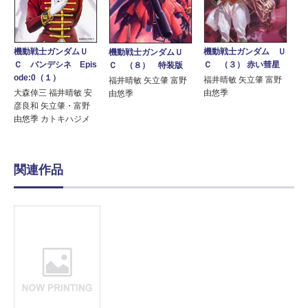
機動戦士ガンダムＵ
機動戦士ガンダム Ｕ
機動戦士ガンダムＵ
Ｃ バンデシネ Epis
Ｃ （３） 赤い彗星
Ｃ （８） 特装版
ode:0（１）
福井晴敏 矢立肇 富野
福井晴敏 矢立肇 富野
大森倖三 福井晴敏 安
由悠季
由悠季
彦良和 矢立肇・富野
由悠季 カトキハジメ
関連作品