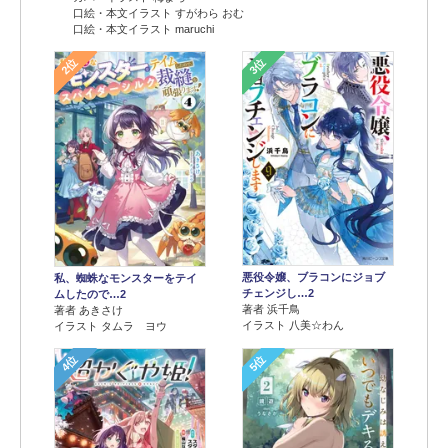
口絵・本文イラスト すがわら おむ
口絵・本文イラスト maruchi
2位
3位
悪役令嬢、ブラコンにジョブ
私、蜘蛛なモンスターをテイ
チェンジし…2
ムしたので…2
著者 浜千鳥
著者 あきさけ
イラスト 八美☆わん
イラスト タムラ ヨウ
4位
5位