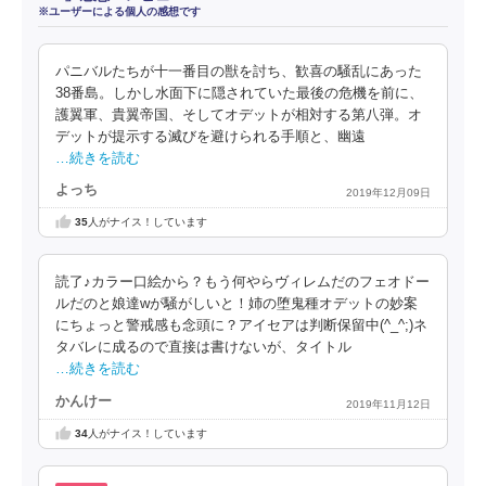
※ユーザーによる個人の感想です
パニバルたちが十一番目の獣を討ち、歓喜の騒乱にあった
38番島。しかし水面下に隠されていた最後の危機を前に、
護翼軍、貴翼帝国、そしてオデットが相対する第八弾。オ
デットが提示する滅びを避けられる手順と、幽遠
…続きを読む
よっち
2019年12月09日
35
人がナイス！しています
読了♪カラー口絵から？もう何やらヴィレムだのフェオドー
ルだのと娘達wが騒がしいと！姉の堕鬼種オデットの妙案
にちょっと警戒感も念頭に？アイセアは判断保留中(^_^;)ネ
タバレに成るので直接は書けないが、タイトル
…続きを読む
かんけー
2019年11月12日
34
人がナイス！しています