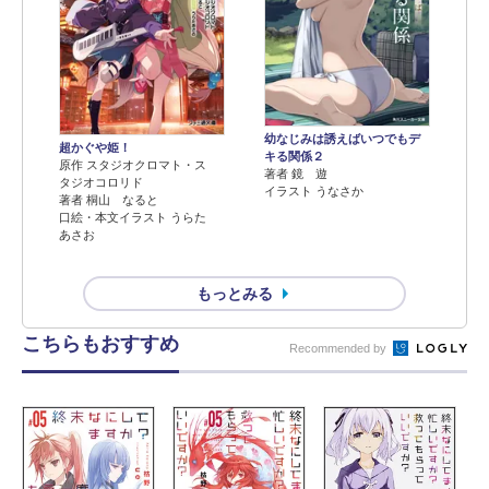
幼なじみは誘えばいつでもデ
超かぐや姫！
キる関係２
原作 スタジオクロマト・ス
著者 鏡 遊
タジオコロリド
イラスト うなさか
著者 桐山 なると
口絵・本文イラスト うらた
あさお
もっとみる
こちらもおすすめ
Recommended by