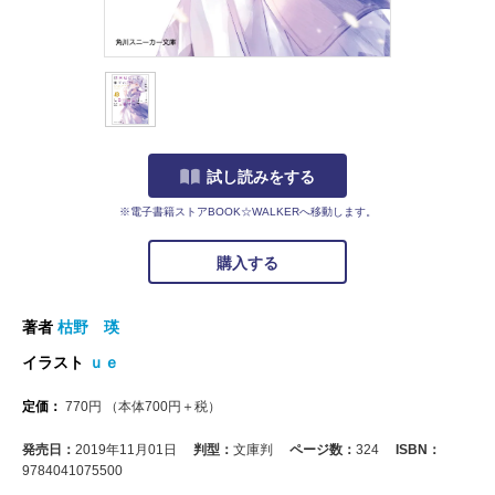
試し読みをする
※電子書籍ストアBOOK☆WALKERへ移動します。
購入する
著者
枯野 瑛
イラスト
ｕｅ
定価：
770
円
（本体
700
円＋税）
発売日：
2019年11月01日
判型：
文庫判
ページ数：
324
ISBN：
9784041075500