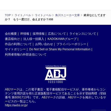
TOP
ライトノベル
ライトノベル
角川スニーカー文庫
終末なにしてます
か？ もう一度だけ、会えますか？#08
会社概要
IR情報
採用情報
広告について
ライセンスについて
書店様向け
法人様一括購入
KADOKAWAグループ
作品の利用について
お問い合わせ
プライバシーポリシー
サイトポリシー
Do Not Sell or Share My Personal Information
利用者情報の外部送信について
ABJマークは、この電子書店・電子書籍配信サービスが、著作権者からコン
テンツ使用許諾を得た正規版配信サービスであることを示す登録商標（登録
番号 第6091713号）です。ABJマークの詳細、ABJマークを掲示しているサ
ービスの一覧はこちら。
https://aebs.or.jp/