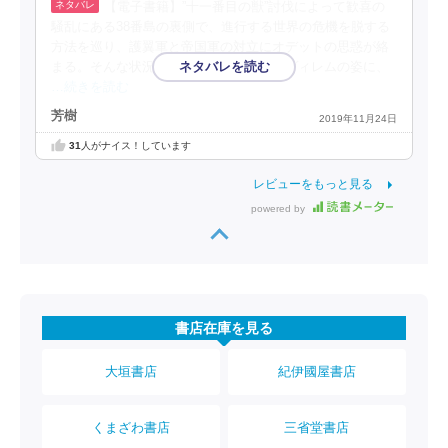
【電子書籍】”十一番目の獣”討伐によって歓喜の
騒乱にある38番島の裏側で、進行する世界の危機を脱する
方法を巡り、護翼軍と帝国軍の対立にオデットの思惑が絡
まる。そんな状況下で彼が還ってきた。ヴィレムの姿に、
…続きを読む
芳樹
2019年11月24日
31
人がナイス！しています
レビューをもっと見る
powered by
書店在庫を見る
大垣書店
紀伊國屋書店
くまざわ書店
三省堂書店