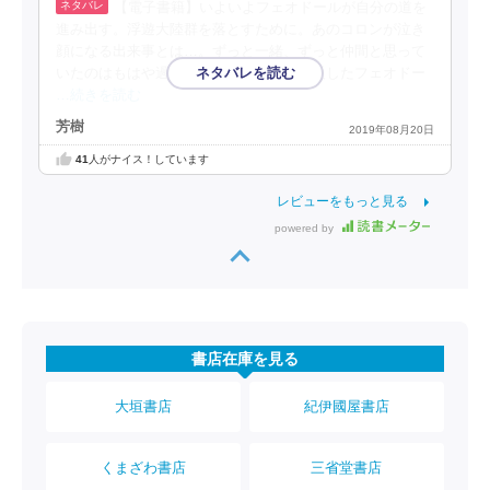
【電子書籍】いよいよフェオドールが自分の道を
進み出す。浮遊大陸群を落とすために。あのコロンが泣き
顔になる出来事とは…。ずっと一緒、ずっと仲間と思って
いたのはもはや過去のこと。護翼軍を離反したフェオドー
…続きを読む
芳樹
2019年08月20日
41
人がナイス！しています
レビューをもっと見る
powered by
書店在庫を見る
大垣書店
紀伊國屋書店
くまざわ書店
三省堂書店