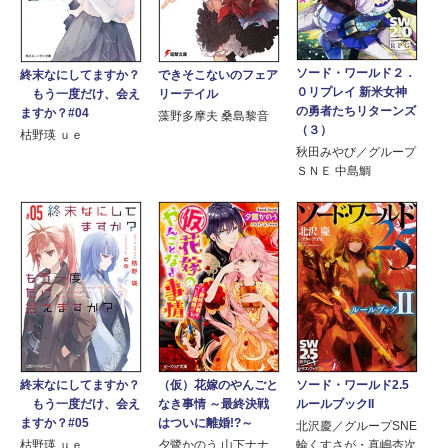
ソード・ワールド２．
終末なにしてますか？
できそこないのフェア
０リプレイ 新米女神
もう一度だけ、会え
リーテイル
の勇者たちリターンズ
ますか？#04
藻野多摩夫 桑島黎音
（３）
枯野瑛 ｕｅ
秋田みやび／グループ
ＳＮＥ 中島鯛
終末なにしてますか？
（仮）花嫁のやんごと
ソード・ワールド2.5
もう一度だけ、会え
なき事情 ～最終決戦
ルールブックII
ますか？#05
はついに離婚!?～
北沢慶／グループSNE
枯野瑛 ｕｅ
夕鷺かのう 山下ナナ
輪くすさが・真嶋杏次