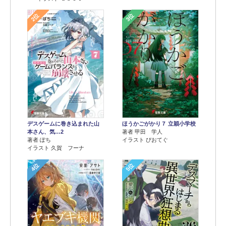
2位
3位
デスゲームに巻き込まれた山
ほうかごがかり７ 立穎小学校
本さん、気…2
著者 甲田 学人
著者 ぽち
イラスト ぴおてぐ
イラスト 久賀 フーナ
4位
5位