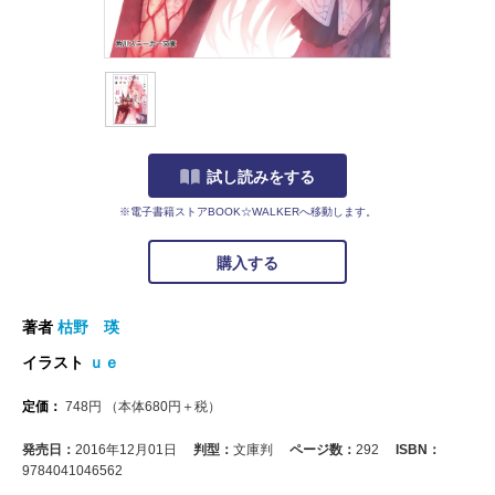
試し読みをする
※電子書籍ストアBOOK☆WALKERへ移動します。
購入する
著者
枯野 瑛
イラスト
ｕｅ
定価：
748
円
（本体
680
円＋税）
発売日：
2016年12月01日
判型：
文庫判
ページ数：
292
ISBN：
9784041046562