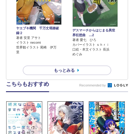
ヤエブキ機関 千万丈塔踏破
デスマーチからはじまる異世
録２
界狂想曲 …2
著者 安里 アサト
著者 愛七 ひろ
イラスト necomi
カバーイラスト ｓｈｒｉ
世界観イラスト 尾崎 伊万
口絵・本文イラスト 長浜
里
めぐみ
もっとみる
こちらもおすすめ
Recommended by