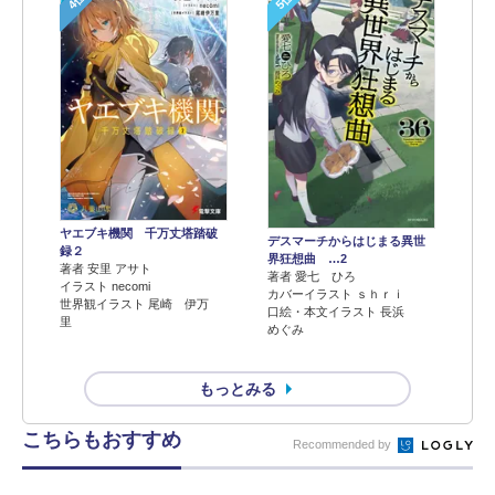
4位
5位
ヤエブキ機関 千万丈塔踏破
デスマーチからはじまる異世
録２
界狂想曲 …2
著者 安里 アサト
著者 愛七 ひろ
イラスト necomi
カバーイラスト ｓｈｒｉ
世界観イラスト 尾崎 伊万
口絵・本文イラスト 長浜
里
めぐみ
もっとみる
こちらもおすすめ
Recommended by