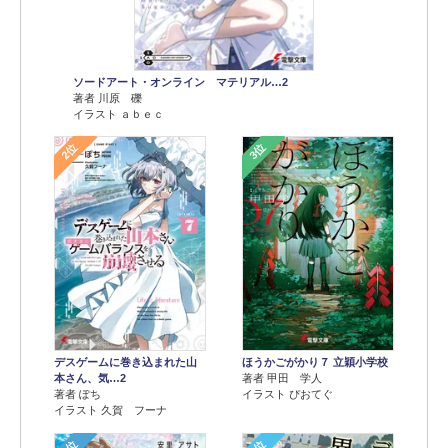
ソードアート・オンライン マテリアル…2
著者 川原 礫
イラスト ａｂｅｃ
2位
3位
デスゲームに巻き込まれた山
ほうかごがかり７ 立穎小学校
本さん、気…2
著者 甲田 学人
著者 ぽち
イラスト ぴおてぐ
イラスト 久賀 フーナ