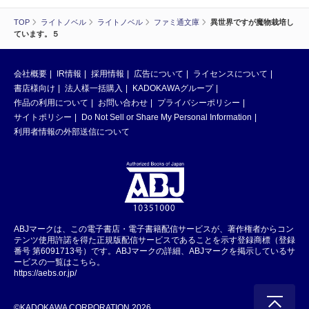
TOP
ライトノベル
ライトノベル
ファミ通文庫
異世界ですが魔物栽培し
ています。５
会社概要
IR情報
採用情報
広告について
ライセンスについて
書店様向け
法人様一括購入
KADOKAWAグループ
作品の利用について
お問い合わせ
プライバシーポリシー
サイトポリシー
Do Not Sell or Share My Personal Information
利用者情報の外部送信について
ABJマークは、この電子書店・電子書籍配信サービスが、著作権者からコン
テンツ使用許諾を得た正規版配信サービスであることを示す登録商標（登録
番号 第6091713号）です。ABJマークの詳細、ABJマークを掲示しているサ
ービスの一覧はこちら。
https://aebs.or.jp/
©KADOKAWA CORPORATION 2026