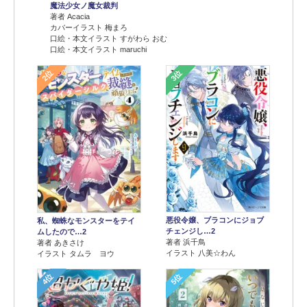
魔法少女ノ魔女裁判
著者 Acacia
カバーイラスト 梅まろ
口絵・本文イラスト すがわら おむ
口絵・本文イラスト maruchi
2位
3位
悪役令嬢、ブラコンにジョブ
私、蜘蛛なモンスターをテイ
チェンジし…2
ムしたので…2
著者 浜千鳥
著者 あきさけ
イラスト 八美☆わん
イラスト タムラ ヨウ
4位
5位