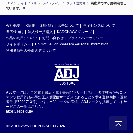
TOP
ライトノベル
ライトノベル
ファミ通文庫
異世界ですが魔物栽培し
ています。６
会社概要
IR情報
採用情報
広告について
ライセンスについて
書店様向け
法人様一括購入
KADOKAWAグループ
作品の利用について
お問い合わせ
プライバシーポリシー
サイトポリシー
Do Not Sell or Share My Personal Information
利用者情報の外部送信について
ABJマークは、この電子書店・電子書籍配信サービスが、著作権者からコン
テンツ使用許諾を得た正規版配信サービスであることを示す登録商標（登録
番号 第6091713号）です。ABJマークの詳細、ABJマークを掲示しているサ
ービスの一覧はこちら。
https://aebs.or.jp/
©KADOKAWA CORPORATION 2026