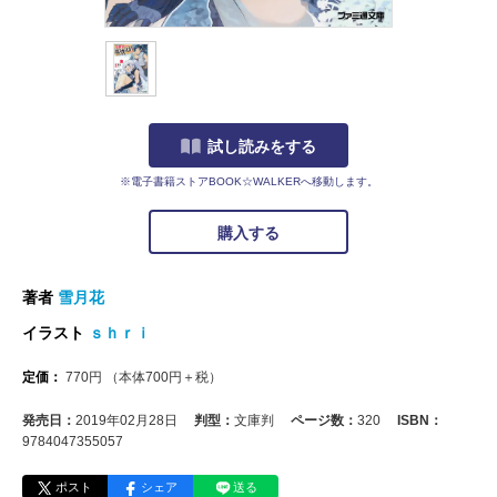
試し読みをする
※電子書籍ストアBOOK☆WALKERへ移動します。
購入する
著者
雪月花
イラスト
ｓｈｒｉ
定価：
770
円
（本体
700
円＋税）
発売日：
2019年02月28日
判型：
文庫判
ページ数：
320
ISBN：
9784047355057
ポスト
シェア
送る