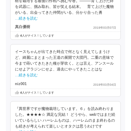
樹を栽培する最後の作戦へ挑む今巻。―――育て上げた絆
を武器に、掴み取れ、皆が笑える結末。 育て上げた魔物
がいる、出会ってきた仲間がいる、分かり合った勇
…続きを読む
真白優樹
2019年03月07日
4
人がナイス！しています
イースちゃんが出てきた時点で何となく見えてしまうけ
ど、綺麗にまとまった王道の展開で大団円。二重の意味で
今まで蒔いてきたきた種が芽吹く。とは言え、アンスール
にせよアラジンにせよ、過去にやってきたことはな
…続きを読む
niz001
2019年03月04日
4
人がナイス！しています
『異世界ですが魔物栽培しています。６』を読み終わりま
した。★★★★☆ 満足な完結！ どうやら、webではまだ続
いているらしい ハーレムものは、ハーレムのまま終わるの
も続きが考えられて楽しいとオタクは思うわけです