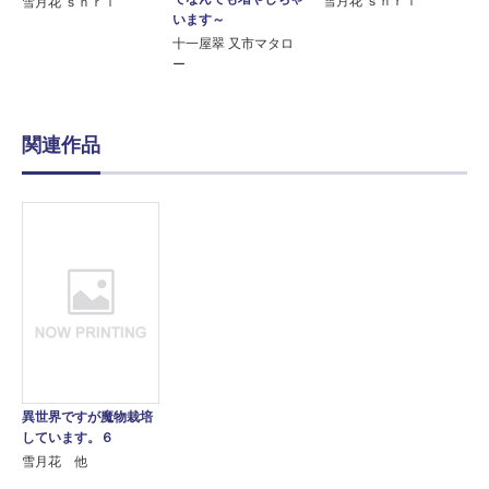
雪月花 ｓｈｒｉ
雪月花 ｓｈｒｉ
います～
十一屋翠 又市マタロ
ー
関連作品
異世界ですが魔物栽培
しています。６
雪月花 他