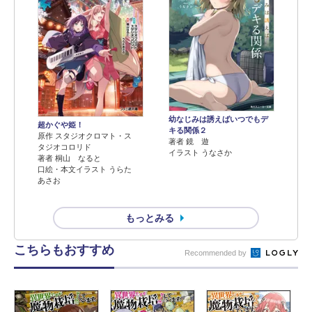
幼なじみは誘えばいつでもデ
超かぐや姫！
キる関係２
原作 スタジオクロマト・ス
著者 鏡 遊
タジオコロリド
イラスト うなさか
著者 桐山 なると
口絵・本文イラスト うらた
あさお
もっとみる
こちらもおすすめ
Recommended by