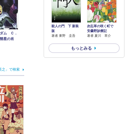
殺人の門 下 新装
勿忘草の咲く町で
版
安曇野診療記
ダム Ｃ．
著者 東野 圭吾
著者 夏川 草介
彗星の肖
もっとみる
英之」で検索