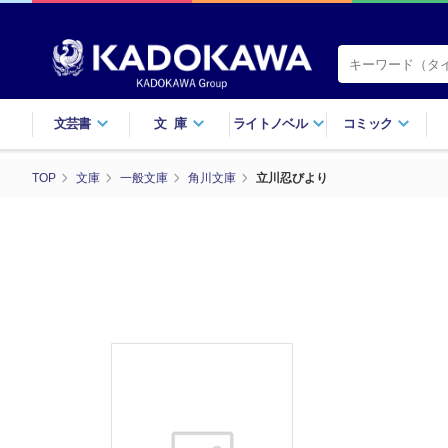
文芸書
文庫
ライトノベル
コミック
TOP
文庫
一般文庫
角川文庫
立川忍びより