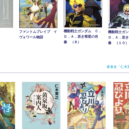
機動戦士ガンダム Ｃ．
ファントムブレイブ イ
機動戦士ガン
Ｄ．Ａ．若き彗星の肖
ヴォワール物語
Ｄ．Ａ．若き
像 （８）
像 （１０）
著者名「仁木