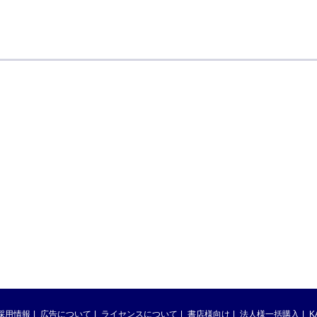
採用情報
広告について
ライセンスについて
書店様向け
法人様一括購入
K