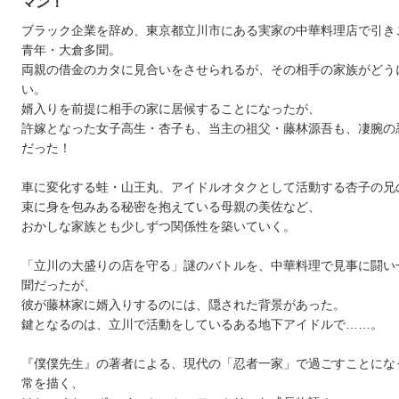
マン！
ブラック企業を辞め、東京都立川市にある実家の中華料理店で引き
青年・大倉多聞。
両親の借金のカタに見合いをさせられるが、その相手の家族がどう
い。
婿入りを前提に相手の家に居候することになったが、
許嫁となった女子高生・杏子も、当主の祖父・藤林源吾も、凄腕の
だった！
車に変化する蛙・山王丸、アイドルオタクとして活動する杏子の兄
束に身を包みある秘密を抱えている母親の美佐など、
おかしな家族とも少しずつ関係性を築いていく。
「立川の大盛りの店を守る」謎のバトルを、中華料理で見事に闘い
聞だったが、
彼が藤林家に婿入りするのには、隠された背景があった。
鍵となるのは、立川で活動をしているある地下アイドルで……。
『僕僕先生』の著者による、現代の「忍者一家」で過ごすことにな
常を描く、