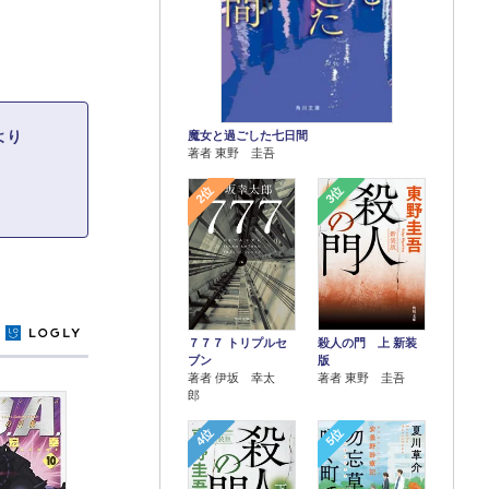
より
魔女と過ごした七日間
著者 東野 圭吾
2位
3位
y
７７７ トリプルセ
殺人の門 上 新装
ブン
版
著者 伊坂 幸太
著者 東野 圭吾
郎
4位
5位