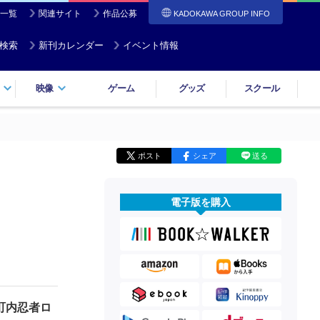
一覧
関連サイト
作品公募
KADOKAWA GROUP INFO
検索
新刊カレンダー
イベント情報
映像
ゲーム
グッズ
スクール
ポスト
シェア
送る
電子版を購入
町内忍者ロ