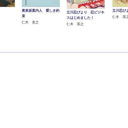
黄泉坂案内人 愛しき約
立川忍び
立川忍びより 忍ビジネ
束
仁木 英
スはじめました！
仁木 英之
仁木 英之