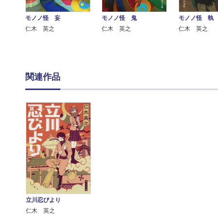
モノノ怪 妄
モノノ怪 鬼
モノノ怪 執
仁木 英之
仁木 英之
仁木 英之
関連作品
立川忍びより
仁木 英之