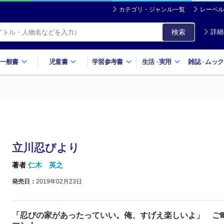
カテゴリ・ジャンル一覧
レーベル
検索
詳細
一般書
児童書
学習参考書
生活
実用
雑誌
ムック
・
・
立川忍びより
著者
仁木 英之
発売日：
2019年02月23日
「忍びの家があったっていい。俺、すげえ楽しいよ」 ご