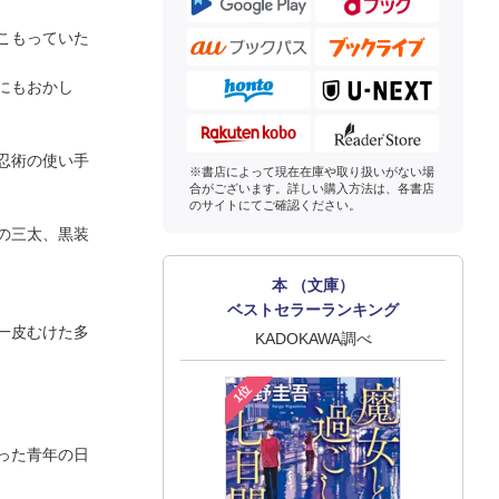
こもっていた
にもおかし
忍術の使い手
※書店によって現在在庫や取り扱いがない場
合がございます。詳しい購入方法は、各書店
のサイトにてご確認ください。
の三太、黒装
本 （文庫）
ベストセラーランキング
一皮むけた多
KADOKAWA調べ
1位
った青年の日