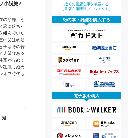
フ小説第2
近くの書店在庫を検索する
（書店在庫情報プロジェクト）
女の小梅。そ
紙の本・雑誌を購入する
で恋に落ちた
を組んでいた
直の父は帆足
息子はその苦
て人望はある
津軍が攻めて
が跋扈し始め
ンオフ時代も
電子版を購入
 鬼