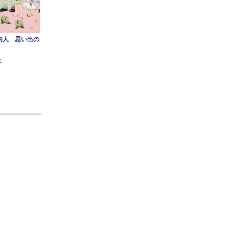
内人 思い出の
之