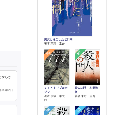
魔女と過ごした七日間
著者 東野 圭吾
2位
3位
だからか
７７７ トリプルセ
殺人の門 上 新装
4年10月08日
ブン
版
著者 伊坂 幸太
著者 東野 圭吾
郎
4位
5位