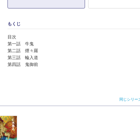
もくじ
目次
第一話 牛鬼
第二話 煙々羅
第三話 輪入道
第四話 鬼御前
同じシリー