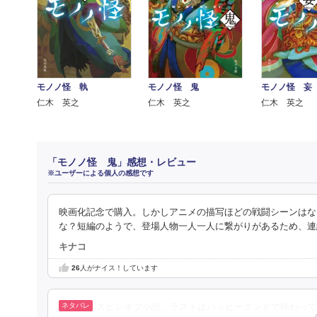
モノノ怪 執
モノノ怪 鬼
モノノ怪 妄
仁木 英之
仁木 英之
仁木 英之
「モノノ怪 鬼」感想・レビュー
※ユーザーによる個人の感想です
映画化記念で購入。しかしアニメの描写ほどの戦闘シーンはな
な？短編のようで、登場人物一人一人に繋がりがあるため、連
キナコ
26
人がナイス！しています
スピンオフ小説。ラストはハッピーエンドで終わって