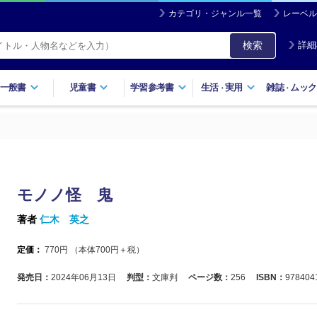
カテゴリ・ジャンル一覧
レーベル
検索
詳細
一般書
児童書
学習参考書
生活
実用
雑誌
ムック
・
・
モノノ怪 鬼
著者
仁木 英之
定価：
770
円 （本体
700
円＋税）
発売日：
2024年06月13日
判型：
文庫判
ページ数：
256
ISBN：
978404