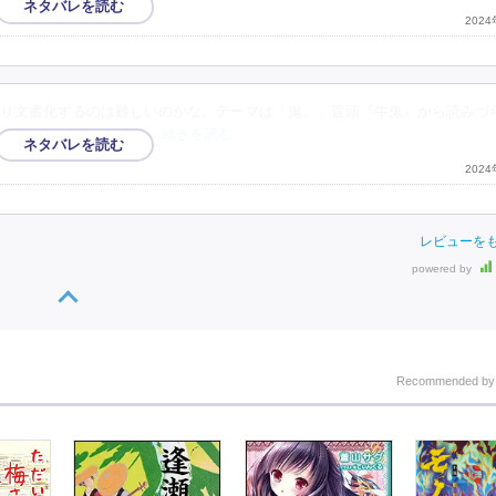
202
り文書化するのは難しいのかな。テーマは「鬼。」冒頭『牛鬼』から読みづ
んでこなかったんです
…続きを読む
202
レビューを
powered by
Recommended b