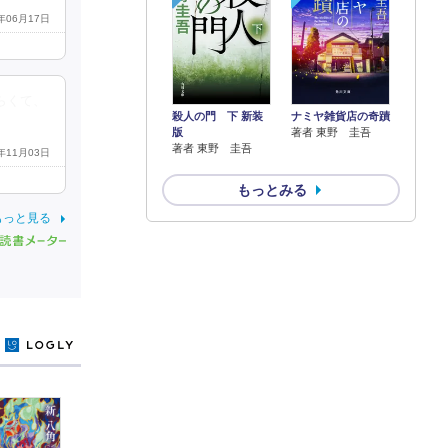
4年06月17日
らくて、
殺人の門 下 新装
ナミヤ雑貨店の奇蹟
版
著者 東野 圭吾
著者 東野 圭吾
4年11月03日
もっとみる
もっと見る
y