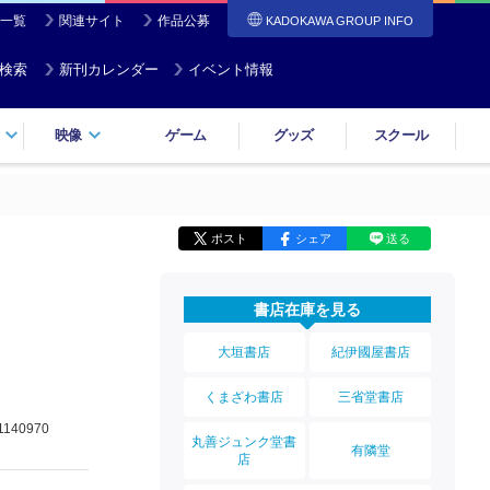
一覧
関連サイト
作品公募
KADOKAWA GROUP INFO
検索
新刊カレンダー
イベント情報
映像
ゲーム
グッズ
スクール
ポスト
シェア
送る
書店在庫を見る
大垣書店
紀伊國屋書店
くまざわ書店
三省堂書店
1140970
丸善ジュンク堂書
有隣堂
店