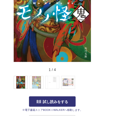
1
/
4
試し読みをする
※電子書籍ストアBOOK☆WALKERへ移動します。