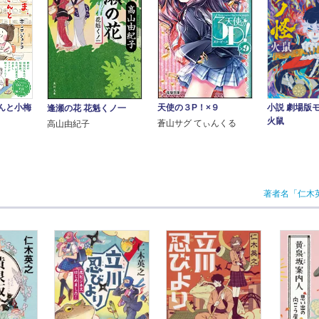
んと小梅
小説 劇場
天使の３P！×９
逢瀬の花 花魁くノ一
火鼠
蒼山サグ てぃんくる
高山由紀子
著者名「仁木