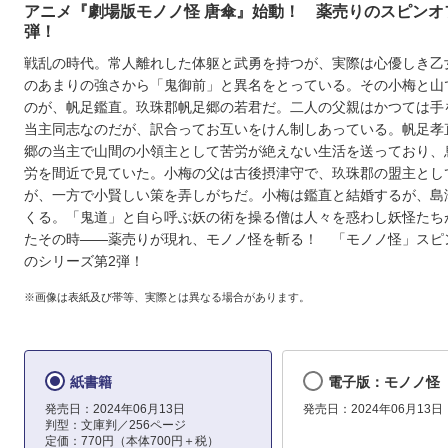
アニメ『劇場版モノノ怪 唐傘』始動！ 薬売りのスピンオ
弾！
戦乱の時代。常人離れした体躯と武勇を持つが、実際は心優しき乙
のあまりの強さから「鬼御前」と異名をとっている。その小梅と山
のが、帆足鑑直。玖珠郡帆足郷の若君だ。二人の父親はかつては手
当主同志なのだが、訳合ってお互いをけん制しあっている。帆足孝
郷の当主で山間の小領主として苦労が絶えない生活を送っており、
労を間近で見ていた。小梅の父は古後摂津守で、玖珠郡の盟主とし
が、一方で小賢しい策を弄しがちだ。小梅は鑑直と結婚するが、島
くる。「鬼道」と自ら呼ぶ妖の術を操る僧は人々を惑わし妖怪たち
たその時――薬売りが現れ、モノノ怪を斬る！ 「モノノ怪」スピ
のシリーズ第2弾！
※画像は表紙及び帯等、実際とは異なる場合があります。
紙書籍
電子版：モノノ怪
発売日：2024年06月13日
発売日：2024年06月13日
判型：文庫判／256ページ
定価：770円（本体700円＋税）