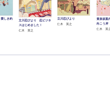
 愛しき約
立川忍びより
黄泉坂案
立川忍びより 忍ビジネ
向こう岸
仁木 英之
スはじめました！
仁木 英
仁木 英之