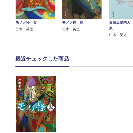
モノノ怪 妄
モノノ怪 執
黄泉坂案内人
束
仁木 英之
仁木 英之
仁木 英之
最近チェックした商品