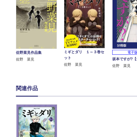
ミギとダリ １～３巻セ
電子
佐野菜見作品集
ット
坂本ですが?【
佐野 菜見
佐野 菜見
佐野 菜見
関連作品