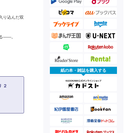
入り込んだ双
る――。
紙の本・雑誌を購入する
 ２