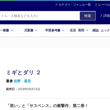
カテゴリ・ジャンル一覧
レーベル
検索
詳細
一般書
児童書
学習参考書
生活
実用
雑誌
ムック
・
・
ミギとダリ ２
著者
佐野 菜見
発売日：
2018年09月15日
「笑い」と「サスペンス」の衝撃作、第二巻！