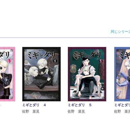
同じシリー
ミギとダリ ４
３
ミギとダリ ５
ミギとダ
佐野 菜見
佐野 菜見
佐野 菜