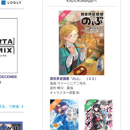
KADOKAWA調べ
y
1位
-DECEMBE
異世界居酒屋「のぶ」 （２２）
0
漫画 ヴァージニア二等兵
原作 蝉川 夏哉
キャラクター原案 転
2位
3位
菜見」で検索