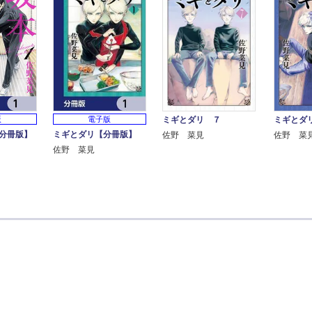
版
電子版
ミギとダリ ７
ミギとダ
分冊版】
ミギとダリ【分冊版】
佐野 菜見
佐野 菜
佐野 菜見