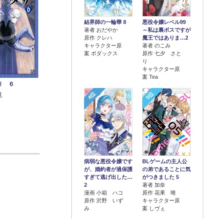
結界師の一輪華 8
悪役令嬢レベル99
著者 おだやか
～私は裏ボスですが
原作 クレハ
魔王ではありま…2
キャラクター原
著者 のこみ
案 ボダックス
原作 七夕 さと
り
キャラクター原
案 Tea
リ ６
4位
5位
見
病弱な悪役令嬢です
BLゲームの主人公
が、婚約者が過保護
の弟であることに気
すぎて逃げ出した…
がつきました 5
2
著者 加奈
漫画 小箱 ハコ
原作 花果 唯
原作 沢野 いず
キャラクター原
み
案 しヴぇ