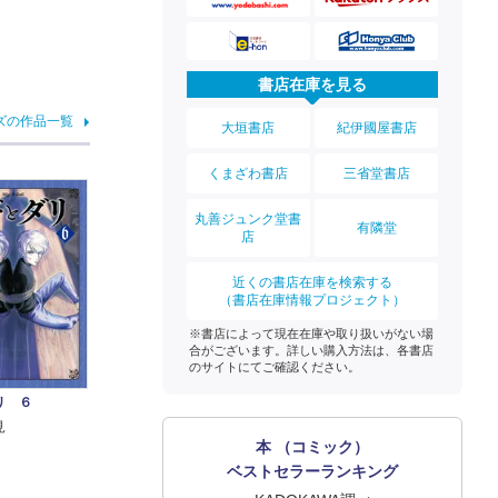
書店在庫を見る
ズの作品一覧
大垣書店
紀伊國屋書店
くまざわ書店
三省堂書店
丸善ジュンク堂書
有隣堂
店
近くの書店在庫を検索する
（書店在庫情報プロジェクト）
※書店によって現在在庫や取り扱いがない場
合がございます。詳しい購入方法は、各書店
のサイトにてご確認ください。
リ ６
見
本 （コミック）
ベストセラーランキング