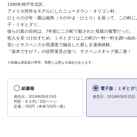
1990年神戸市北区。
アメリカ郊外をモデルにしたニュータウン・オリゴン村。
ひとりの少年・園山秘鳥（そのやま・ひとり）を装って、この町に
子・ミギとダリ。
彼らの真の目的は、7年前にこの町で殺された母親の復讐だった。
犯人を見つけ出すため、ミギとダリはこの町の一軒一軒を調べ始め
笑いとサスペンスが高濃度で融合した新しき漫画体験。
『坂本ですが？』の佐野菜見が放つ、サスペンスギャグ第二巻！
※画像は表紙及び帯等、実際とは異なる場合があります。
紙書籍
電子版：ミギとダリ
発売日：2018年09月15日
発売日：2018年09月15日
判型：Ｂ６判／192ページ
定価：792円（本体720円＋税）