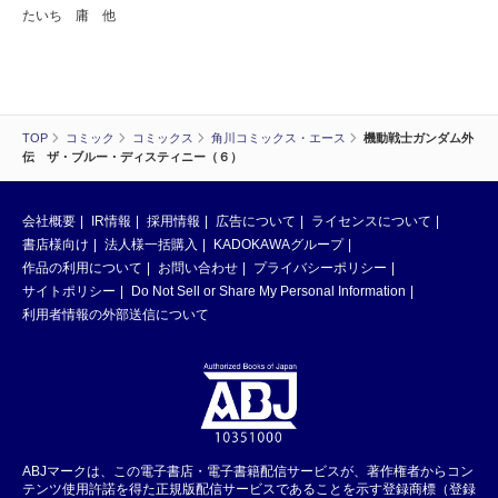
たいち 庸 他
TOP
コミック
コミックス
角川コミックス・エース
機動戦士ガンダム外
伝 ザ・ブルー・ディスティニー（６）
会社概要
IR情報
採用情報
広告について
ライセンスについて
書店様向け
法人様一括購入
KADOKAWAグループ
作品の利用について
お問い合わせ
プライバシーポリシー
サイトポリシー
Do Not Sell or Share My Personal Information
利用者情報の外部送信について
ABJマークは、この電子書店・電子書籍配信サービスが、著作権者からコン
テンツ使用許諾を得た正規版配信サービスであることを示す登録商標（登録