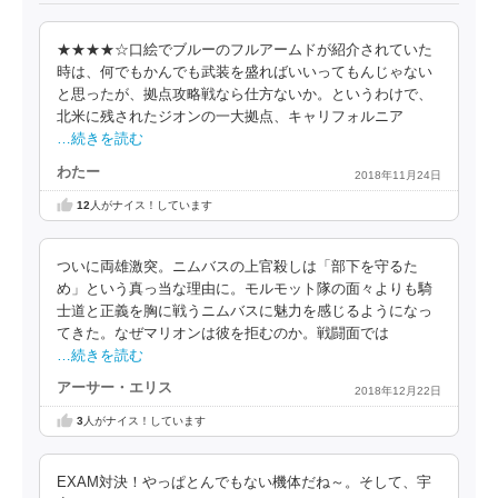
★★★★☆口絵でブルーのフルアームドが紹介されていた
時は、何でもかんでも武装を盛ればいいってもんじゃない
と思ったが、拠点攻略戦なら仕方ないか。というわけで、
北米に残されたジオンの一大拠点、キャリフォルニア
…続きを読む
わたー
2018年11月24日
12
人がナイス！しています
ついに両雄激突。ニムバスの上官殺しは「部下を守るた
め」という真っ当な理由に。モルモット隊の面々よりも騎
士道と正義を胸に戦うニムバスに魅力を感じるようになっ
てきた。なぜマリオンは彼を拒むのか。戦闘面では
…続きを読む
アーサー・エリス
2018年12月22日
3
人がナイス！しています
EXAM対決！やっぱとんでもない機体だね～。そして、宇