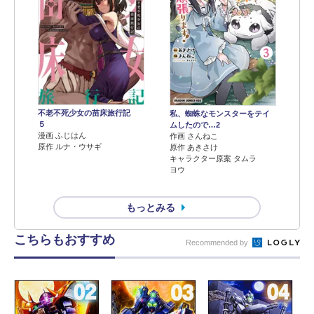
不老不死少女の苗床旅行記
私、蜘蛛なモンスターをテイ
５
ムしたので…2
漫画 ふじはん
作画 さんねこ
原作 ルナ・ウサギ
原作 あきさけ
キャラクター原案 タムラ
ヨウ
もっとみる
こちらもおすすめ
Recommended by