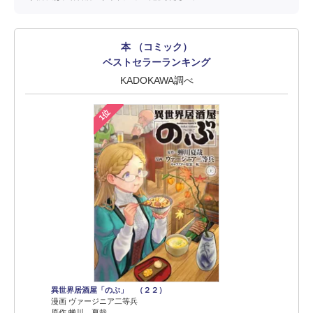
本 （コミック）
ベストセラーランキング
KADOKAWA調べ
1位
異世界居酒屋「のぶ」 （２２）
漫画 ヴァージニア二等兵
原作 蝉川 夏哉