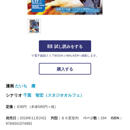
試し読みをする
※電子書籍ストアBOOK☆WALKERへ移動します。
購入する
漫画
たいち 庸
シナリオ
千葉 智宏（スタジオオルフェ）
定価：
638
円
（本体
580
円＋税）
発売日：
2018年11月24日
判型：
Ｂ６変形判
ページ数：
194
ISBN：
9784041074992