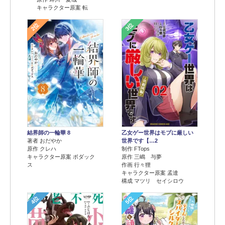
キャラクター原案 転
2位
3位
結界師の一輪華 8
乙女ゲー世界はモブに厳しい
著者 おだやか
世界です【…2
原作 クレハ
制作 FTops
キャラクター原案 ボダック
原作 三嶋 与夢
ス
作画 行々狸
キャラクター原案 孟達
構成 マツリ セイシロウ
4位
5位