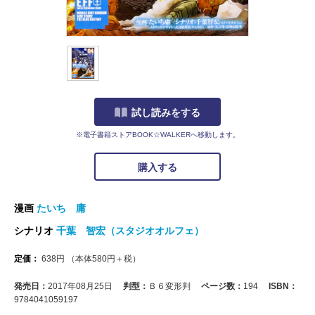
試し読みをする
※電子書籍ストアBOOK☆WALKERへ移動します。
購入する
漫画
たいち 庸
シナリオ
千葉 智宏（スタジオオルフェ）
定価：
638
円
（本体
580
円＋税）
発売日：
2017年08月25日
判型：
Ｂ６変形判
ページ数：
194
ISBN：
9784041059197