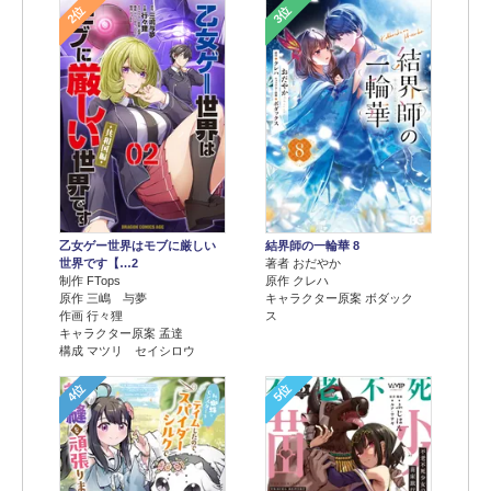
2位
3位
乙女ゲー世界はモブに厳しい
結界師の一輪華 8
世界です【…2
著者 おだやか
制作 FTops
原作 クレハ
原作 三嶋 与夢
キャラクター原案 ボダック
作画 行々狸
ス
キャラクター原案 孟達
構成 マツリ セイシロウ
4位
5位