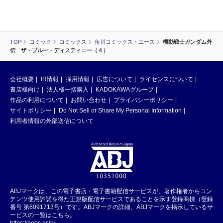
TOP
コミック
コミックス
角川コミックス・エース
機動戦士ガンダム外
伝 ザ・ブルー・ディスティニー（４）
会社概要
IR情報
採用情報
広告について
ライセンスについて
書店様向け
法人様一括購入
KADOKAWAグループ
作品の利用について
お問い合わせ
プライバシーポリシー
サイトポリシー
Do Not Sell or Share My Personal Information
利用者情報の外部送信について
ABJマークは、この電子書店・電子書籍配信サービスが、著作権者からコン
テンツ使用許諾を得た正規版配信サービスであることを示す登録商標（登録
番号 第6091713号）です。ABJマークの詳細、ABJマークを掲示しているサ
ービスの一覧はこちら。