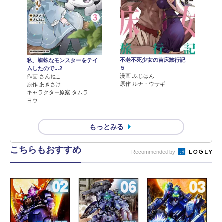
不老不死少女の苗床旅行記
私、蜘蛛なモンスターをテイ
５
ムしたので…2
漫画 ふじはん
作画 さんねこ
原作 ルナ・ウサギ
原作 あきさけ
キャラクター原案 タムラ
ヨウ
もっとみる
こちらもおすすめ
Recommended by