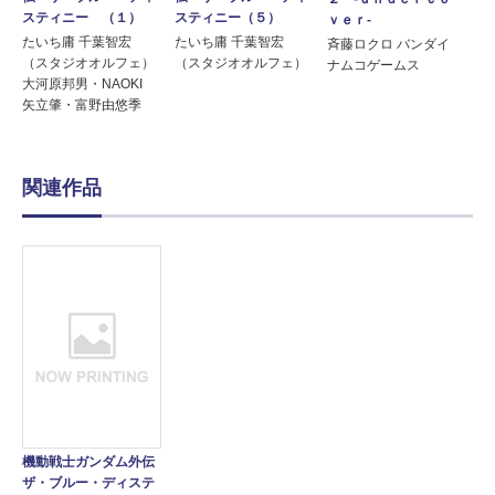
スティニー（５）
スティニー （１）
ｖｅｒ‐
たいち庸 千葉智宏
たいち庸 千葉智宏
斉藤ロクロ バンダイ
（スタジオオルフェ）
（スタジオオルフェ）
ナムコゲームス
大河原邦男・NAOKI
矢立肇・富野由悠季
関連作品
機動戦士ガンダム外伝
ザ・ブルー・ディステ