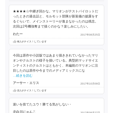
★★★★☆中継ぎ回かな。マリオンがテストパイロットだ
ったときの過去話と、モルモット部隊が新装備の披露をす
るぐらいで、メインストーリーが進まなかったのは残念。
次回は2号機強奪まで描くのかな？楽しみにしたい。
わたー
2017年08月25日
8
人がナイス！しています
今回は原作や小説版ではあまり描ききれていなかったマリ
オンやクルストの様子を描いている。典型的マッドサイエ
ンティストのクルストはともかく、本編前のマリオンに注
目したのは原作や今までのメディアミックスにな
…続きを読む
アーサー・エリス
2017年10月09日
2
人がナイス！しています
迷いを捨てたユウ！勝てる気がしない・
北白川にゃんこ
2017年08月27日