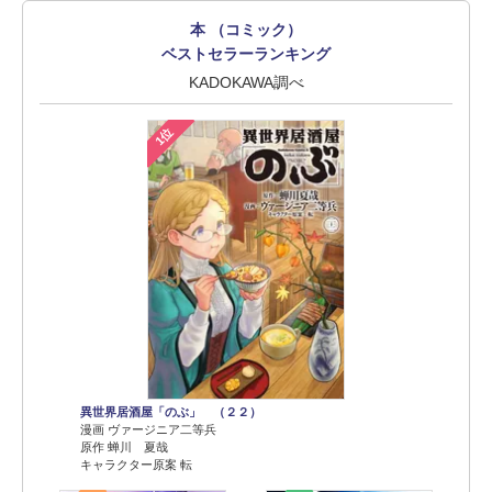
本 （コミック）
ベストセラーランキング
KADOKAWA調べ
1位
異世界居酒屋「のぶ」 （２２）
漫画 ヴァージニア二等兵
原作 蝉川 夏哉
キャラクター原案 転