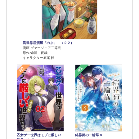
異世界居酒屋「のぶ」 （２２）
漫画 ヴァージニア二等兵
原作 蝉川 夏哉
キャラクター原案 転
2位
3位
乙女ゲー世界はモブに厳しい
結界師の一輪華 8