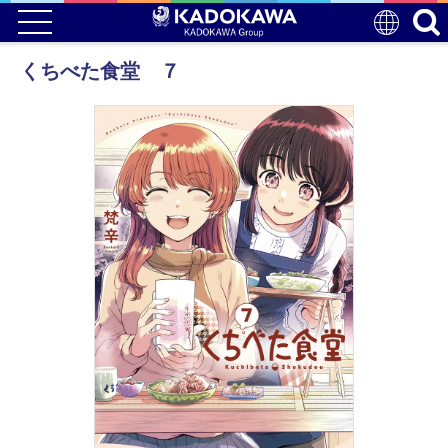
くちべた食堂 ７