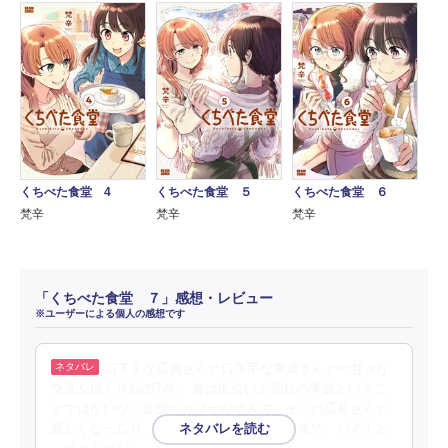
くちべた食堂 4
くちべた食堂 ５
くちべた食堂 ６
梵辛
梵辛
梵辛
「くちべた食堂 ７」感想・レビュー
※ユーザーによる個人の感想です
口下手な店員さんと口下手な常連さんとの甘々な
交流を描く作品の7巻。 春は出会いと別れの季節というこ
とではないが、近所にカフェができて、そこの店長さんと
親しくなったり、学校では新入生がやって来て、バイトと