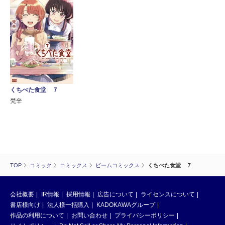
くちべた食堂 ７
梵辛
TOP
コミック
コミックス
ビームコミックス
くちべた食堂 ７
会社概要
IR情報
採用情報
広告について
ライセンスについて
書店様向け
法人様一括購入
KADOKAWAグループ
作品の利用について
お問い合わせ
プライバシーポリシー