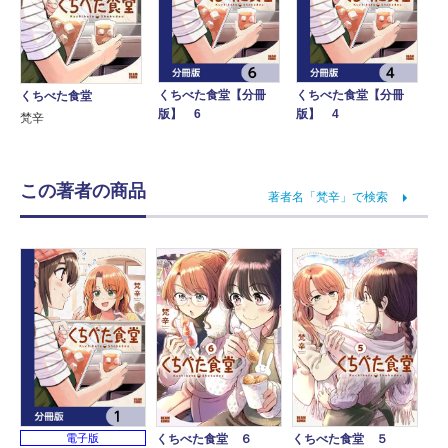
くちべた食堂【分冊
くちべた食堂【分冊
くちべた食堂
版】 6
版】 4
梵辛
この著者の商品
著者名「梵辛」で検索
くちべた食堂 ６
くちべた食堂 ５
電子版