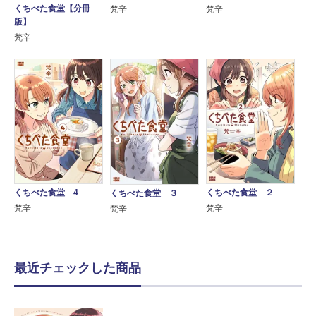
くちべた食堂【分冊
梵辛
梵辛
版】
梵辛
くちべた食堂 4
くちべた食堂 ２
くちべた食堂 ３
梵辛
梵辛
梵辛
最近チェックした商品