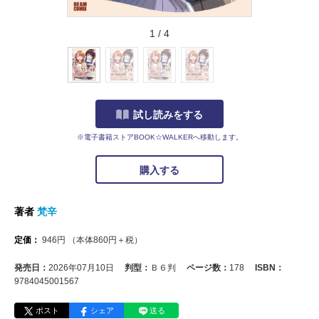
1
/
4
試し読みをする
※電子書籍ストアBOOK☆WALKERへ移動します。
購入する
著者
梵辛
定価：
946
円
（本体
860
円＋税）
発売日：
2026年07月10日
判型：
Ｂ６判
ページ数：
178
ISBN：
9784045001567
ポスト
シェア
送る