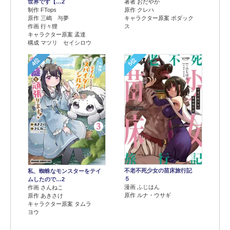
世界です【…2
著者 おだやか
制作 FTops
原作 クレハ
原作 三嶋 与夢
キャラクター原案 ボダック
作画 行々狸
ス
キャラクター原案 孟達
構成 マツリ セイシロウ
4位
5位
不老不死少女の苗床旅行記
私、蜘蛛なモンスターをテイ
５
ムしたので…2
漫画 ふじはん
作画 さんねこ
原作 ルナ・ウサギ
原作 あきさけ
キャラクター原案 タムラ
ヨウ