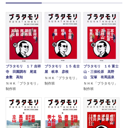
ブラタモリ １７ 吉祥
ブラタモリ １５ 名古
ブラタモリ １６ 富士
寺 田園調布 尾道
屋 岐阜 彦根
山・三保松原 高野
倉敷 高知
山 宝塚 有馬温泉
ＮＨＫ「ブラタモリ」
ＮＨＫ「ブラタモリ」
制作班
ＮＨＫ「ブラタモリ」
制作班
制作班