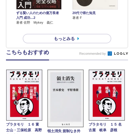
ずる賢い人のための億万長者
20代で得た知見
入門 成功…2
著者 F
著者 佐野 Mykey 義仁
もっとみる
こちらもおすすめ
Recommended by
ブラタモリ １６ 富
ブラタモリ １５ 名
士山・三保松原 高野
古屋 岐阜 彦根
領土消失 規制なき外