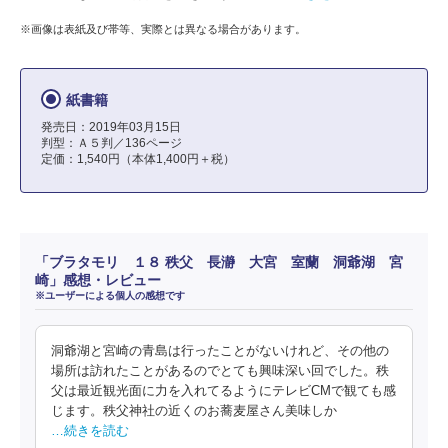
※画像は表紙及び帯等、実際とは異なる場合があります。
紙書籍
発売日：2019年03月15日
判型：Ａ５判／136ページ
定価：1,540円（本体1,400円＋税）
「ブラタモリ １８ 秩父 長瀞 大宮 室蘭 洞爺湖 宮
崎」感想・レビュー
※ユーザーによる個人の感想です
洞爺湖と宮崎の青島は行ったことがないけれど、その他の
場所は訪れたことがあるのでとても興味深い回でした。秩
父は最近観光面に力を入れてるようにテレビCMで観ても感
じます。秩父神社の近くのお蕎麦屋さん美味しか
…続きを読む