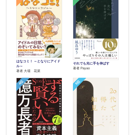
はなコミ！ ～となりにアイド
それでも光に手を伸ばす
ル～
著者 Payao
著者 大場 花菜
4位
5位