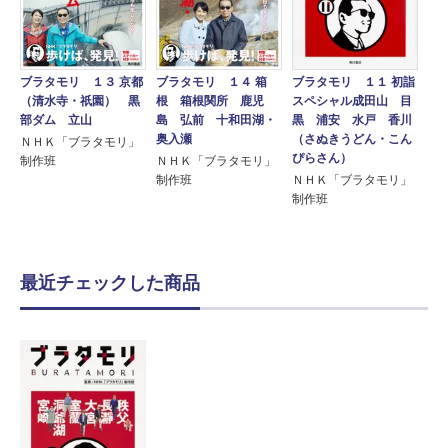
ブラタモリ １３ 京都
ブラタモリ １４ 箱
ブラタモリ １１ 初詣
（清水寺・祇園） 黒
根 箱根関所 鹿児
スペシャル成田山 目
部ダム 立山
島 弘前 十和田湖・
黒 浦安 水戸 香川
奥入瀬
（さぬきうどん・こん
ＮＨＫ「ブラタモリ」
ぴらさん）
制作班
ＮＨＫ「ブラタモリ」
制作班
ＮＨＫ「ブラタモリ」
制作班
最近チェックした商品