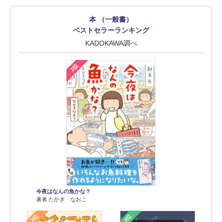
本 （一般書）
ベストセラーランキング
KADOKAWA調べ
1位
今夜はなんの魚かな？
著者 たかぎ なおこ
2位
3位