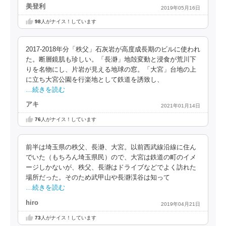
美登利
2019年05月16日
98
人がナイス！しています
2017‐2018年分「秩父」石灰岩が高度成長期のビルに使われ
た。断層鏡肌も珍しい。「長瀞」地殻変動と浸食が荒川下
りを名物にし、片岩が見える地球の窓。「大宮」台地の上
に立ち大宮公園を行楽地として鉄道を誘致し、
…続きを読む
アキ
2021年01月14日
76
人がナイス！しています
前半は埼玉県の秩父、長瀞、大宮。以前西武線沿線に住ん
でいた（もちろん埼玉県民）ので、大宮は鉄道の町のイメ
ージしかないが、秩父、長瀞はドライブなどでよく訪れた
場所だった。そのため武甲山や長瀞渓谷は知って
…続きを読む
hiro
2019年04月21日
73
人がナイス！しています