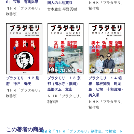
山 宝塚 有馬温泉
国人の土地買収
ＮＨＫ「ブラタモリ」
ＮＨＫ「ブラタモリ」
制作班
宮本雅史 平野秀樹
制作班
ブラタモリ １２ 別
ブラタモリ １３ 京
ブラタモリ １４ 箱
府 神戸 奄美
都（清水寺・祇園）
根 箱根関所 鹿児
黒部ダム 立山
島 弘前 十和田湖・
ＮＨＫ「ブラタモリ」
奥入瀬
制作班
ＮＨＫ「ブラタモリ」
制作班
ＮＨＫ「ブラタモリ」
制作班
この著者の商品
著者名「ＮＨＫ「ブラタモリ」制作班」で検索