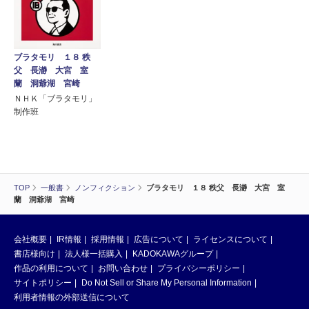
ブラタモリ １８ 秩
父 長瀞 大宮 室
蘭 洞爺湖 宮崎
ＮＨＫ「ブラタモリ」
制作班
TOP
一般書
ノンフィクション
ブラタモリ １８ 秩父 長瀞 大宮 室
蘭 洞爺湖 宮崎
会社概要
IR情報
採用情報
広告について
ライセンスについて
書店様向け
法人様一括購入
KADOKAWAグループ
作品の利用について
お問い合わせ
プライバシーポリシー
サイトポリシー
Do Not Sell or Share My Personal Information
利用者情報の外部送信について