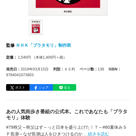
監修
ＮＨＫ「ブラタモリ」制作班
定価：
1,540
円
（本体
1,400
円＋税）
発売日：
2019年03月15日
判型：
Ａ５判
ページ数：
136
ISBN：
9784041073803
ポスト
シェア
送る
あの人気街歩き番組の公式本。これであなたも「ブラタ
モリ」体験
#79秩父～秩父はず～っと日本を盛り上げた！？～#80夏休みＳ
Ｐ長瀞～なぜ長瀞は人をひきつけるのか
…続きを読む