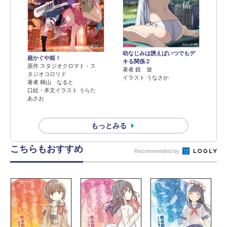
幼なじみは誘えばいつでもデ
超かぐや姫！
キる関係２
原作 スタジオクロマト・ス
著者 鏡 遊
タジオコロリド
イラスト うなさか
著者 桐山 なると
口絵・本文イラスト うらた
あさお
もっとみる
こちらもおすすめ
Recommended by