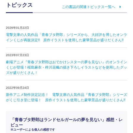
トピックス
この書誌の関連トピックス一覧へ
2026年01月22日
電撃文庫の人気作品「青春ブタ野郎」シリーズから、大好評を博したオンラ
インくじが再販決定!! 原作イラストを使用した豪華景品が盛りだくさん!!
2023年07月23日
劇場アニメ『青春ブタ野郎はおでかけシスターの夢を見ない』のオンライン
くじが登場！桜島麻衣・梓川花楓の描き下ろしイラストなどを使用したグッ
ズが盛りだくさん！
2022年09月24日
新作アニメ制作決定記念！ 電撃文庫の人気作品『青春ブタ野郎』シリーズ
がくじ引き堂に登場！ 原作イラストを使用した豪華景品が盛りだくさん!!
「青春ブタ野郎はランドセルガールの夢を見ない」感想・レ
ビュー
※ユーザーによる個人の感想です