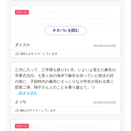
『青春ブタ野郎はランドセルガールの夢を見な
い』は、「思春期症候群」 の影響を受けた梓川咲太のSF青
春小説です。咲太自身が「思春期症候群」 の影響を受け、
誰からも認識されなくなります。母親のノートにすら咲太
…続きを読む
ダイスケ
2023年10月26日
131
人がナイス！しています
三月に入って、三学期も残り1ヶ月。いよいよ迎えた麻衣の
卒業式当日。七里ヶ浜の海岸で麻衣を待っていた咲太の目
の前に、子役時代の麻衣にそっくりな小学生が現れる第二
部第二弾。翔子さんとのことを乗り越えて、つ
…続きを読む
よっち
2018年10月10日
64
人がナイス！しています
感動しました。花楓が自分の進路を進みだしたと