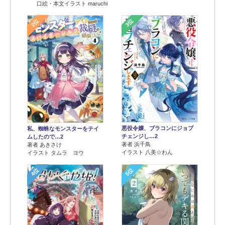
口絵・本文イラスト maruchi
2位
3位
悪役令嬢、ブラコンにジョブ
私、蜘蛛なモンスターをテイ
チェンジし…2
ムしたので…2
著者 浜千鳥
著者 あきさけ
イラスト 八美☆わん
イラスト タムラ ヨウ
4位
5位