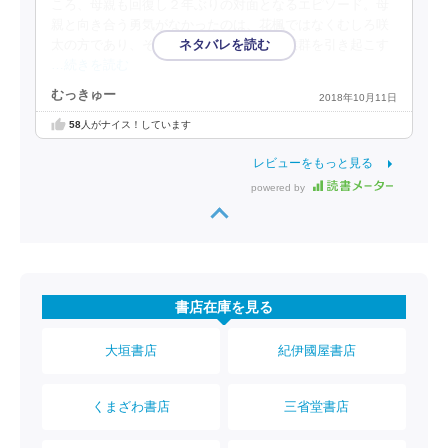
ころ、母親も回復し２年ぶりの対面となるエピソード。母
親と向き合う勇気がなかったのは、花楓ではなくむしろ咲
太の方であり、その事が新たな思春期症候群を引き起こす
…続きを読む
むっきゅー
2018年10月11日
58
人がナイス！しています
レビューをもっと見る
powered by
書店在庫を見る
大垣書店
紀伊國屋書店
くまざわ書店
三省堂書店