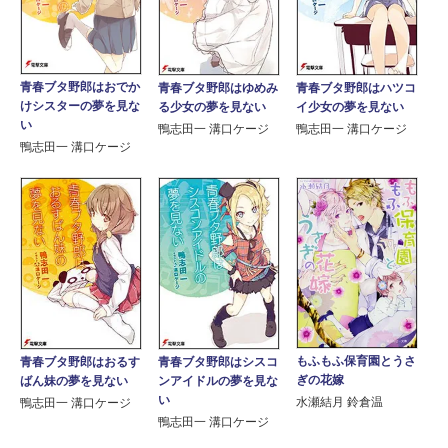
青春ブタ野郎はおでか
青春ブタ野郎はゆめみ
青春ブタ野郎はハツコ
けシスターの夢を見な
る少女の夢を見ない
イ少女の夢を見ない
い
鴨志田一 溝口ケージ
鴨志田一 溝口ケージ
鴨志田一 溝口ケージ
もふもふ保育園とうさ
青春ブタ野郎はおるす
青春ブタ野郎はシスコ
ぎの花嫁
ばん妹の夢を見ない
ンアイドルの夢を見な
い
水瀬結月 鈴倉温
鴨志田一 溝口ケージ
鴨志田一 溝口ケージ