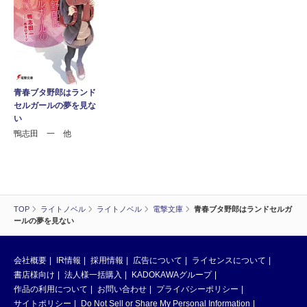
青春ブタ野郎はランド
セルガールの夢を見な
い
鴨志田 一 他
TOP
ライトノベル
ライトノベル
電撃文庫
青春ブタ野郎はランドセルガ
ールの夢を見ない
会社概要
IR情報
採用情報
広告について
ライセンスについて
書店様向け
法人様一括購入
KADOKAWAグループ
作品の利用について
お問い合わせ
プライバシーポリシー
サイトポリシー
Do Not Sell or Share My Personal Information