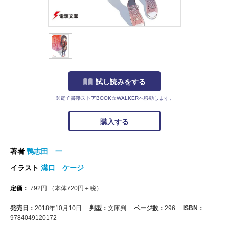
試し読みをする
※電子書籍ストアBOOK☆WALKERへ移動します。
購入する
著者
鴨志田 一
イラスト
溝口 ケージ
定価：
792
円
（本体
720
円＋税）
発売日：
2018年10月10日
判型：
文庫判
ページ数：
296
ISBN：
9784049120172