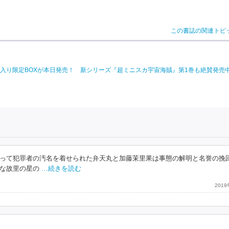
この書誌の関連トピ
入り限定BOXが本日発売！ 新シリーズ『超ミニスカ宇宙海賊』第1巻も絶賛発売
って犯罪者の汚名を着せられた弁天丸と加藤茉里果は事態の解明と名誉の挽
な故里の星の
…続きを読む
201