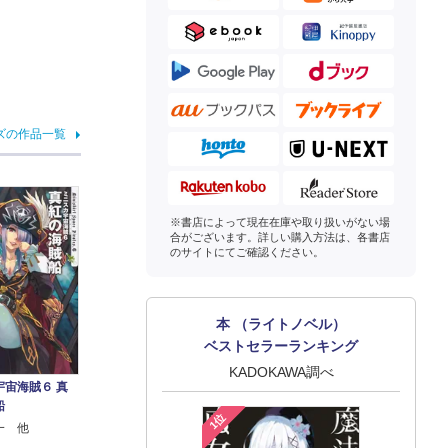
ズの作品一覧
※書店によって現在在庫や取り扱いがない場
合がございます。詳しい購入方法は、各書店
のサイトにてご確認ください。
本 （ライトノベル）
ベストセラーランキング
KADOKAWA調べ
宇宙海賊６ 真
船
1位
一 他