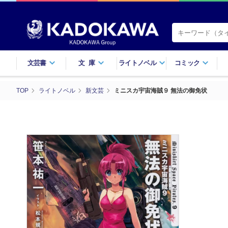
文芸書
文庫
ライトノベル
コミック
TOP
ライトノベル
新文芸
ミニスカ宇宙海賊９ 無法の御免状