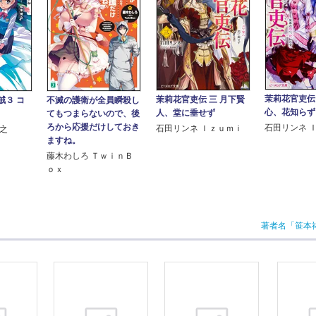
茉莉花官吏伝
茉莉花官吏伝 三 月下賢
賊３ コ
不滅の護衛が全員瞬殺し
心、花知らず
人、堂に垂せず
てもつまらないので、後
ろから応援だけしておき
石田リンネ 
石田リンネ Ｉｚｕｍｉ
規之
ますね。
藤木わしろ ＴｗｉｎＢ
ｏｘ
著者名「笹本