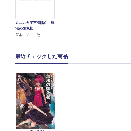
ミニスカ宇宙海賊９ 無
法の御免状
笹本 祐一 他
最近チェックした商品