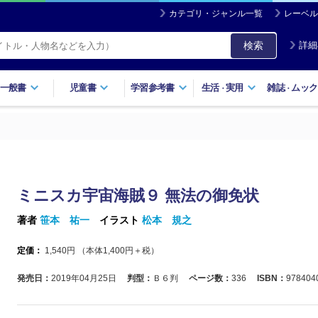
カテゴリ・ジャンル一覧
レーベル
検索
詳細
一般書
児童書
学習参考書
生活
実用
雑誌
ムック
・
・
ミニスカ宇宙海賊９ 無法の御免状
著者
笹本 祐一
イラスト
松本 規之
定価：
1,540
円 （本体
1,400
円＋税）
発売日：
2019年04月25日
判型：
Ｂ６判
ページ数：
336
ISBN：
978404