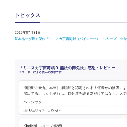
トピックス
2019年07月31日
笹本祐一が描く傑作『ミニスカ宇宙海賊（パイレーツ）』シリーズ、全巻
「ミニスカ宇宙海賊９ 無法の御免状」感想・レビュー
※ユーザーによる個人の感想です
海賊船弁天丸、本当に海賊船と認定される！何者かの陰謀によ
船出する。しかしそれは、自分達を護る為だけではなく、大切
へ～ジック
3
人がナイス！しています
Kindle版 シリーズ第9弾