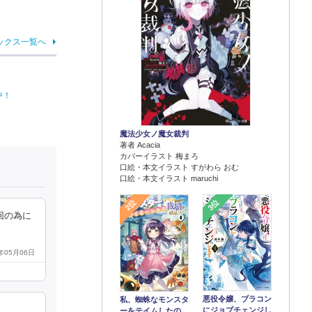
ックス一覧へ
中！
魔法少女ノ魔女裁判
著者 Acacia
カバーイラスト 梅まろ
口絵・本文イラスト すがわら おむ
口絵・本文イラスト maruchi
2位
3位
回の為に
9年05月06日
悪役令嬢、ブラコン
私、蜘蛛なモンスタ
にジョブチェンジし
ーをテイムしたの