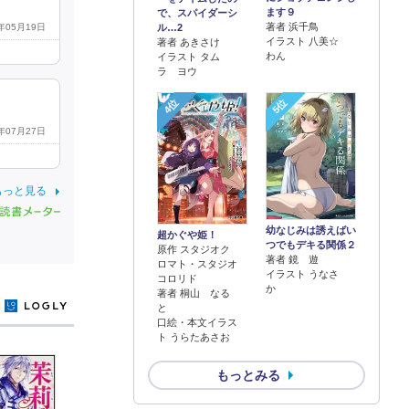
ます９
で、スパイダーシ
著者 浜千鳥
5年05月19日
ル…2
イラスト 八美☆
著者 あきさけ
わん
イラスト タム
ラ ヨウ
4位
5位
1年07月27日
もっと見る
幼なじみは誘えばい
超かぐや姫！
つでもデキる関係２
原作 スタジオク
著者 鏡 遊
ロマト・スタジオ
イラスト うなさ
コロリド
か
著者 桐山 なる
y
と
口絵・本文イラス
ト うらたあさお
もっとみる