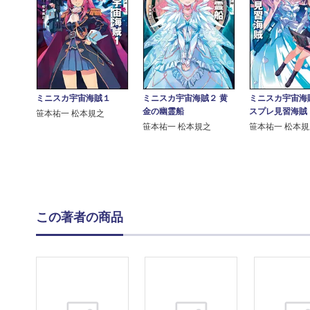
ミニスカ宇宙海賊１
ミニスカ宇宙海賊２ 黄
ミニスカ宇宙海
金の幽霊船
スプレ見習海賊
笹本祐一 松本規之
笹本祐一 松本規之
笹本祐一 松本
この著者の商品