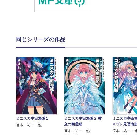
同じシリーズの作品
ミニスカ宇宙海賊１
ミニスカ宇宙海賊２ 黄
ミニスカ宇宙海
金の幽霊船
スプレ見習海
笹本 祐一 他
笹本 祐一 他
笹本 祐一 