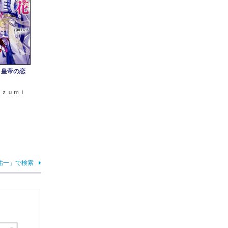
 皇帝の恋
Ｉｚｕｍｉ
祐一」で検索