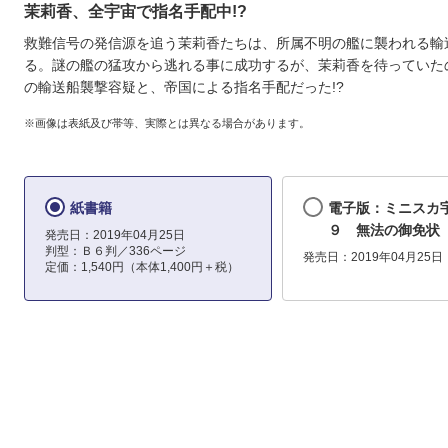
茉莉香、全宇宙で指名手配中!?
救難信号の発信源を追う茉莉香たちは、所属不明の艦に襲われる輸
る。謎の艦の猛攻から逃れる事に成功するが、茉莉香を待っていた
の輸送船襲撃容疑と、帝国による指名手配だった!?
※画像は表紙及び帯等、実際とは異なる場合があります。
紙書籍
電子版：ミニスカ
９ 無法の御免状
発売日：2019年04月25日
判型：Ｂ６判／336ページ
発売日：2019年04月25日
定価：1,540円（本体1,400円＋税）