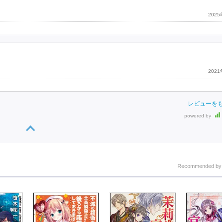
202
202
レビューを
powered by
Recommended b