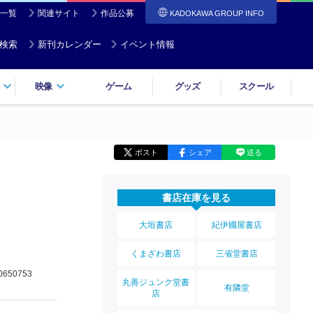
一覧
関連サイト
作品公募
KADOKAWA GROUP INFO
検索
新刊カレンダー
イベント情報
映像
ゲーム
グッズ
スクール
ポスト
シェア
送る
書店在庫を見る
大垣書店
紀伊國屋書店
くまざわ書店
三省堂書店
0650753
丸善ジュンク堂書
有隣堂
店